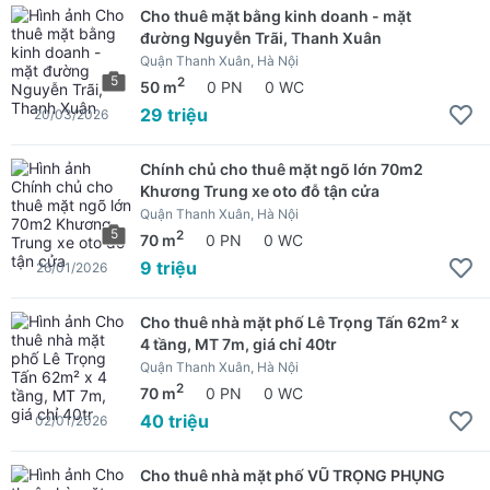
Cho thuê mặt bằng kinh doanh - mặt
đường Nguyễn Trãi, Thanh Xuân
Quận Thanh Xuân, Hà Nội
5
2
50 m
0 PN
0 WC
29 triệu
20/03/2026
Chính chủ cho thuê mặt ngõ lớn 70m2
Khương Trung xe oto đỗ tận cửa
Quận Thanh Xuân, Hà Nội
5
2
70 m
0 PN
0 WC
9 triệu
26/01/2026
Cho thuê nhà mặt phố Lê Trọng Tấn 62m² x
4 tầng, MT 7m, giá chỉ 40tr
Quận Thanh Xuân, Hà Nội
2
70 m
0 PN
0 WC
40 triệu
02/01/2026
Cho thuê nhà mặt phố VŨ TRỌNG PHỤNG