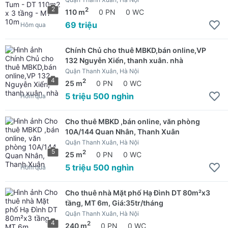
2
2
110 m
0 PN
0 WC
69 triệu
Hôm qua
Chính Chủ cho thuê MBKD,bán online,VP
132 Nguyễn Xiển, thanh xuân. nhà
Quận Thanh Xuân, Hà Nội
4
2
25 m
0 PN
0 WC
5 triệu 500 nghìn
Hôm qua
Cho thuê MBKD ,bán online, văn phòng
10A/144 Quan Nhân, Thanh Xuân
Quận Thanh Xuân, Hà Nội
5
2
25 m
0 PN
0 WC
5 triệu 500 nghìn
Hôm qua
Cho thuê nhà Mặt phố Hạ Đình DT 80m²x3
tầng, MT 6m, Giá:35tr/tháng
Quận Thanh Xuân, Hà Nội
4
2
240 m
0 PN
0 WC