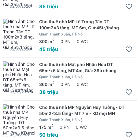
35 triệu
02/07/2026
Cho thuê nhà MP Lê Trọng Tấn DT
100m2x3 tầng, MT 6m, Giá:45tr/tháng
Quận Thanh Xuân, Hà Nội
2
300 m
0 PN
0 WC
45 triệu
02/07/2026
Cho thuê nhà Mặt phố Nhân Hòa DT
65m²x6 tầng, MT 4m, Giá: 38tr/tháng
Quận Thanh Xuân, Hà Nội
2
360 m
0 PN
0 WC
38 triệu
02/07/2026
Cho thuê nhà MP Nguyễn Huy Tưởng- DT
50m2x3.5 tầng- MT 7m - KD mọi MH
Quận Thanh Xuân, Hà Nội
2
175 m
0 PN
0 WC
50 triệu
09/06/2026