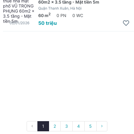
60m2 x 3.5 tầng - Mặt tiền 5m
Quận Thanh Xuân, Hà Nội
2
60 m
0 PN
0 WC
50 triệu
02/01/2026
1
2
3
4
5