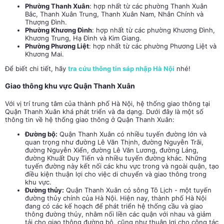
Phường Thanh Xuân
: hợp nhất từ các phường Thanh Xuân
Bắc, Thanh Xuân Trung, Thanh Xuân Nam, Nhân Chính và
Thượng Đình.
Phường Khương Đình
: hợp nhất từ các phường Khương Đình,
Khương Trung, Hạ Đình và Kim Giang.
Phường Phương Liệt
: hợp nhất từ các phường Phương Liệt và
Khương Mai.
Để biết chi tiết, hãy
tra cứu thông tin sáp nhập Hà Nội
nhé!
Giao thông khu vực Quận Thanh Xuân
Với vị trí trung tâm của thành phố Hà Nội, hệ thống giao thông tại
Quận Thanh Xuân khá phát triển và đa dạng. Dưới đây là một số
thông tin về hệ thống giao thông ở Quận Thanh Xuân:
Đường bộ:
Quận Thanh Xuân có nhiều tuyến đường lớn và
quan trọng như đường Lê Văn Thịnh, đường Nguyễn Trãi,
đường Nguyễn Xiển, đường Lê Văn Lương, đường Láng,
đường Khuất Duy Tiến và nhiều tuyến đường khác. Những
tuyến đường này kết nối các khu vực trong và ngoài quận, tạo
điều kiện thuận lợi cho việc di chuyển và giao thông trong
khu vực.
Đường thủy:
Quận Thanh Xuân có sông Tô Lịch - một tuyến
đường thủy chính của Hà Nội. Hiện nay, thành phố Hà Nội
đang có các kế hoạch để phát triển hệ thống cầu và giao
thông đường thủy, nhằm nối liền các quận với nhau và giảm
tải cho giao thông đường bộ, cũng như thuận lợi cho công tác