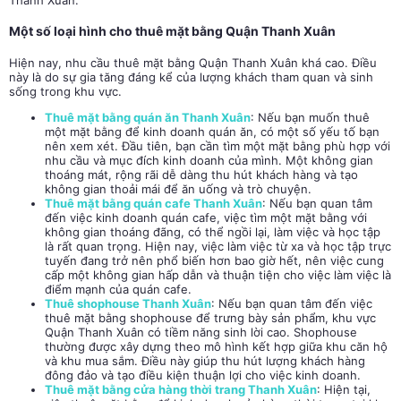
Một số loại hình cho thuê mặt bằng Quận Thanh Xuân
Hiện nay, nhu cầu thuê mặt bằng Quận Thanh Xuân khá cao. Điều
này là do sự gia tăng đáng kể của lượng khách tham quan và sinh
sống trong khu vực.
Thuê mặt bằng quán ăn Thanh Xuân
: Nếu bạn muốn thuê
một mặt bằng để kinh doanh quán ăn, có một số yếu tố bạn
nên xem xét. Đầu tiên, bạn cần tìm một mặt bằng phù hợp với
nhu cầu và mục đích kinh doanh của mình. Một không gian
thoáng mát, rộng rãi dễ dàng thu hút khách hàng và tạo
không gian thoải mái để ăn uống và trò chuyện.
Thuê mặt bằng quán cafe Thanh Xuân
: Nếu bạn quan tâm
đến việc kinh doanh quán cafe, việc tìm một mặt bằng với
không gian thoáng đãng, có thể ngồi lại, làm việc và học tập
là rất quan trọng. Hiện nay, việc làm việc từ xa và học tập trực
tuyến đang trở nên phổ biến hơn bao giờ hết, nên việc cung
cấp một không gian hấp dẫn và thuận tiện cho việc làm việc là
điểm mạnh của quán cafe.
Thuê shophouse Thanh Xuân
: Nếu bạn quan tâm đến việc
thuê mặt bằng shophouse để trưng bày sản phẩm, khu vực
Quận Thanh Xuân có tiềm năng sinh lời cao. Shophouse
thường được xây dựng theo mô hình kết hợp giữa khu căn hộ
và khu mua sắm. Điều này giúp thu hút lượng khách hàng
đông đảo và tạo điều kiện thuận lợi cho việc kinh doanh.
Thuê mặt bằng cửa hàng thời trang Thanh Xuân
: Hiện tại,