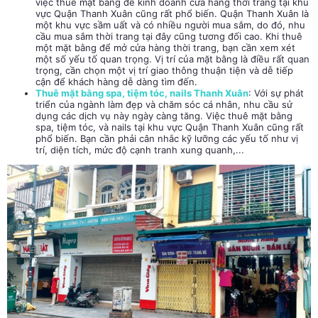
việc thuê mặt bằng để kinh doanh cửa hàng thời trang tại khu
vực Quận Thanh Xuân cũng rất phổ biến. Quận Thanh Xuân là
một khu vực sầm uất và có nhiều người mua sắm, do đó, nhu
cầu mua sắm thời trang tại đây cũng tương đối cao. Khi thuê
một mặt bằng để mở cửa hàng thời trang, bạn cần xem xét
một số yếu tố quan trọng. Vị trí của mặt bằng là điều rất quan
trọng, cần chọn một vị trí giao thông thuận tiện và dễ tiếp
cận để khách hàng dễ dàng tìm đến.
Thuê mặt bằng spa, tiệm tóc, nails Thanh Xuân
: Với sự phát
triển của ngành làm đẹp và chăm sóc cá nhân, nhu cầu sử
dụng các dịch vụ này ngày càng tăng. Việc thuê mặt bằng
spa, tiệm tóc, và nails tại khu vực Quận Thanh Xuân cũng rất
phổ biến. Bạn cần phải cân nhắc kỹ lưỡng các yếu tố như vị
trí, diện tích, mức độ cạnh tranh xung quanh,...