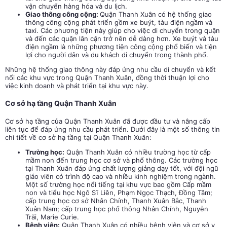
vận chuyển hàng hóa và du lịch.
Giao thông công cộng:
Quận Thanh Xuân có hệ thống giao
thông công cộng phát triển gồm xe buýt, tàu điện ngầm và
taxi. Các phương tiện này giúp cho việc di chuyển trong quận
và đến các quận lân cận trở nên dễ dàng hơn. Xe buýt và tàu
điện ngầm là những phương tiện công cộng phổ biến và tiện
lợi cho người dân và du khách di chuyển trong thành phố.
Những hệ thống giao thông này đáp ứng nhu cầu di chuyển và kết
nối các khu vực trong Quận Thanh Xuân, đồng thời thuận lợi cho
việc kinh doanh và phát triển tại khu vực này.
Cơ sở hạ tầng Quận Thanh Xuân
Cơ sở hạ tầng của Quận Thanh Xuân đã được đầu tư và nâng cấp
liên tục để đáp ứng nhu cầu phát triển. Dưới đây là một số thông tin
chi tiết về cơ sở hạ tầng tại Quận Thanh Xuân:
Trường học:
Quận Thanh Xuân có nhiều trường học từ cấp
mầm non đến trung học cơ sở và phổ thông. Các trường học
tại Thanh Xuân đáp ứng chất lượng giảng dạy tốt, với đội ngũ
giáo viên có trình độ cao và nhiều kinh nghiệm trong ngành.
Một số trường học nổi tiếng tại khu vực bao gồm Cấp mầm
non và tiểu học Ngô Sĩ Liên, Phạm Ngọc Thạch, Đồng Tâm;
cấp trung học cơ sở Nhân Chính, Thanh Xuân Bắc, Thanh
Xuân Nam; cấp trung học phổ thông Nhân Chính, Nguyễn
Trãi, Marie Curie.
Bệnh viện:
Quận Thanh Xuân có nhiều bệnh viện và cơ sở y