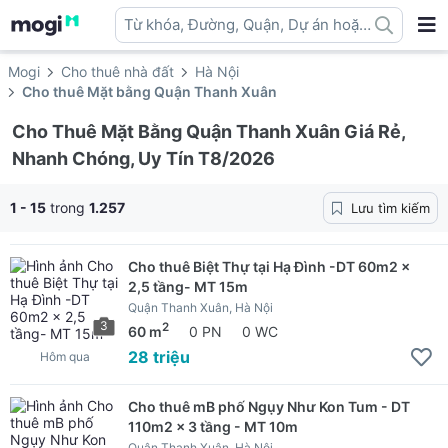
Từ khóa, Đường, Quận, Dự án hoặc
địa danh ...
Mogi
Cho thuê nhà đất
Hà Nội
Cho thuê Mặt bằng Quận Thanh Xuân
Cho Thuê Mặt Bằng Quận Thanh Xuân Giá Rẻ,
Nhanh Chóng, Uy Tín T8/2026
1 - 15
trong
1.257
Lưu tìm kiếm
Cho thuê Biệt Thự tại Hạ Đình -DT 60m2 x
2,5 tầng- MT 15m
Quận Thanh Xuân, Hà Nội
3
2
60 m
0 PN
0 WC
28 triệu
Hôm qua
Cho thuê mB phố Ngụy Như Kon Tum - DT
110m2 x 3 tầng - MT 10m
Quận Thanh Xuân, Hà Nội