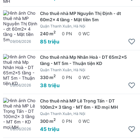
Cho thuê nhà MP Nguyễn Thị Định - dt
60m2x 4 tầng - Mặt tiền 5m
Quận Thanh Xuân, Hà Nội
2
240 m
0 PN
0 WC
85 triệu
09/06/2026
Cho thuê nhà Mp Nhân Hoà - DT 65m2x5
tầng - MT 5m - Thuận tiện KD
Quận Thanh Xuân, Hà Nội
2
330 m
0 PN
0 WC
38 triệu
09/06/2026
Cho thuê nhà MP Lê Trọng Tấn - DT
100m2x 3 tầng - MT 6m - KD mọi MH
Quận Thanh Xuân, Hà Nội
2
300 m
0 PN
0 WC
45 triệu
09/06/2026