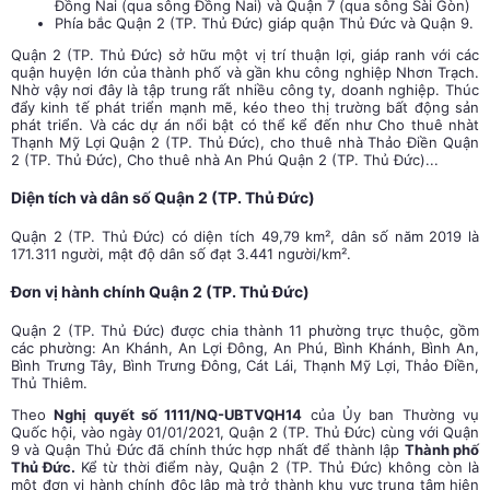
Đồng Nai (qua sông Đồng Nai) và Quận 7 (qua sông Sài Gòn)
Phía bắc Quận 2 (TP. Thủ Đức) giáp quận Thủ Đức và Quận 9.
Quận 2 (TP. Thủ Đức) sở hữu một vị trí thuận lợi, giáp ranh với các
quận huyện lớn của thành phố và gần khu công nghiệp Nhơn Trạch.
Nhờ vậy nơi đây là tập trung rất nhiều công ty, doanh nghiệp. Thúc
đẩy kinh tế phát triển mạnh mẽ, kéo theo thị trường bất động sản
phát triển. Và các dự án nổi bật có thể kể đến như Cho thuê nhàt
Thạnh Mỹ Lợi Quận 2 (TP. Thủ Đức), cho thuê nhà Thảo Điền Quận
2 (TP. Thủ Đức), Cho thuê nhà An Phú Quận 2 (TP. Thủ Đức)...
Diện tích và dân số Quận 2 (TP. Thủ Đức)
Quận 2 (TP. Thủ Đức) có diện tích 49,79 km², dân số năm 2019 là
171.311 người, mật độ dân số đạt 3.441 người/km².
Đơn vị hành chính Quận 2 (TP. Thủ Đức)
Quận 2 (TP. Thủ Đức) được chia thành 11 phường trực thuộc, gồm
các phường: An Khánh, An Lợi Đông, An Phú, Bình Khánh, Bình An,
Bình Trưng Tây, Bình Trưng Đông, Cát Lái, Thạnh Mỹ Lợi, Thảo Điền,
Thủ Thiêm.
Theo
Nghị quyết số 1111/NQ-UBTVQH14
của Ủy ban Thường vụ
Quốc hội, vào ngày 01/01/2021,
Quận 2 (TP. Thủ Đức)
cùng với Quận
9 và Quận Thủ Đức đã chính thức hợp nhất để thành lập
Thành phố
Thủ Đức.
Kể từ thời điểm này,
Quận 2 (TP. Thủ Đức)
không còn là
một đơn vị hành chính độc lập mà trở thành khu vực trung tâm hiện