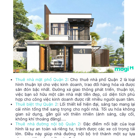
Thuê nhà mặt phố Quận 2
: Cho thuê nhà phố Quận 2 là loại
hình thuận lợi cho việc kinh doanh, trao đổi hàng hóa và được
săn đón bậc nhất. Đường xá giao thông phát triển, thuận lợi,
việc bạn sở hữu một căn nhà mặt tiền đẹp, có diện tích phù
hợp cho công việc kinh doanh được rất nhiều người quan tâm.
Thuê biệt thự Quận 2
: Lối thiết kế hiện đại, sáng tạo mang lại
cái nhìn tổng thể sang trọng cho ngôi nhà. Tối ưu hóa không
gian sử dụng, gần gũi với thiên nhiên (ánh sáng, cây cối,
không khí thoáng đãng)....
Thuê nhà đường nội bộ Quận 2
: Đặc điểm nổi bật của loại
hình là sự an toàn và riêng tư, tránh được các xe có trọng tải
lớn. Điều này giúp nhà đường nội bộ trở thành một sự lựa