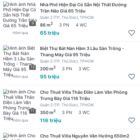
Nhà Phố Hiện Đại Có Sẵn Nội Thất Đường
Trần Não Giá 65 Triệu
Quận 2 (TP. Thủ Đức), TPHCM
9
2
86 m
3 PN
4 WC
65 triệu
Hôm qua
Biệt Thự Bát Nàn Hầm 3 Lầu Sàn Trống -
Thang Máy Giá 95 Triệu
Quận 2 (TP. Thủ Đức), TPHCM
12
2
200 m
3 PN
3 WC
95 triệu
Hôm qua
Cho Thuê Villa Thảo Điền Làm Văn Phòng
Trưng Bày Giá 116 Triệu
Quận 2 (TP. Thủ Đức), TPHCM
11
2
350 m
3 PN
3 WC
116 triệu
Hôm qua
Cho Thuê Villa Nguyễn Văn Hưởng 650m2