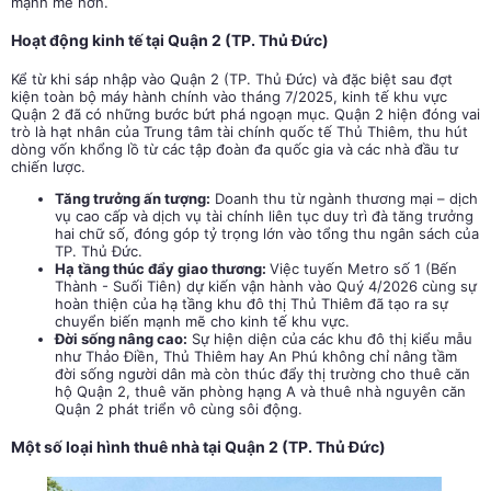
mạnh mẽ hơn.
Hoạt động kinh tế tại Quận 2 (TP. Thủ Đức)
Kể từ khi sáp nhập vào Quận 2 (TP. Thủ Đức) và đặc biệt sau đợt
kiện toàn bộ máy hành chính vào tháng 7/2025, kinh tế khu vực
Quận 2 đã có những bước bứt phá ngoạn mục. Quận 2 hiện đóng vai
trò là hạt nhân của Trung tâm tài chính quốc tế Thủ Thiêm, thu hút
dòng vốn khổng lồ từ các tập đoàn đa quốc gia và các nhà đầu tư
chiến lược.
Tăng trưởng ấn tượng:
Doanh thu từ ngành thương mại – dịch
vụ cao cấp và dịch vụ tài chính liên tục duy trì đà tăng trưởng
hai chữ số, đóng góp tỷ trọng lớn vào tổng thu ngân sách của
TP. Thủ Đức.
Hạ tầng thúc đẩy giao thương:
Việc tuyến Metro số 1 (Bến
Thành - Suối Tiên) dự kiến vận hành vào Quý 4/2026 cùng sự
hoàn thiện của hạ tầng khu đô thị Thủ Thiêm đã tạo ra sự
chuyển biến mạnh mẽ cho kinh tế khu vực.
Đời sống nâng cao:
Sự hiện diện của các khu đô thị kiểu mẫu
như Thảo Điền, Thủ Thiêm hay An Phú không chỉ nâng tầm
đời sống người dân mà còn thúc đẩy thị trường cho thuê căn
hộ Quận 2, thuê văn phòng hạng A và thuê nhà nguyên căn
Quận 2 phát triển vô cùng sôi động.
Một số loại hình thuê nhà tại Quận 2 (TP. Thủ Đức)