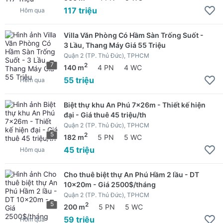
117 triệu
Hôm qua
Villa Văn Phòng Có Hầm Sàn Trống Suốt -
3 Lầu, Thang Máy Giá 55 Triệu
Quận 2 (TP. Thủ Đức), TPHCM
7
2
140 m
4 PN
4 WC
55 triệu
Hôm qua
Biệt thự khu An Phú 7x26m - Thiết kế hiện
đại - Giá thuê 45 triệu/th
Quận 2 (TP. Thủ Đức), TPHCM
5
2
182 m
5 PN
5 WC
45 triệu
Hôm qua
Cho thuê biệt thự An Phú Hầm 2 lầu - DT
10x20m - Giá 2500$/tháng
Quận 2 (TP. Thủ Đức), TPHCM
5
2
200 m
5 PN
5 WC
59 triệu
Hôm qua