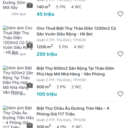
7
2
140 m
5 PN
4 WC
45 triệu
Hôm qua
Cho Thuê Biệt Thự Thảo Điền 1200m2 Có
Sân Vườn Siêu Rộng - Hồ Bơi
Quận 2 (TP. Thủ Đức), TPHCM
8
2
1200 m
5 PN
4 WC
250 triệu
Hôm qua
Biệt Thự 600m2 Sân Rộng Tại Thảo Điền
Phù Hợp Mở Nhà Hàng - Văn Phòng
Quận 2 (TP. Thủ Đức), TPHCM
3
2
600 m
2 PN
2 WC
100 triệu
Hôm qua
Biệt Thự Châu Âu Đường Trần Não - 4
Phòng Giá 117 Triệu
Quận 2 (TP. Thủ Đức), TPHCM
11
2
500 m
4 PN
5 WC