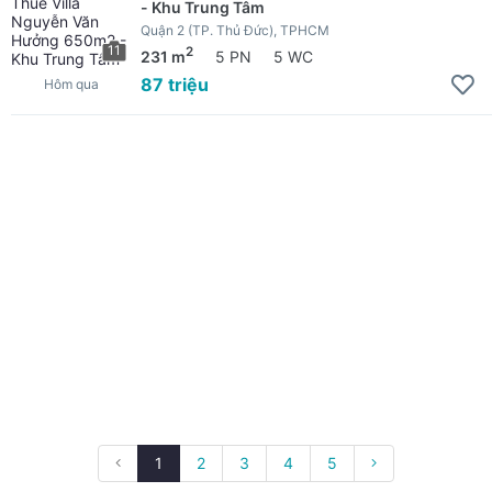
- Khu Trung Tâm
Quận 2 (TP. Thủ Đức), TPHCM
11
2
231 m
5 PN
5 WC
87 triệu
Hôm qua
1
2
3
4
5