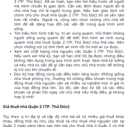
2 (TP. Thủ Đức). Để an toàn, bạn nên tìm hiểu trước về người
mà mình chuẩn bị giao dịch. Cần xác định được người đó là
chủ nhà hay chỉ là người trung gian. Nếu bạn giao dịch với
chính chủ cho thuê nhà Quận 2 (TP. Thủ Đức) thì sẽ yên tâm
hơn rất nhiều. Ngoài ra, cũng nên chọn những chủ nhà dễ
tính để dễ dàng trao đổi các vấn đề trong quá trình sinh
sống.
Tìm hiểu tình hình trật tự, trị an xung quanh. Hỏi thăm những
người sống xung quanh đó để biết tình hình an ninh xung
quanh nhà cho thuê Quận 2 (TP. Thủ Đức) như thế nào. Nên
chọn những nơi có tình hình an ninh tốt thì mới an cư được.
Xem xét chất lượng nhà nguyên căn Quận 2 (TP. Thủ Đức).
Nếu xem xét nhà kỹ, bạn sẽ hạn chế tối đa được những điều
không tiện dụng trong quá trình sinh hoạt. Xem nhà kỹ lưỡng
và nếu nhà có vấn đề gì cần báo cho chủ nhà trước để không
bị trừ cọc khi chuyển đi.
Đọc kỹ hợp đồng cùng các điều kiện ràng buộc: Không giống
như thuê phòng trọ, thường thì những điều khoản trong hợp
đồng thuê nhà nguyên căn sẽ nhiều và nghiêm hơn vì giá trị
của hợp đồng khá lớn. Do đó, cần đọc kỹ tất cả các điều
khoản và phản hồi ngay với chủ nhà nếu thấy điều gì không
hợp lý nhé!
Giá thuê nhà Quận 2 (TP. Thủ Đức)
Tùy theo vị trí địa lý và cấp độ nhà mà sẽ có nhiều giá thuê khác
nhau, đồng thời do nhu cầu thuê và cho thuê nhà nguyên căn tại
Quận 2 ngày càng tăng cao nên giá cho thuê nhà ở Quận 2 có thể