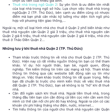
chọn ưu tiên của nhiều gia đình.
Thuê nhà trong ngõ Quận 2
: Sự yên tĩnh là ưu điểm lớn nhất
của loại nhà trong ngõ sở hữu. Lựa chọn việc thuê nhà trong
ngõQuận 2 (TP. Thủ Đức), bên cạnh ưu điểm cũng có nhược
điểm mà bạn phải cân nhắc kỹ lưỡng như diện tích ngõ phù
hợp với phương tiện giao thông,...
Ngoài ra, một số loại hình nhà cho thuê ở Quận 2 phổ biến khác như
thuê nhà nguyên căn Quận 2 giá 3 triệu, cho thuê nhà nguyên căn
Quận 2 giá 6 triệu, thuê nhà nguyên căn Quận 2 giá 4 triệu, nhà cho
thuê ở Thảo Điền Quận 2...
Những lưu ý khi thuê nhà Quận 2 (TP. Thủ Đức)
Tham khảo trước thông tin về nhà cho thuê Quận 2 (TP. Thủ
Đức). Hiện nay có rất nhiều nguồn thông tin bạn có thể tham
khảo. Ví dụ: hỏi người thân, bạn bè, người quen, đồng
nghiệp. Tìm kiếm thông tin trên các mạng xã hội. Tham khảo
thông tin thông qua các website bất động sản uy tín như
Mogi.vn. Việc tham khảo trước thông tin rất quan trọng. Nếu
bạn đã chuẩn bị trước cho mình kiến thức về việc thuê nhà
đất Quận 2 (TP. Thủ Đức), bạn sẽ không lo bị “hớ” khi đi thuê
nhà.
Cân đối ngân sách khi thuê nhà. Ngoài tiền thuê nhà, trong
tháng đầu tiên bạn còn cần đóng cả tiền cọc nên cần xem thử
mình có thể cân nổi chi phí đó hay không. Ngoài ra còn có các
khoản chi phí hằng tháng như điện, nước, internet...
Tìm hiểu thông tin của người cho thuê nhà nguyên căn Quận