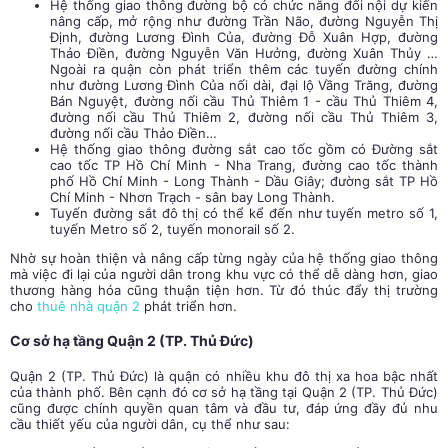
Hệ thống giao thông đường bộ có chức năng đối nội dự kiến
nâng cấp, mở rộng như đường Trần Não, đường Nguyễn Thị
Định, đường Lương Đình Của, đường Đỗ Xuân Hợp, đường
Thảo Điền, đường Nguyễn Văn Hưởng, đường Xuân Thủy …
Ngoài ra quận còn phát triển thêm các tuyến đường chính
như đường Lương Đình Của nối dài, đại lộ Vầng Trăng, đường
Bán Nguyệt, đường nối cầu Thủ Thiêm 1 - cầu Thủ Thiêm 4,
đường nối cầu Thủ Thiêm 2, đường nối cầu Thủ Thiêm 3,
đường nối cầu Thảo Điền…
Hệ thống giao thông đường sắt cao tốc gồm có Đường sắt
cao tốc TP Hồ Chí Minh - Nha Trang, đường cao tốc thành
phố Hồ Chí Minh - Long Thành - Dầu Giây; đường sắt TP Hồ
Chí Minh - Nhơn Trạch - sân bay Long Thành.
Tuyến đường sắt đô thị có thể kể đến như tuyến metro số 1,
tuyến Metro số 2, tuyến monorail số 2.
Nhờ sự hoàn thiện và nâng cấp từng ngày của hệ thống giao thông
mà việc đi lại của người dân trong khu vực có thể dễ dàng hơn, giao
thương hàng hóa cũng thuận tiện hơn. Từ đó thúc đẩy thị trường
cho
thuê nhà quận 2
phát triển hơn.
Cơ sở hạ tầng Quận 2 (TP. Thủ Đức)
Quận 2 (TP. Thủ Đức) là quận có nhiều khu đô thị xa hoa bậc nhất
của thành phố. Bên cạnh đó cơ sở hạ tầng tại Quận 2 (TP. Thủ Đức)
cũng được chính quyền quan tâm và đầu tư, đáp ứng đầy đủ nhu
cầu thiết yếu của người dân, cụ thể như sau: