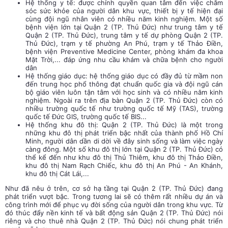
Hệ thống y tế: được chính quyền quan tâm đến việc chăm
sóc sức khỏe của người dân khu vực, thiết bị y tế hiện đại
cùng đội ngũ nhân viên có nhiều năm kinh nghiệm. Một số
bệnh viện lớn tại Quận 2 (TP. Thủ Đức) như trung tâm y tế
Quận 2 (TP. Thủ Đức), trung tâm y tế dự phòng Quận 2 (TP.
Thủ Đức), trạm y tế phường An Phú, trạm y tế Thảo Điền,
bệnh viện Preventive Medicine Center, phòng khám đa khoa
Mặt Trời,... đáp ứng nhu cầu khám và chữa bệnh cho người
dân
Hệ thống giáo dục: hệ thống giáo dục có đầy đủ từ mầm non
đến trung học phổ thông đạt chuẩn quốc gia và đội ngũ cán
bộ giáo viên luôn tận tâm với học sinh và có nhiều năm kinh
nghiệm. Ngoài ra trên địa bàn Quận 2 (TP. Thủ Đức) còn có
nhiều trường quốc tế như trường quốc tế Mỹ (TAS), trường
quốc tế Đức GIS, trường quốc tế BIS...
Hệ thống khu đô thị: Quận 2 (TP. Thủ Đức) là một trong
những khu đô thị phát triển bậc nhất của thành phố Hồ Chí
Minh, người dân dần di dời về đây sinh sống và làm việc ngày
càng đông. Một số khu đô thị lớn tại Quận 2 (TP. Thủ Đức) có
thể kể đến như khu đô thị Thủ Thiêm, khu đô thị Thảo Điền,
khu đô thị Nam Rạch Chiếc, khu đô thị An Phú - An Khánh,
khu đô thị Cát Lái,...
Như đã nêu ở trên, cơ sở hạ tầng tại Quận 2 (TP. Thủ Đức) đang
phát triển vượt bậc. Trong tương lai sẽ có thêm rất nhiều dự án và
công trình mới để phục vụ đời sống của người dân trong khu vực. Từ
đó thúc đẩy nền kinh tế và bất động sản Quận 2 (TP. Thủ Đức) nói
riêng và cho thuê nhà Quận 2 (TP. Thủ Đức) nói chung phát triển