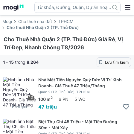
Từ khóa, Đường, Quận, Dự án hoặc
địa danh ...
Mogi
Cho thuê nhà đất
TPHCM
Cho thuê Nhà Quận 2 (TP. Thủ Đức)
Cho Thuê Nhà Quận 2 (TP. Thủ Đức) Giá Rẻ, Vị
Trí Đẹp, Nhanh Chóng T8/2026
1 - 15
trong
8.264
Lưu tìm kiếm
Nhà Mặt Tiền Nguyễn Quý Đức Vị Trí Kinh
Doanh- Giá Thuê 47 Triệu/Tháng
Quận 2 (TP. Thủ Đức), TPHCM
10
2
100 m
6 PN
5 WC
47 triệu
Hôm qua
Biệt Thự Chỉ 45 Triệu - Mặt Tiền Đường
30m - Mới Xây
Quận 2 (TP. Thủ Đức), TPHCM