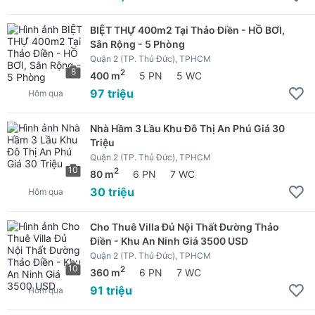
BIỆT THỰ 400m2 Tại Thảo Điền - HỒ BƠI,
Sân Rộng - 5 Phòng
Quận 2 (TP. Thủ Đức), TPHCM
8
2
400 m
5 PN
5 WC
97 triệu
Hôm qua
Nhà Hầm 3 Lầu Khu Đô Thị An Phú Giá 30
Triệu
Quận 2 (TP. Thủ Đức), TPHCM
10
2
80 m
6 PN
7 WC
30 triệu
Hôm qua
Cho Thuê Villa Đủ Nội Thất Đường Thảo
Điền - Khu An Ninh Giá 3500 USD
Quận 2 (TP. Thủ Đức), TPHCM
10
2
360 m
6 PN
7 WC
91 triệu
Hôm qua