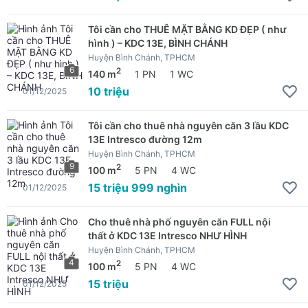
Tôi cần cho THUÊ MẶT BẰNG KD ĐẸP ( như
hình ) – KDC 13E, BÌNH CHÁNH
Huyện Bình Chánh, TPHCM
6
2
140 m
1 PN
1 WC
10 triệu
01/12/2025
Tôi cần cho thuê nhà nguyên căn 3 lầu KDC
13E Intresco đường 12m
Huyện Bình Chánh, TPHCM
9
2
100 m
5 PN
4 WC
15 triệu 999 nghìn
01/12/2025
Cho thuê nhà phố nguyên căn FULL nội
thất ở KDC 13E Intresco NHƯ HÌNH
Huyện Bình Chánh, TPHCM
4
2
100 m
5 PN
4 WC
15 triệu
01/12/2025