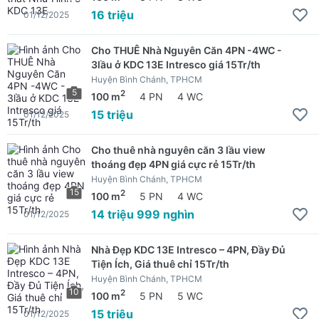
16 triệu
01/12/2025
Cho THUÊ Nhà Nguyên Căn 4PN -4WC -
3lầu ở KDC 13E Intresco giá 15Tr/th
Huyện Bình Chánh, TPHCM
5
2
100 m
4 PN
4 WC
15 triệu
01/12/2025
Cho thuê nhà nguyên căn 3 lầu view
thoáng đẹp 4PN giá cực rẻ 15Tr/th
Huyện Bình Chánh, TPHCM
15
2
100 m
5 PN
4 WC
14 triệu 999 nghìn
01/12/2025
Nhà Đẹp KDC 13E Intresco – 4PN, Đầy Đủ
Tiện Ích, Giá thuê chỉ 15Tr/th
Huyện Bình Chánh, TPHCM
10
2
100 m
5 PN
5 WC
15 triệu
01/12/2025