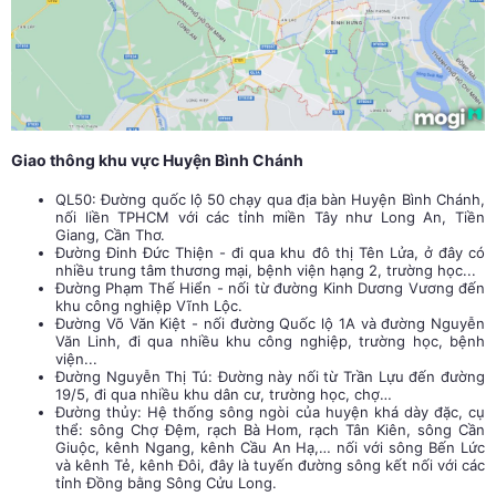
Giao thông khu vực Huyện Bình Chánh
QL50: Đường quốc lộ 50 chạy qua địa bàn Huyện Bình Chánh,
nối liền TPHCM với các tỉnh miền Tây như Long An, Tiền
Giang, Cần Thơ.
Đường Đinh Đức Thiện - đi qua khu đô thị Tên Lửa, ở đây có
nhiều trung tâm thương mại, bệnh viện hạng 2, trường học...
Đường Phạm Thế Hiển - nối từ đường Kinh Dương Vương đến
khu công nghiệp Vĩnh Lộc.
Đường Võ Văn Kiệt - nối đường Quốc lộ 1A và đường Nguyễn
Văn Linh, đi qua nhiều khu công nghiệp, trường học, bệnh
viện...
Đường Nguyễn Thị Tú: Đường này nối từ Trần Lựu đến đường
19/5, đi qua nhiều khu dân cư, trường học, chợ…
Đường thủy: Hệ thống sông ngòi của huyện khá dày đặc, cụ
thể: sông Chợ Đệm, rạch Bà Hom, rạch Tân Kiên, sông Cần
Giuộc, kênh Ngang, kênh Cầu An Hạ,… nối với sông Bến Lức
và kênh Tẻ, kênh Đôi, đây là tuyến đường sông kết nối với các
tỉnh Đồng bằng Sông Cửu Long.