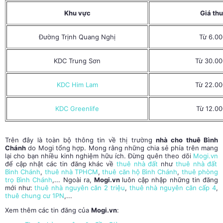
Khu vực
Giá th
Đường Trịnh Quang Nghị
Từ 6.00
KDC Trung Sơn
Từ 30.00
KDC Him Lam
Từ 22.00
KDC Greenlife
Từ 12.00
Trên đây là toàn bộ thông tin về thị trường
nhà cho thuê Bình
Chánh
do Mogi tổng hợp. Mong rằng những chia sẻ phía trên mang
lại cho bạn nhiều kinh nghiệm hữu ích. Đừng quên theo dõi
Mogi.vn
để cập nhật các tin đăng khác về
thuê nhà đất
như
thuê nhà đất
Bình Chánh
,
thuê nhà TPHCM
,
thuê căn hộ Bình Chánh
,
thuê phòng
trọ Bình Chánh
,... Ngoài ra,
Mogi.vn
luôn cập nhập những tin đăng
mới như:
thuê nhà nguyên căn 2 triệu
,
thuê nhà nguyên căn cấp 4
,
thuê chung cư 1PN
,...
Xem thêm các tin đăng của
Mogi.vn
: