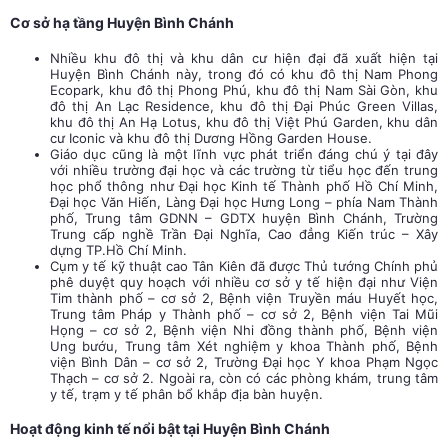
Cơ sở hạ tầng Huyện Bình Chánh
Nhiều khu đô thị và khu dân cư hiện đại đã xuất hiện tại
Huyện Bình Chánh này, trong đó có khu đô thị Nam Phong
Ecopark, khu đô thị Phong Phú, khu đô thị Nam Sài Gòn, khu
đô thị An Lạc Residence, khu đô thị Đại Phúc Green Villas,
khu đô thị An Hạ Lotus, khu đô thị Việt Phú Garden, khu dân
cư Iconic và khu đô thị Dương Hồng Garden House.
Giáo dục cũng là một lĩnh vực phát triển đáng chú ý tại đây
với nhiều trường đại học và các trường từ tiểu học đến trung
học phổ thông như Đại học Kinh tế Thành phố Hồ Chí Minh,
Đại học Văn Hiến, Làng Đại học Hưng Long – phía Nam Thành
phố, Trung tâm GDNN – GDTX huyện Bình Chánh, Trường
Trung cấp nghề Trần Đại Nghĩa, Cao đẳng Kiến trúc – Xây
dựng TP.Hồ Chí Minh.
Cụm y tế kỹ thuật cao Tân Kiên đã được Thủ tướng Chính phủ
phê duyệt quy hoạch với nhiều cơ sở y tế hiện đại như Viện
Tim thành phố – cơ sở 2, Bệnh viện Truyền máu Huyết học,
Trung tâm Pháp y Thành phố – cơ sở 2, Bệnh viện Tai Mũi
Họng – cơ sở 2, Bệnh viện Nhi đồng thành phố, Bệnh viện
Ung bướu, Trung tâm Xét nghiệm y khoa Thành phố, Bệnh
viện Bình Dân – cơ sở 2, Trường Đại học Y khoa Phạm Ngọc
Thạch – cơ sở 2. Ngoài ra, còn có các phòng khám, trung tâm
y tế, trạm y tế phân bổ khắp địa bàn huyện.
Hoạt động kinh tế nổi bật tại Huyện Bình Chánh