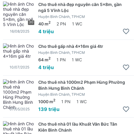
Cho thuê nhà đẹp nguyên căn 5x8m, gần
ngã 5 Vĩnh Lộc
Huyện Bình Chánh, TPHCM
30
2
40 m
2 PN
1 WC
4 triệu
16/08/2025
Cho thuê gấp nhà 4x16m giá 4tr
Huyện Bình Chánh, TPHCM
2
64 m
1 PN
1 WC
4 triệu
10/07/2025
Cho thuê nhà 1000m2 Phạm Hùng Phường
Bình Hưng Bình Chánh
Huyện Bình Chánh, TPHCM
2
1000 m
1 PN
1 WC
139 triệu
07/05/2025
Cho thuê nhà 01 lầu Khuất Văn Bức Tân
Kiên Bình Chánh