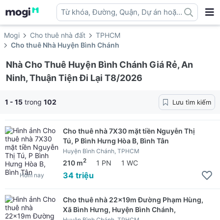
Từ khóa, Đường, Quận, Dự án hoặc
địa danh ...
Mogi
Cho thuê nhà đất
TPHCM
Cho thuê Nhà Huyện Bình Chánh
Nhà Cho Thuê Huyện Bình Chánh Giá Rẻ, An
Ninh, Thuận Tiện Đi Lại T8/2026
1 - 15
trong
102
Lưu tìm kiếm
Cho thuê nhà 7X30 mặt tiền Nguyễn Thị
Tú, P Bình Hưng Hòa B, Bình Tân
Huyện Bình Chánh, TPHCM
2
210 m
1 PN
1 WC
34 triệu
Hôm nay
Cho thuê nhà 22x19m Đường Phạm Hùng,
Xã Bình Hưng, Huyện Bình Chánh,
Huyện Bình Chánh, TPHCM