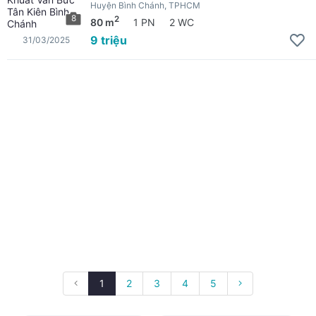
Huyện Bình Chánh, TPHCM
8
2
80 m
1 PN
2 WC
9 triệu
31/03/2025
1
2
3
4
5