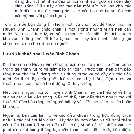
đang thu hút rất nhiều đầu tư mới và nhiều người dân đến đây
sinh sống. Điều này cũng tạo nên một sức hút lớn cho các
nhà đầu tư địa ốc, mang đến cho các bạn số lượng lớn các
căn hộ mới với giá cả hợp lý.
Tóm lại, nếu bạn đang tìm kiếm một lựa chọn tốt để thuê nhà, thì
Huyện Bình Chánh chắc chắn là một trong những vị trí nên cân
nhắc. Với giá cả hợp lý, cơ sở hạ tầng tốt và nhiều tiện ích quanh
khu vực, không khó để hiểu tại sao nơi này trở thành một sự lựa
chọn phổ biến cho rất nhiều người.
Lưu ý khi thuê nhà Huyện Bình Chánh
Khi thuê nhà ở Huyện Bình Chánh, bạn nên lưu ý một số điểm quan
trọng để tránh rủi ro và đảm bảo an toàn. Trước tiên, nên đảm bảo
rằng nhà cho thuê đang còn sử dụng được và có đầy đủ các tiện
nghi cần thiết. Bạn cũng nên kiểm tra xem hệ thống điện, nước và
thoát nước của nhà có hoạt động tốt hay không.
Nếu bạn là người mới tới Huyện Bình Chánh, hãy tìm hiểu kỹ về khu
vực và các điều kiện sống. Nếu có thể, nên đến thăm nhà trước khi
thuê để đảm bảo rằng không có bất kỳ vấn đề nào với nhà cửa hoặc
khu vực.
Ngoài ra, bạn cần làm rõ về các điều khoản trong hợp đồng thuê
nhà và các chi phí liên quan. Hãy đọc kỹ hợp đồng và đề nghị thêm
các điều khoản bổ sung nếu cần thiết, vì sẽ có rất nhiều vấn đề
phát sinh khi hàng tháng bạn cần thanh toán tiền thuê, tiền điện,