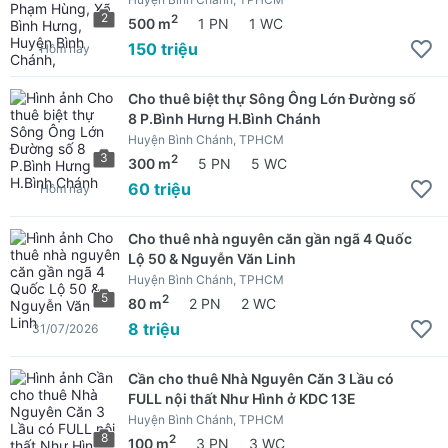
2
2
500 m
1 PN
1 WC
150 triệu
Hôm nay
Cho thuê biệt thự Sông Ông Lớn Đường số
8 P.Bình Hưng H.Bình Chánh
Huyện Bình Chánh, TPHCM
3
2
300 m
5 PN
5 WC
60 triệu
Hôm nay
Cho thuê nhà nguyên căn gần ngã 4 Quốc
Lộ 50 & Nguyễn Văn Linh
Huyện Bình Chánh, TPHCM
5
2
80 m
2 PN
2 WC
8 triệu
31/07/2026
Cần cho thuê Nhà Nguyên Căn 3 Lầu có
FULL nội thất Như Hình ở KDC 13E
Huyện Bình Chánh, TPHCM
8
2
100 m
3 PN
3 WC