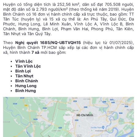
Huyện có tổng diện tích là 252,56 km², dân số đạt 705.508 người,
mật độ dân số là 2.793 người/km² (theo thống kê năm 2019). Huyện
Bình Chánh có 16 đơn vị hành chính cấp xã trực thuộc, bao gồm: TT
Tân Túc (huyện lỵ) và 15 xã cụ thể là: An Phú Tây, Qui Đức, Đa
Phước, Hưng Long, Lê Minh Xuân, Vĩnh Lộc A, Vĩnh Lộc B, Bình
Chánh, Bình Hưng, Bình Lợi, Phạm Văn Hai, Phong Phú, Tân Kiên,
Tân Nhựt và Tân Quý Tây.
Theo
Nghị quyết 1685/NQ-UBTVQH15
(hiệu lực từ 01/07/2025),
Huyện Bình Chánh
TP.HCM sắp xếp lại các đơn vị hành chính cấp
xã, hình thành
7 xã
mới bao gồm:
Vĩnh Lộc
Tân Vĩnh Lộc
Bình Lợi
Tân Nhựt
Bình Chánh
Hưng Long
Bình Hưng