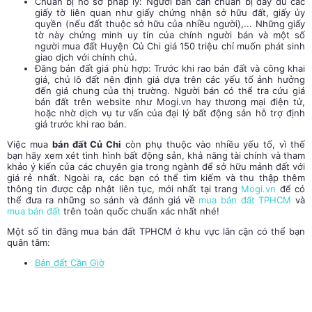
Chuẩn bị hồ sơ pháp lý: Người bán cần chuẩn bị đầy đủ các
giấy tờ liên quan như giấy chứng nhận sở hữu đất, giấy ủy
quyền (nếu đất thuộc sở hữu của nhiều người),... Những giấy
tờ này chứng minh uy tín của chính người bán và một số
người mua đất Huyện Củ Chi giá 150 triệu chỉ muốn phát sinh
giao dịch với chính chủ.
Đăng bán đất giá phù hợp: Trước khi rao bán đất và công khai
giá, chủ lô đất nên định giá dựa trên các yếu tố ảnh hưởng
đến giá chung của thị trường. Người bán có thể tra cứu giá
bán đất trên website như Mogi.vn hay thương mại điện tử,
hoặc nhờ dịch vụ tư vấn của đại lý bất động sản hỗ trợ định
giá trước khi rao bán.
Việc mua
bán đất Củ Chi
còn phụ thuộc vào nhiều yếu tố, vì thế
bạn hãy xem xét tình hình bất động sản, khả năng tài chính và tham
khảo ý kiến của các chuyên gia trong ngành để sở hữu mảnh đất với
giá rẻ nhất. Ngoài ra, các bạn có thể tìm kiếm và thu thập thêm
thông tin được cập nhật liên tục, mới nhất tại trang
Mogi.vn
để có
thể đưa ra những so sánh và đánh giá về
mua bán đất TPHCM
và
mua bán đất
trên toàn quốc chuẩn xác nhất nhé!
Một số tin đăng mua bán đất TPHCM ở khu vực lân cận có thể bạn
quân tâm:
Bán đất Cần Giờ