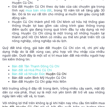
Huyện Củ Chi.
Giá đất Huyện Củ Chi theo dự báo của các chuyên gia trong
lĩnh vực
mua bán nhà đất
, trong 10 năm tới sẽ tăng gấp 30
lần. Đó là tin vui rất lớn cho những ai muốn làm giàu cùng bất
động sản.
Huyện Củ Chi thành phố Hồ Chí Minh sở hữu hệ thống giao
thông thuận lợi bao gồm các công trình giao thông trọng
điểm quốc gia đang trong quá trình đầu tư xây dựng và mở
rộng. Huyện Củ Chi cũng là một trong số những huyện tại
thành phố Hồ Chí Minh có nhiều ưu thế khi phát triển tốt cả
nông nghiệp, công nghiệp và du lịch.
Quỹ đất khá rộng, giá bán đất Huyện Củ Chi còn rẻ, chi phí xây
dựng thấp do là đất vùng cao, phù hợp với thu nhập của nhiều
người dân. Dưới đây là một số vị trí mua bán đất mà nhiều người hay
tìm kiếm thông tin:
Bán đất Tân Thạnh Đông Củ Chi
Bán đất xã Hoà Phú Củ Chi
Bán đất xã Nhuận Đức
Huyện Củ Chi
Bán đất vườn Bình Mỹ Huyện Củ Chi
Bán đất Huyện Củ Chi giáp Hóc Môn
Môi trường sống ở đây rất trong lành, trồng nhiều cây xanh, mật độ
dân cư vừa phải, thực sự là một nơi yên bình để trở về sau những
ngày làm việc vất vả, lo toan.
Với những lợi thế trên không lạ gì khi hiện nay nhu cầu tìm kiếm mua
bán đất Huyện Củ Chi
giá rẻ bắt đầu xuất hiện xu hướng tăng