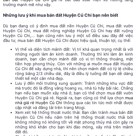
trưởng mạnh mẽ như vậy.
Những lưu ý khi mua bán đất Huyện Củ Chi bạn nên biết
Dù bạn đang có ý định mua đất nền Huyện Củ Chi, mua đất vườn
Huyện Củ Chi, mua đất nông nghiệp Huyện Củ Chi hay đất ruộng
Huyện Củ Chi,... bạn cũng nên lưu ý một số điều sau đây để việc
đầu tư, mua
bán đất Huyện Củ Chi
được hiệu quả, thuận lợi, cụ thể:
Vị thế và diện tích mảnh đất: Vị trí khá quan trọng nhất là với
những người làm ăn kinh doanh. Thường thì khi làm ăn kinh
doanh, bạn cần chọn mảnh đất có vị trí thông thoáng, mặt
tiền hợp phong thủy.
Còn với những ai muốn mua đất Huyện
Củ Chi để xây dựng nhà, thì nên chọn mảnh đất có tỷ lệ chiều
rộng bằng 2/3 chiều dài, đây là điều lý tưởng để bạn dễ dàng
thiết kế một căn nhà đẹp.
Lưu ý đến môi trường xung quanh: Tránh những khu vực đất
mà trước đó là đồng vắng hoang vu, nhà tù hãy bãi rác. Chẳng
hạn nếu bạn muốn xây nhà ở, bạn có thể chọn mua đất vườn
Huyện Củ Chi giá rẻ. Ngoài ra, bạn cũng có thể lựa chọn
mua
nhà giá rẻ Huyện Củ Chi
thông qua các tin tức mới nhất được
cập nhật và đăng tải trên trang Mogi.
Xem xét hệ thống thoát nước thải: Bạn cần tránh mua
bán đất
Huyện Củ Chi
nếu nằm trên hệ thống thoát nước thải bởi
không những nó không tốt về mặt phong thủy mà còn gây ra
những khó khăn cho bạn khi đào móng, xây nhà trên mảnh
đất đó.