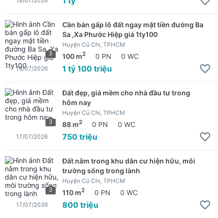
1 tỷ
18/07/2026
Cần bán gấp lô đất ngay mặt tiền đường Ba
Sa ,Xa Phước Hiệp giá 1ty100
Huyện Củ Chi, TPHCM
3
2
100 m
0 PN
0 WC
1 tỷ 100 triệu
18/07/2026
Đất đẹp, giá mềm cho nhà đầu tư trong
hôm nay
Huyện Củ Chi, TPHCM
3
2
88 m
0 PN
0 WC
750 triệu
17/07/2026
Đất nằm trong khu dân cư hiện hữu, môi
trường sống trong lành
Huyện Củ Chi, TPHCM
3
2
110 m
0 PN
0 WC
800 triệu
17/07/2026