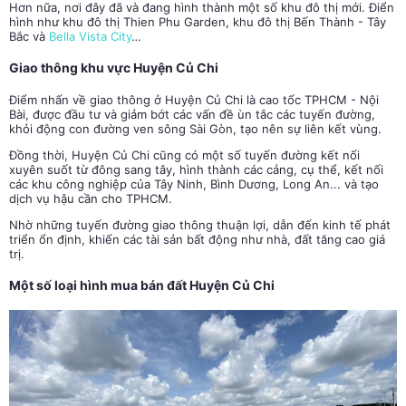
Hơn nữa, nơi đây đã và đang hình thành một số khu đô thị mới. Điển
hình như khu đô thị Thien Phu Garden, khu đô thị Bến Thành - Tây
Bắc và
Bella Vista City
…
Giao thông khu vực Huyện Củ Chi
Điểm nhấn về giao thông ở Huyện Củ Chi là cao tốc TPHCM - Nội
Bài, được đầu tư và giảm bớt các vấn đề ùn tắc các tuyến đường,
khỏi động con đường ven sông Sài Gòn, tạo nên sự liên kết vùng.
Đồng thời, Huyện Củ Chi cũng có một số tuyến đường kết nối
xuyên suốt từ đông sang tây, hình thành các cảng, cụ thể, kết nối
các khu công nghiệp của Tây Ninh, Bình Dương, Long An... và tạo
dịch vụ hậu cần cho TPHCM.
Nhờ những tuyến đường giao thông thuận lợi, dẫn đến kinh tế phát
triển ổn định, khiến các tài sản bất động như nhà, đất tăng cao giá
trị.
Một số loại hình mua bán đất Huyện Củ Chi