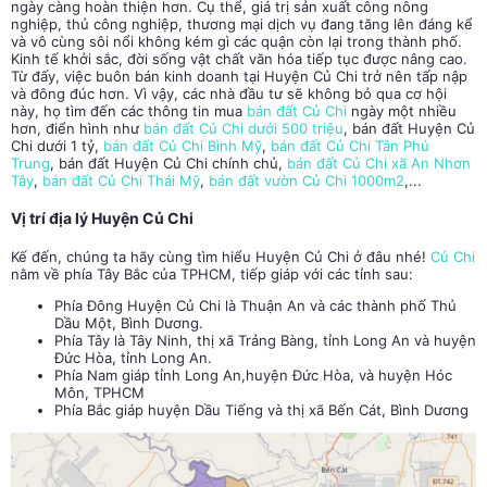
ngày càng hoàn thiện hơn. Cụ thể, giá trị sản xuất công nông
nghiệp, thủ công nghiệp, thương mại dịch vụ đang tăng lên đáng kể
và vô cùng sôi nổi không kém gì các quận còn lại trong thành phố.
Kinh tế khởi sắc, đời sống vật chất văn hóa tiếp tục được nâng cao.
Từ đấy, việc buôn bán kinh doanh tại Huyện Củ Chi trở nên tấp nập
và đông đúc hơn. Vì vậy, các nhà đầu tư sẽ không bỏ qua cơ hội
này, họ tìm đến các thông tin mua
bán đất Củ Chi
ngày một nhiều
hơn, điển hình như
bán đất Củ Chi dưới 500 triệu
, bán đất Huyện Củ
Chi dưới 1 tỷ,
bán đất Củ Chi Bình Mỹ
,
bán đất Củ Chi Tân Phú
Trung
, bán đất Huyện Củ Chi chính chủ,
bán đất Củ Chi xã An Nhơn
Tây
,
bán đất Củ Chi Thái Mỹ
,
bán đất vườn Củ Chi 1000m2
,...
Vị trí địa lý Huyện Củ Chi
Kế đến, chúng ta hãy cùng tìm hiểu Huyện Củ Chi ở đâu nhé!
Củ Chi
nằm về phía Tây Bắc của TPHCM, tiếp giáp với các tỉnh sau:
Phía Đông Huyện Củ Chi là Thuận An và các thành phố Thủ
Dầu Một, Bình Dương.
Phía Tây là Tây Ninh, thị xã Trảng Bàng, tỉnh Long An và huyện
Đức Hòa, tỉnh Long An.
Phía Nam giáp tỉnh Long An,huyện Đức Hòa, và huyện Hóc
Môn, TPHCM
Phía Bắc giáp huyện Dầu Tiếng và thị xã Bến Cát, Bình Dương