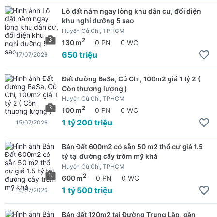
Lô đất nằm ngay lòng khu dân cư, đối diện
khu nghỉ dưỡng 5 sao
Huyện Củ Chi, TPHCM
3
2
130 m
0 PN
0 WC
650 triệu
17/07/2026
Đất đường BaSa, Củ Chi, 100m2 giá 1 tỷ 2 (
Còn thương lượng )
Huyện Củ Chi, TPHCM
3
2
100 m
0 PN
0 WC
1 tỷ 200 triệu
15/07/2026
Bán Đất 600m2 có sẵn 50 m2 thổ cư giá 1.5
tỷ tại đường cây trôm mỹ khá
Huyện Củ Chi, TPHCM
3
2
600 m
0 PN
0 WC
1 tỷ 500 triệu
14/07/2026
Bán đất 120m2 tại Đường Trung Lập, gần