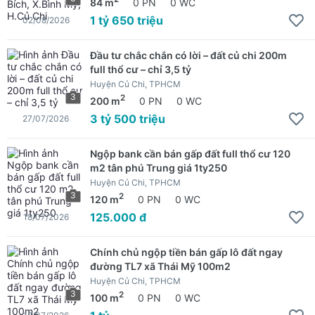
84 m
0 PN
0 WC
1 tỷ 650 triệu
02/08/2026
Đầu tư chắc chắn có lời – đất củ chi 200m
full thổ cư – chỉ 3,5 tỷ
Huyện Củ Chi, TPHCM
3
2
200 m
0 PN
0 WC
3 tỷ 500 triệu
27/07/2026
Ngộp bank cần bán gấp đất full thổ cư 120
m2 tân phú Trung giá 1ty250
Huyện Củ Chi, TPHCM
3
2
120 m
0 PN
0 WC
125.000 đ
18/07/2026
Chính chủ ngộp tiền bán gấp lô đất ngay
đường TL7 xã Thái Mỹ 100m2
Huyện Củ Chi, TPHCM
3
2
100 m
0 PN
0 WC