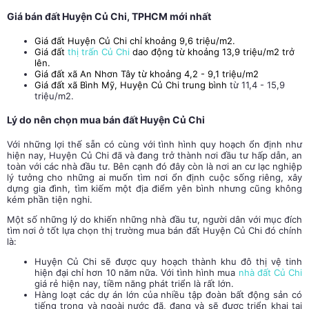
Giá bán đất Huyện Củ Chi, TPHCM mới nhất
Giá đất Huyện Củ Chi chỉ khoảng 9,6 triệu/m2.
Giá
đất
thị trấn Củ Chi
dao động từ khoảng 13,9 triệu/m2 trở
lên.
Giá
đất xã An Nhơn Tây
từ khoảng 4,2 - 9,1 triệu/m2
Giá đất xã Bình Mỹ, Huyện Củ Chi trung bình
từ 11,4 - 15,9
triệu/m2.
Lý do nên chọn mua bán đất Huyện Củ Chi
Với những lợi thế sẵn có cùng với tình hình quy hoạch ổn định như
hiện nay, Huyện Củ Chi đã và đang trở thành nơi đầu tư hấp dẫn, an
toàn với các nhà đầu tư. Bên cạnh đó đây còn là nơi an cư lạc nghiệp
lý tưởng cho những ai muốn tìm nơi ổn định cuộc sống riêng, xây
dựng gia đình, tìm kiếm một địa điểm yên bình nhưng cũng không
kém phần tiện nghi.
Một số những lý do khiến những nhà đầu tư, người dân với mục đích
tìm nơi ở tốt lựa chọn thị trường mua
bán đất Huyện Củ Chi
đó chính
là:
Huyện Củ Chi sẽ được quy hoạch thành khu đô thị vệ tinh
hiện đại chỉ hơn 10 năm nữa. Với
tình hình mua
nhà đất Củ Chi
giá rẻ hiện nay
, tiềm năng phát triển là rất lớn.
Hàng loạt các dự án lớn của nhiều tập đoàn bất động sản có
tiếng trong và ngoài nước đã, đang và sẽ được triển khai tại