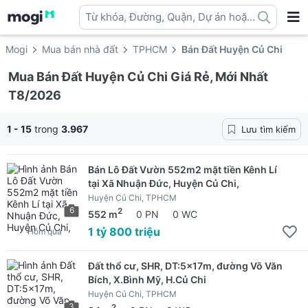
Từ khóa, Đường, Quận, Dự án hoặc
địa danh ...
Mogi
Mua bán nhà đất
TPHCM
Bán Đất Huyện Củ Chi
Mua Bán Đất Huyện Củ Chi Giá Rẻ, Mới Nhất
T8/2026
1 - 15
trong
3.967
Lưu tìm kiếm
Bán Lô Đất Vườn 552m2 mặt tiền Kênh Lí
tại Xã Nhuận Đức, Huyện Củ Chi,
Huyện Củ Chi, TPHCM
6
2
552 m
0 PN
0 WC
1 tỷ 800 triệu
Hôm qua
Đất thổ cư, SHR, DT:5x17m, đường Võ Văn
Bích, X.Bình Mỹ, H.Củ Chi
Huyện Củ Chi, TPHCM
3
2