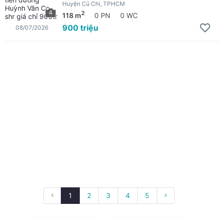
Huyện Củ Chi, TPHCM
4
2
118 m
0 PN
0 WC
900 triệu
08/07/2026
1
2
3
4
5