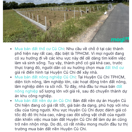
Mua bán đất thổ cư Củ Chi
:
Nhu cầu về chỗ ở tại các thành
phố hiện nay rất cao, đặc biệt là TPHCM. Vì mọi người đang
có xu hướng đi về các khu vực này để dễ dàng tìm kiếm việc
làm và sinh sống. Tuy vậy, thành phố có giá khá cao, trước
thực trạng đó, người dân có xu hướng chọn mua
đất thổ cư
giá rẻ điển hình tại Huyện Củ Chi để xây nhà.
Mua bán đất nông nghiệp Củ Chi
:
Tại Huyện Củ Chi TPHCM,
diện tích nông, lâm nghiệp lớn, các hoạt động trên đất nông,
lâm nghiệp diễn ra sôi nổi. Từ đây, nhà đầu tư mua bán
đất
nông nghiệp
số lượng lớn với giá rẻ, sau đó chuyển thành dự
án khu công nghiệp.
Mua bán đất nền dự án Củ Chi
:
Bán đất nền dự án Huyện Củ
Chi hiện đang có giá rất tốt, giá bán đa dạng, phù hợp với nhu
cầu của từng người. Khu vực Huyện Củ Chi được đánh giá có
tốc độ đô thị hóa cao, nâng cao đời sống vật chất của người
dân khiến việc mua bán đất Huyện Củ Chi để làm dự án cũng
trở nên nhộn nhịp. Do đó, có rất nhiều mong muốn đầu tư thị
trường mua bán đất nền Huyện Củ Chi.