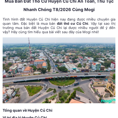
Mua Bán Đất Thổ Cư Huyện Củ Chi An Toàn, Thủ Tục
Nhanh Chóng T8/2026 Cùng Mogi
Tình hình đất Huyện Củ Chi hiện nay đang được nhiều chuyên gia
quan tâm. Đặc biệt là mua bán
đất thổ cư Củ Chi
. Vậy tại sao thị
trường
mua bán đất
Huyện Củ Chi lại được nhiều người để ý đến
vậy? Hãy cùng tìm hiểu qua bài viết sau đây của Mogi nhé!
Tổng quan về Huyện Củ Chi
Vị trí địa lý Huyện Củ Chi