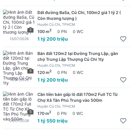
Đất đường BaSa, Củ Chi, 100m2 giá 1 tỷ 2 (
Còn thương lượng )
Huyện Củ Chi, TPHCM
3
2
100 m
0 PN
0 WC
1 tỷ 200 triệu
15/07/2026
Bán đất 120m2 tại Đường Trung Lập, gần
chợ Trung Lập Thượng Củ Chi 1ty
Huyện Củ Chi, TPHCM
5
2
120 m
0 PN
0 WC
1 tỷ 200 triệu
13/07/2026
Cần tiền bán gấp lô đất 170m2 Full TC Từ
Chợ Xã Tân Phú Trung vào 500m
Huyện Củ Chi, TPHCM
5
2
170 m
0 PN
0 WC
1 tỷ 550 triệu
09/07/2026