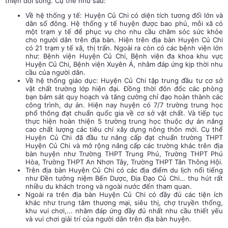
thiện đời sống. Cụ thể như sau:
Về hệ thống y tế: Huyện Củ Chi có diện tích tương đối lớn và
dân số đông. Hệ thống y tế huyện được bao phủ, mỗi xã có
một trạm y tế để phục vụ cho nhu cầu chăm sóc sức khỏe
cho người dân trên địa bàn. Hiện trên địa bàn Huyện Củ Chi
có 21 trạm y tế xã, thị trấn. Ngoài ra còn có các bệnh viện lớn
như: Bệnh viện Huyện Củ Chi, Bệnh viện đa khoa khu vực
Huyện Củ Chi, Bệnh viện Xuyên Á, nhằm đáp ứng kịp thời nhu
cầu của người dân.
Về hệ thống giáo dục: Huyện Củ Chi tập trung đầu tư cơ sở
vật chất trường lớp hiện đại. Đồng thời đôn đốc các phòng
bạn bám sát quy hoạch và tăng cường chỉ đạo hoàn thành các
công trình, dự án. Hiện nay huyện có 7/7 trường trung học
phổ thông đạt chuẩn quốc gia về cơ sở vật chất. Và tiếp tục
thực hiện hoàn thiện 5 trường trung học thuộc dự án nâng
cao chất lượng các tiêu chí xây dựng nông thôn mới. Cụ thể
Huyện Củ Chi đã đầu tư nâng cấp đạt chuẩn trường THPT
Huyện Củ Chi và mở rộng nâng cấp các trường khác trên địa
bàn huyện như Trường THPT Trung Phú, Trường THPT Phú
Hòa, Trường THPT An Nhơn Tây, Trường THPT Tân Thông Hội.
Trên địa bàn Huyện Củ Chi có các địa điểm du lịch nổi tiếng
như Đền tưởng niệm Bến Dược, Địa Đạo Củ Chi… thu hút rất
nhiều du khách trong và ngoài nước đến tham quan.
Ngoài ra trên địa bàn Huyện Củ Chi có đầy đủ các tiện ích
khác như trung tâm thương mại, siêu thị, chợ truyền thống,
khu vui chơi,... nhằm đáp ứng đầy đủ nhất nhu cầu thiết yếu
và vui chơi giải trí của người dân trên địa bàn huyện.