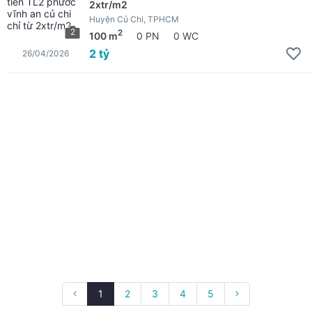
2xtr/m2
Huyện Củ Chi, TPHCM
2
2
100 m
0 PN
0 WC
2 tỷ
26/04/2026
1
2
3
4
5