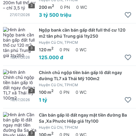
3
2
200 m
0 PN
0 WC
3 tỷ 500 triệu
27/07/2026
Ngộp bank cần bán gấp đất full thổ cư 120
m2 tân phú Trung giá 1ty250
Huyện Củ Chi, TPHCM
3
2
120 m
0 PN
0 WC
125.000 đ
18/07/2026
Chính chủ ngộp tiền bán gấp lô đất ngay
đường TL7 xã Thái Mỹ 100m2
Huyện Củ Chi, TPHCM
3
2
100 m
0 PN
0 WC
1 tỷ
18/07/2026
Cần bán gấp lô đất ngay mặt tiền đường Ba
Sa ,Xa Phước Hiệp giá 1ty100
Huyện Củ Chi, TPHCM
3
2
100 m
0 PN
0 WC