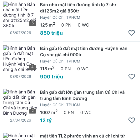
Bán nhà mặt tiền đường tỉnh lộ 7 shr
dt125m2 giá 850tr
Huyện Củ Chi, TPHCM
5
2
125 m
0 PN
0 WC
850 triệu
08/07/2026
Bán gấp lô đất mặt tiền đường Huỳnh Văn
Cọ shr giá chỉ 900tr
Huyện Củ Chi, TPHCM
4
2
118 m
0 PN
0 WC
900 triệu
08/07/2026
Bán gấp đất lớn gần trung tâm Củ Chi và
trung tâm Bình Dương
Huyện Củ Chi, TPHCM
2
2
1007 m
0 PN
0 WC
12 tỷ
27/04/2026
mặt tiền TL2 phước vĩnh an củ chi chỉ từ