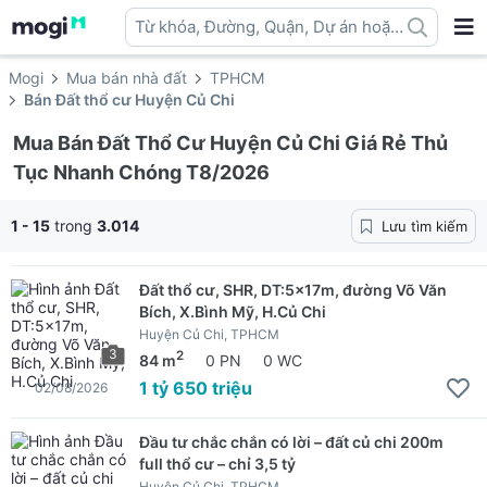
Từ khóa, Đường, Quận, Dự án hoặc
địa danh ...
Mogi
Mua bán nhà đất
TPHCM
Bán Đất thổ cư Huyện Củ Chi
Mua Bán Đất Thổ Cư Huyện Củ Chi Giá Rẻ Thủ
Tục Nhanh Chóng T8/2026
1 - 15
trong
3.014
Lưu tìm kiếm
Đất thổ cư, SHR, DT:5x17m, đường Võ Văn
Bích, X.Bình Mỹ, H.Củ Chi
Huyện Củ Chi, TPHCM
3
2
84 m
0 PN
0 WC
1 tỷ 650 triệu
02/08/2026
Đầu tư chắc chắn có lời – đất củ chi 200m
full thổ cư – chỉ 3,5 tỷ
Huyện Củ Chi, TPHCM