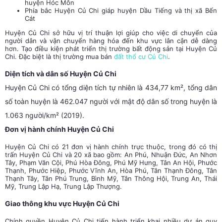
huyện Hóc Môn
Phía bắc Huyện Củ Chi giáp huyện Dầu Tiếng và thị xã Bến
Cát
Huyện Củ Chi sở hữu vị trí thuận lợi giúp cho việc di chuyển của
người dân và vận chuyển hàng hóa đến khu vực lân cận dễ dàng
hơn. Tạo điều kiện phát triển thị trường bất động sản tại Huyện Củ
Chi. Đặc biệt là thị trường mua bán
đất thổ cư Củ Chi
.
Diện tích và dân số Huyện Củ Chi
Huyện Củ Chi có tổng diện tích tự nhiên là 434,77 km², tổng dân
số toàn huyện là 462.047 người với mật độ dân số trong huyện là
1.063 người/km² (2019).
Đơn vị hành chính Huyện Củ Chi
Huyện Củ Chi có 21 đơn vị hành chính trực thuộc, trong đó có thị
trấn Huyện Củ Chi và 20 xã bao gồm: An Phú, Nhuận Đức, An Nhơn
Tây, Phạm Văn Cội, Phú Hòa Đông, Phú Mỹ Hưng, Tân An Hội, Phước
Thạnh, Phước Hiệp, Phước Vĩnh An, Hòa Phú, Tân Thạnh Đông, Tân
Thạnh Tây, Tân Phú Trung, Bình Mỹ, Tân Thông Hội, Trung An, Thái
Mỹ, Trung Lập Hạ, Trung Lập Thượng.
Giao thông khu vực Huyện Củ Chi
Chính quyền Huyện Củ Chi tiến hành triển khai nhiều dự án quy