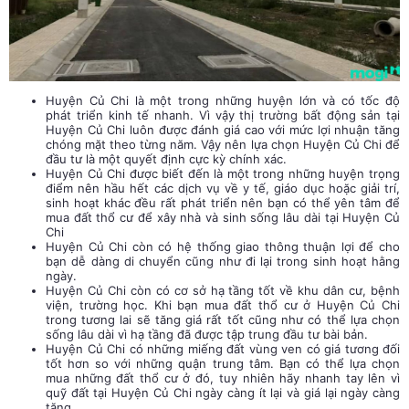
Huyện Củ Chi là một trong những huyện lớn và có tốc độ
phát triển kinh tế nhanh. Vì vậy thị trường bất động sản tại
Huyện Củ Chi luôn được đánh giá cao với mức lợi nhuận tăng
chóng mặt theo từng năm. Vậy nên lựa chọn Huyện Củ Chi để
đầu tư là một quyết định cực kỳ chính xác.
Huyện Củ Chi được biết đến là một trong những huyện trọng
điểm nên hầu hết các dịch vụ về y tế, giáo dục hoặc giải trí,
sinh hoạt khác đều rất phát triển nên bạn có thể yên tâm để
mua đất thổ cư để xây nhà và sinh sống lâu dài tại Huyện Củ
Chi
Huyện Củ Chi còn có hệ thống giao thông thuận lợi để cho
bạn dễ dàng di chuyển cũng như đi lại trong sinh hoạt hằng
ngày.
Huyện Củ Chi còn có cơ sở hạ tầng tốt về khu dân cư, bệnh
viện, trường học. Khi bạn mua đất thổ cư ở Huyện Củ Chi
trong tương lai sẽ tăng giá rất tốt cũng như có thể lựa chọn
sống lâu dài vì hạ tầng đã được tập trung đầu tư bài bản.
Huyện Củ Chi có những miếng đất vùng ven có giá tương đối
tốt hơn so với những quận trung tâm. Bạn có thể lựa chọn
mua những đất thổ cư ở đó, tuy nhiên hãy nhanh tay lên vì
quỹ đất tại Huyện Củ Chi ngày càng ít lại và giá lại ngày càng
tăng.