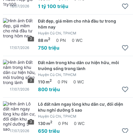
1 tỷ 100 triệu
18/07/2026
Đất đẹp, giá mềm cho nhà đầu tư trong
hôm nay
Huyện Củ Chi, TPHCM
3
2
88 m
0 PN
0 WC
750 triệu
17/07/2026
Đất nằm trong khu dân cư hiện hữu, môi
trường sống trong lành
Huyện Củ Chi, TPHCM
3
2
110 m
0 PN
0 WC
800 triệu
17/07/2026
Lô đất nằm ngay lòng khu dân cư, đối diện
khu nghỉ dưỡng 5 sao
Huyện Củ Chi, TPHCM
3
2
130 m
0 PN
0 WC
650 triệu
17/07/2026