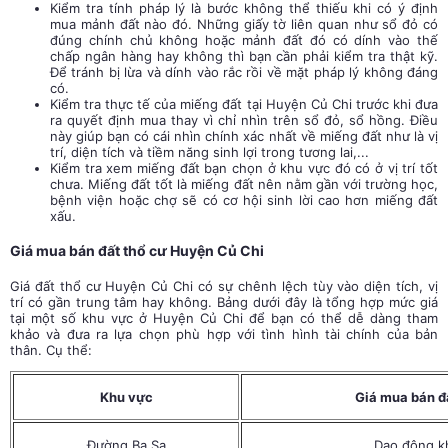
Kiểm tra tính pháp lý là bước không thể thiếu khi có ý định
mua mảnh đất nào đó. Những giấy tờ liên quan như sổ đỏ có
đúng chính chủ không hoặc mảnh đất đó có dính vào thế
chấp ngân hàng hay không thì bạn cần phải kiểm tra thật kỹ.
Để tránh bị lừa và dính vào rắc rồi về mặt pháp lý không đáng
có.
Kiểm tra thực tế của miếng đất tại Huyện Củ Chi trước khi đưa
ra quyết định mua thay vì chỉ nhìn trên sổ đỏ, sổ hồng. Điều
này giúp bạn có cái nhìn chính xác nhất về miếng đất như là vị
trí, diện tích và tiềm năng sinh lợi trong tương lai,...
Kiểm tra xem miếng đất bạn chọn ở khu vực đó có ở vị trí tốt
chưa. Miếng đất tốt là miếng đất nên nằm gần với trường học,
bệnh viện hoặc chợ sẽ có cơ hội sinh lời cao hơn miếng đất
xấu.
Giá mua bán đất thổ cư Huyện Củ Chi
Giá đất thổ cư
Huyện Củ Chi có sự chênh lệch tùy vào diện tích, vị
trí có gần trung tâm hay không. Bảng dưới đây là tổng hợp mức giá
tại một số khu vực ở Huyện Củ Chi để bạn có thể dễ dàng tham
khảo và đưa ra lựa chọn phù hợp với tình hình tài chính của bản
thân. Cụ thể:
Khu vực
Giá mua bán đ
Đường Ba Sa
Dao động kh