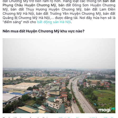
đất Chương Mỹ
trở nên rầm rộ hơn. Hàng loạt các thông tin
bán đất
Phụng Châu Huyện Chương Mỹ
, bá
n đất Đông Sơn
Huyện Chương
Mỹ
, bán đất Thụy Hương
Huyện Chương Mỹ
, bán đất Lam Điền
Chương Mỹ Hà Nội, bán đất Trường Yên
Huyện Chương Mỹ
, bán đất
Quảng Bị Chương Mỹ Hà Nội,... được đăng tải. Nơi đây hứa hẹn sẽ là
“điểm sáng" mới cho
bất động sản Hà Nội
.
Nên mua đất
Huyện Chương Mỹ
khu vực nào?