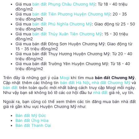
Giá mua
bán đất Phụng Châu Chương Mỹ
: Từ 18 - 40 triệu
đồng/m2
Giá mua
bán đất Tiên Phương Huyện Chương Mỹ
: 20 - 35
triệu đồng/m2
Giá mua
bán đất Phú Nghĩa Chương Mỹ
: Giao động từ 25 - 50
triệu đồng/m2
Giá mua
bán đất Thủy Xuân Tiên Chương Mỹ
: 15 - 30 triệu
đồng/m2
Giá mua bán đất Đông Sơn Huyện Chương Mỹ: Giao động từ
15 - 35 triệu đồng/m2
Giá mua bán đất Thụy Hương Huyện Chương Mỹ: Từ 20 - 40
triệu đồng/m2
Giá mua bán đất Trường Yên Huyện Chương Mỹ: Từ 18 - 40
triệu đồng/m2
Trên đây là những gợi ý của
Mogi
khi tìm mua
bán đất
Chương Mỹ
.
Cập nhật thêm các thông tin
bán đất Hà Nội
,
nhà đất Chương Mỹ
và
bán đất
trên toàn quốc mới nhất bằng cách truy cập Mogi mỗi ngày.
Như vậy bạn sẽ không bỏ lỡ các cơ hội đầu tư
nhà đất
giá rẻ, uy tín.
Ngoài ra, bạn cũng có thể xem thêm các tin đăng mua bán nhà đất
giá rẻ gần khu vực Huyện Chương Mỹ như:
Bán đất Mỹ Đức
Bán đất Ứng Hòa
Bán đất Thanh Oai