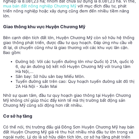
nghiệp là 8.081,23 ha; nhóm đất chưa sử dụng là 8.081,23 ha. Vì thế,
mua bán đất nông nghiệp Chương Mỹ
với mục đích đầu tư, phát
triển nông nghiệp hoặc xây dựng cũng đem đến nhiều tiềm năng
lớn.
Giao thông khu vực Huyện Chương Mỹ
Bên cạnh diện tích đất lớn, Huyện Chương Mỹ còn sở hữu hệ thống
giao thông phát triển, được đầu tư quy hoạch. Đáp ứng nhu cầu về
đi lại, di chuyển cũng như là giao thương với các khu vực lân cận.
Bao gồm:
Đường bộ: Với các tuyến đường lớn như Quốc lộ 21A, quốc lộ
6, dự án đường bộ kết nối Huyện Chương Mỹ với trung tâm
Hà Nội,...
Sân bay: Sở hữu sân bay Miếu Môn.
Tuyến đường sắt trên cao: Quy hoạch tuyến đường sắt đô thị
2A Hà Nội - Xuân Mai
Nhờ sự quan tâm, đầu tư quy hoạch giao thông tại Huyện Chương
Mỹ không chỉ giúp thúc đẩy kinh tế mà thị trường bất động sản
Chương Mỹ cũng sôi động hơn rất nhiều.
Cơ sở hạ tầng
Có thể nói, thị trường đấu giá Đông Sơn Huyện Chương Mỹ hay
bán
đất Huyện Chương Mỹ giá rẻ
thu hút nhiều nhà đầu tư lớn trong và
ngoài nước. Lý do là sở hữu diện tích lớn, cơ sở hạ tầng phát triển