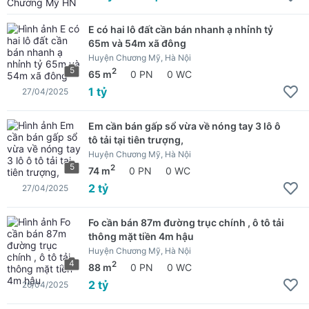
E có hai lô đất cần bán nhanh ạ nhỉnh tỷ
65m và 54m xã đông
Huyện Chương Mỹ, Hà Nội
5
2
65 m
0 PN
0 WC
1 tỷ
27/04/2025
Em cần bán gấp sổ vừa về nóng tay 3 lô ô
tô tải tại tiên trượng,
Huyện Chương Mỹ, Hà Nội
5
2
74 m
0 PN
0 WC
2 tỷ
27/04/2025
Fo cần bán 87m đường trục chính , ô tô tải
thông mặt tiền 4m hậu
Huyện Chương Mỹ, Hà Nội
4
2
88 m
0 PN
0 WC
2 tỷ
26/04/2025