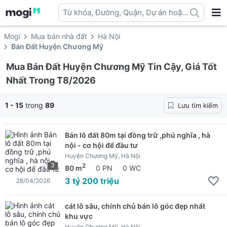
Từ khóa, Đường, Quận, Dự án hoặc
địa danh ...
Mogi
Mua bán nhà đất
Hà Nội
Bán Đất Huyện Chương Mỹ
Mua Bán Đất Huyện Chương Mỹ Tin Cậy, Giá Tốt
Nhất Trong T8/2026
1 - 15
trong
89
Lưu tìm kiếm
Bán lô đất 80m tại đồng trữ ,phú nghĩa , hà
nội - cơ hội để đầu tư
Huyện Chương Mỹ, Hà Nội
3
2
80 m
0 PN
0 WC
3 tỷ 200 triệu
28/04/2026
cát lỗ sâu, chính chủ bán lô góc đẹp nhất
khu vực
Huyện Chương Mỹ, Hà Nội