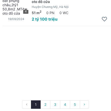
oto đỗ cửa
Huyện Chương Mỹ, Hà Nội
4
2
51 m
0 PN
0 WC
2 tỷ 100 triệu
19/09/2024
1
2
3
4
5