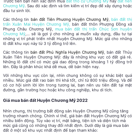
Trước tiên bạn nên xác định mua
đất thổ cư Chương Mỹ
hay
đất nền
Chương Mỹ
. Sau đó xác định và tìm kiếm vị trí đẹp để xây dựng hoặc
đầu tư sinh lời.
Các thông tin
bán đất Tiên Phương Huyện Chương Mỹ
,
bán đất thị
trấn Xuân Mai Huyện Chương Mỹ
,
bán đất thôn Phượng Đồng xã
Phụng Châu Chương Mỹ,
mua bán đất thị trấn Chúc Sơn huyện
Chương Mỹ
,… sẽ là gợi ý cho những ai muốn xây dựng, đầu tư tại
những vị trí phát triển nhất
Huyện Chương Mỹ
. Mức giá cho những
lô đất khu vực này từ 3 tỷ đồng trở lên.
Các thông tin
bán đất Phú Nghĩa Huyện Chương Mỹ
, bán đất Thủy
Xuân Tiên
Huyện Chương Mỹ
: đây là những khu vực có đất giá rẻ.
Những lô đất chỉ có mức giá dao động trong khoảng 1 tỷ đồng trở
lên. Đây là phân khúc khá dễ mua, dễ bán hiện nay.
Với những khu vực còn lại, nhìn chung không có sự khác biệt quá
nhiều. Mức giá đất rao bán thì khá tốt, chỉ từ 800 triệu đồng. Và để
có cơ hội sinh lời lớn trong tương lai, bạn nên ưu tiên đất tại mặt
đường, gần trường học hoặc khu công nghiệp, khu di tích.
Giá mua bán đất Huyện Chương Mỹ 2022
Nhìn chung, thị trường bất động sản Huyện Chương Mỹ cũng tăng
trưởng nhanh chóng. Chính vì thế, giá bán đất Huyện Chương Mỹ có
nhiều biến động. Tùy vào vị trí, mặt bằng, tiện ích và diện tích mà
mức giá cũng có những thay đổi nhất định. Dưới đây là giá mua bán
đất ở một số khu vực nhất định để bạn tham khảo: