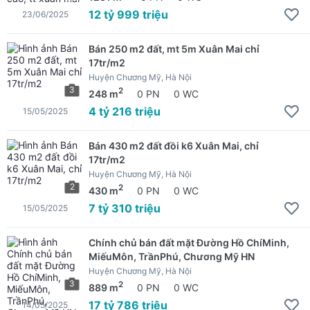
12 tỷ 999 triệu
23/06/2025
Bán 250 m2 đất, mt 5m Xuân Mai chỉ
17tr/m2
Huyện Chương Mỹ, Hà Nội
3
2
248 m
0 PN
0 WC
4 tỷ 216 triệu
15/05/2025
Bán 430 m2 đất đồi k6 Xuân Mai, chỉ
17tr/m2
Huyện Chương Mỹ, Hà Nội
2
2
430 m
0 PN
0 WC
7 tỷ 310 triệu
15/05/2025
Chính chủ bán đất mặt Đường Hồ ChíMinh,
MiếuMôn, TrầnPhú, Chương Mỹ HN
Huyện Chương Mỹ, Hà Nội
3
2
889 m
0 PN
0 WC
17 tỷ 786 triệu
14/05/2025