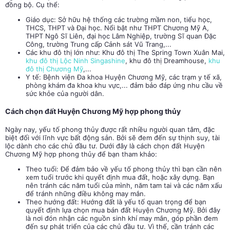
đồng bộ. Cụ thể:
Giáo dục: Sở hữu hệ thống các trường mầm non, tiểu học,
THCS, THPT và Đại học. Nổi bật như THPT Chương Mỹ A,
THPT Ngô Sĩ Liên, đại học Lâm Nghiệp, trường Sĩ quan Đặc
Công, trường Trung cấp Cảnh sát Vũ Trang,...
Các khu đô thị lớn như: Khu đô thị The Spring Town Xuân Mai,
khu đô thị Lộc Ninh Singashine
, khu đô thị Dreamhouse,
khu
đô thị Chương Mỹ
,...
Y tế: Bệnh viện Đa khoa Huyện Chương Mỹ, các trạm y tế xã,
phòng khám đa khoa khu vực,... đảm bảo đáp ứng nhu cầu về
sức khỏe của người dân.
Cách chọn đất Huyện Chương Mỹ hợp phong thủy
Ngày nay, yếu tố
phong thủy
được rất nhiều người quan tâm, đặc
biệt đối với lĩnh vực bất động sản. Bởi sẽ đem đến sự thịnh suy, tài
lộc dành cho các chủ đầu tư. Dưới đây là cách chọn đất Huyện
Chương Mỹ hợp phong thủy để bạn tham khảo:
Theo tuổi: Để đảm bảo về yếu tố phong thủy thì bạn cần nên
xem tuổi trước khi quyết định mua đất, hoặc xây dựng. Bạn
nên tránh các năm tuổi của mình, năm tam tai và các năm xấu
để tránh những điều không may mắn.
Theo hướng đất: Hướng đất là yếu tố quan trọng để bạn
quyết định lựa chọn mua bán đất Huyện Chương Mỹ. Bởi đây
là nơi đón nhận các nguồn sinh khí may mắn, góp phần đem
đến sự phát triển của các chủ đầu tư. Vì thế, cần tránh các