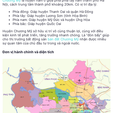
Chương Mỹ
là huyện nằm ở giữa phía phía tây nam thành phố Hà
Nội, cách trung tâm thành phố khoảng 20km. Có vị trí địa lý:
Phía đông: Giáp huyện Thanh Oai và quận Hà Đông
Phía tây: Giáp huyện Lương Sơn (tỉnh Hòa Bình)
Phía nam: Giáp huyện Mỹ Đức và huyện Ứng Hòa
Phía bắc: Giáp huyện Quốc Oai
Huyện Chương Mỹ sở hữu vị trí vô cùng thuận lợi, cùng với điều
kiện kinh tế phát triển, tăng trưởng nhanh chóng. Là “đòn bẩy” giúp
cho thị trường bất động sản
bán đất Chương Mỹ
nhận được nhiều
sự quan tâm của chủ đầu tư trong và ngoài nước.
Đơn vị hành chính và diện tích