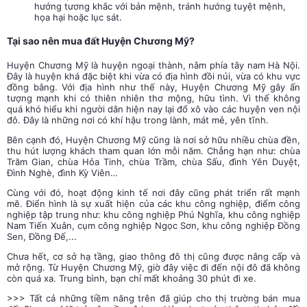
hướng tương khắc với bản mệnh, tránh hướng tuyệt mệnh,
họa hại hoặc lục sát.
Tại sao nên mua đất Huyện Chương Mỹ?
Huyện Chương Mỹ là huyện ngoại thành, nằm phía tây nam Hà Nội.
Đây là huyện khá đặc biệt khi vừa có địa hình đồi núi, vừa có khu vực
đồng bằng. Với địa hình như thế này, Huyện Chương Mỹ gây ấn
tượng mạnh khi có thiên nhiên thơ mộng, hữu tình. Vì thế không
quá khó hiểu khi người dân hiện nay lại đổ xô vào các huyện ven nội
đô. Đây là những nơi có khí hậu trong lành, mát mẻ, yên tĩnh.
Bên cạnh đó, Huyện Chương Mỹ cũng là nơi sở hữu nhiều chùa đền,
thu hút lượng khách tham quan lớn mỗi năm. Chẳng hạn như:
chùa
Trăm Gian, chùa Hỏa Tinh, chùa Trầm, chùa Sấu, đình Yên Duyệt,
Đình Nghè, đình Kỳ Viên…
Cùng với đó, hoạt động kinh tế nơi đây cũng phát triển rất mạnh
mẽ. Điển hình là sự xuất hiện của các khu công nghiệp, điểm công
nghiệp tập trung như: khu công nghiệp Phú Nghĩa, khu công nghiệp
Nam Tiến Xuân, cụm công nghiệp Ngọc Sơn, khu công nghiệp Đồng
Sen, Đồng Đế,...
Chưa hết, cơ sở hạ tầng, giao thông đô thị cũng được nâng cấp và
mở rộng. Từ
Huyện Chương Mỹ
, giờ đây việc đi đến nội đô đã không
còn quá xa. Trung bình, bạn chỉ mất khoảng 30 phút đi xe.
>>> Tất cả những tiềm năng trên đã giúp cho thị trường bán mua