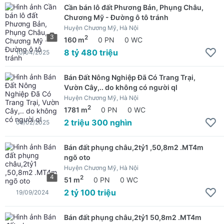
Cần bán lô đất Phương Bản, Phụng Châu,
Chương Mỹ - Đường ô tô tránh
Huyện Chương Mỹ, Hà Nội
3
2
160 m
0 PN
0 WC
8 tỷ 480 triệu
10/04/2025
Bán Đất Nông Nghiệp Đã Có Trang Trại,
Vườn Cây,.. do không có người ql
Huyện Chương Mỹ, Hà Nội
2
1781 m
0 PN
0 WC
2 triệu 300 nghìn
09/02/2025
Bán đất phụng châu,2tỷ1 ,50,8m2 .MT4m
ngõ oto
Huyện Chương Mỹ, Hà Nội
4
2
51 m
0 PN
0 WC
2 tỷ 100 triệu
19/09/2024
Bán đất phụng châu,2tỷ1 50,8m2 .MT4m