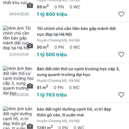
3
2
89 m
0 PN
0 WC
1 tỷ 800 triệu
24/04/2026
Tôi chính chủ cần tiền bán gấp mảnh đất
cực đẹp tại Hà Nội
Huyện Chương Mỹ, Hà Nội
3
2
90 m
0 PN
0 WC
1 tỷ 500 triệu
22/04/2026
Bán đất nền thổ cư cạnh trường học cấp 3,
xung quanh trường đại học
Huyện Chương Mỹ, Hà Nội
2
2
81 m
0 PN
0 WC
1 tỷ 763 triệu
25/03/2026
bán đất nghỉ dưỡng cạnh hồ, vị trí đẹp
thôn gò cáo, tt xuân mai
Huyện Chương Mỹ, Hà Nội
3
2
1281 m
0 PN
0 WC