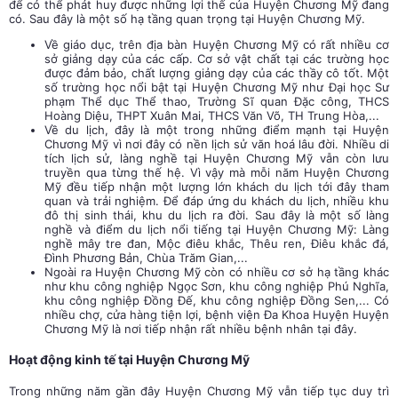
để có thể phát huy được những lợi thế của Huyện Chương Mỹ đang
có. Sau đây là một số hạ tầng quan trọng tại Huyện Chương Mỹ.
Về giáo dục, trên địa bàn Huyện Chương Mỹ có rất nhiều cơ
sở giảng dạy của các cấp. Cơ sở vật chất tại các trường học
được đảm bảo, chất lượng giảng dạy của các thầy cô tốt. Một
số trường học nổi bật tại Huyện Chương Mỹ như Đại học Sư
phạm Thể dục Thể thao, Trường Sĩ quan Đặc công, THCS
Hoàng Diệu, THPT Xuân Mai, THCS Văn Võ, TH Trung Hòa,...
Về du lịch, đây là một trong những điểm mạnh tại Huyện
Chương Mỹ vì nơi đây có nền lịch sử văn hoá lâu đời. Nhiều di
tích lịch sử, làng nghề tại Huyện Chương Mỹ vẫn còn lưu
truyền qua từng thế hệ. Vì vậy mà mỗi năm Huyện Chương
Mỹ đều tiếp nhận một lượng lớn khách du lịch tới đây tham
quan và trải nghiệm. Để đáp ứng du khách du lịch, nhiều khu
đô thị sinh thái, khu du lịch ra đời. Sau đây là một số làng
nghề và điểm du lịch nổi tiếng tại Huyện Chương Mỹ: Làng
nghề mây tre đan, Mộc điêu khắc, Thêu ren, Điêu khắc đá,
Đình Phương Bản, Chùa Trăm Gian,...
Ngoài ra Huyện Chương Mỹ còn có nhiều cơ sở hạ tầng khác
như khu công nghiệp Ngọc Sơn, khu công nghiệp Phú Nghĩa,
khu công nghiệp Đồng Đế, khu công nghiệp Đồng Sen,... Có
nhiều chợ, cửa hàng tiện lợi, bệnh viện Đa Khoa Huyện Huyện
Chương Mỹ là nơi tiếp nhận rất nhiều bệnh nhân tại đây.
Hoạt động kinh tế tại Huyện Chương Mỹ
Trong những năm gần đây Huyện Chương Mỹ vẫn tiếp tục duy trì