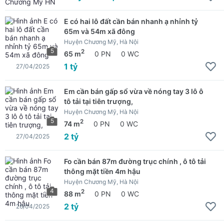
E có hai lô đất cần bán nhanh ạ nhỉnh tỷ
65m và 54m xã đông
Huyện Chương Mỹ, Hà Nội
5
2
65 m
0 PN
0 WC
1 tỷ
27/04/2025
Em cần bán gấp sổ vừa về nóng tay 3 lô ô
tô tải tại tiên trượng,
Huyện Chương Mỹ, Hà Nội
5
2
74 m
0 PN
0 WC
2 tỷ
27/04/2025
Fo cần bán 87m đường trục chính , ô tô tải
thông mặt tiền 4m hậu
Huyện Chương Mỹ, Hà Nội
4
2
88 m
0 PN
0 WC
2 tỷ
26/04/2025