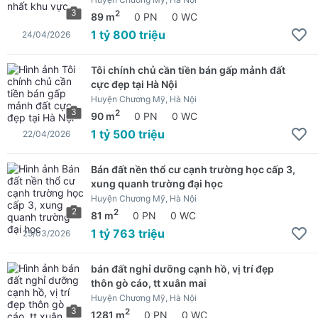
3
2
89 m
0 PN
0 WC
1 tỷ 800 triệu
24/04/2026
Tôi chính chủ cần tiền bán gấp mảnh đất
cực đẹp tại Hà Nội
Huyện Chương Mỹ, Hà Nội
3
2
90 m
0 PN
0 WC
1 tỷ 500 triệu
22/04/2026
Bán đất nền thổ cư cạnh trường học cấp 3,
xung quanh trường đại học
Huyện Chương Mỹ, Hà Nội
2
2
81 m
0 PN
0 WC
1 tỷ 763 triệu
25/03/2026
bán đất nghỉ dưỡng cạnh hồ, vị trí đẹp
thôn gò cáo, tt xuân mai
Huyện Chương Mỹ, Hà Nội
3
2
1281 m
0 PN
0 WC