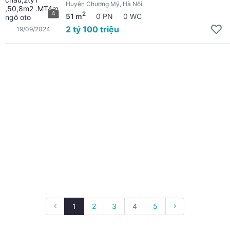
Huyện Chương Mỹ, Hà Nội
4
2
51 m
0 PN
0 WC
2 tỷ 100 triệu
19/09/2024
1
2
3
4
5