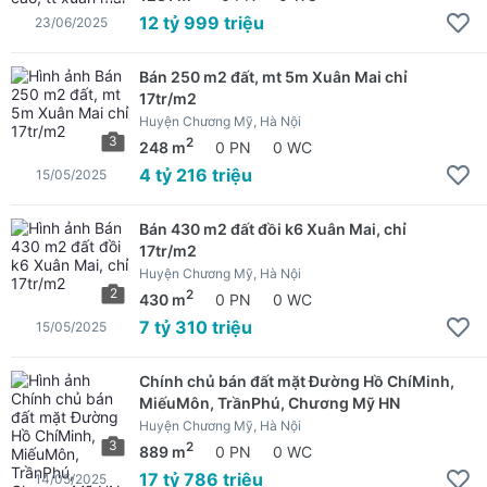
12 tỷ 999 triệu
23/06/2025
Bán 250 m2 đất, mt 5m Xuân Mai chỉ
17tr/m2
Huyện Chương Mỹ, Hà Nội
3
2
248 m
0 PN
0 WC
4 tỷ 216 triệu
15/05/2025
Bán 430 m2 đất đồi k6 Xuân Mai, chỉ
17tr/m2
Huyện Chương Mỹ, Hà Nội
2
2
430 m
0 PN
0 WC
7 tỷ 310 triệu
15/05/2025
Chính chủ bán đất mặt Đường Hồ ChíMinh,
MiếuMôn, TrầnPhú, Chương Mỹ HN
Huyện Chương Mỹ, Hà Nội
3
2
889 m
0 PN
0 WC
17 tỷ 786 triệu
14/05/2025