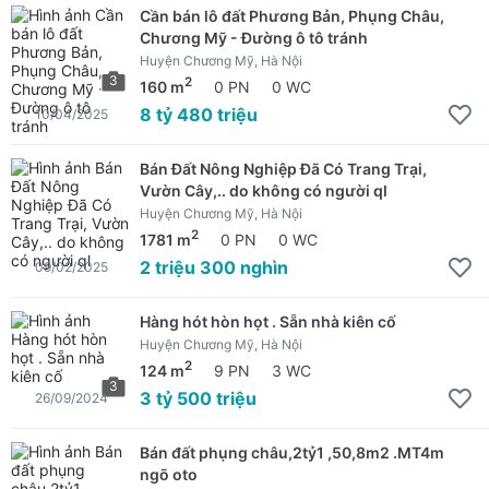
Cần bán lô đất Phương Bản, Phụng Châu,
Chương Mỹ - Đường ô tô tránh
Huyện Chương Mỹ, Hà Nội
3
2
160 m
0 PN
0 WC
8 tỷ 480 triệu
10/04/2025
Bán Đất Nông Nghiệp Đã Có Trang Trại,
Vườn Cây,.. do không có người ql
Huyện Chương Mỹ, Hà Nội
2
1781 m
0 PN
0 WC
2 triệu 300 nghìn
09/02/2025
Hàng hót hòn họt . Sẵn nhà kiên cố
Huyện Chương Mỹ, Hà Nội
2
124 m
9 PN
3 WC
3
3 tỷ 500 triệu
26/09/2024
Bán đất phụng châu,2tỷ1 ,50,8m2 .MT4m
ngõ oto