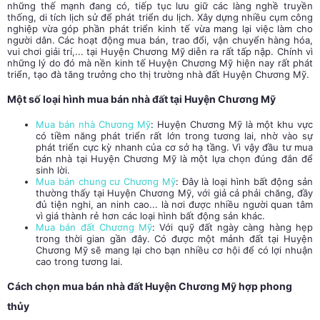
những thế mạnh đang có, tiếp tục lưu giữ các làng nghề truyền
thống, di tích lịch sử để phát triển du lịch. Xây dựng nhiều cụm công
nghiệp vừa góp phần phát triển kinh tế vừa mang lại việc làm cho
người dân. Các hoạt động mua bán, trao đổi, vận chuyển hàng hóa,
vui chơi giải trí,... tại Huyện Chương Mỹ diễn ra rất tấp nập. Chính vì
những lý do đó mà nền kinh tế Huyện Chương Mỹ hiện nay rất phát
triển, tạo đà tăng trưởng cho thị trường nhà đất Huyện Chương Mỹ.
Một số loại hình mua bán nhà đất tại Huyện Chương Mỹ
Mua bán nhà Chương Mỹ
: Huyện Chương Mỹ là một khu vực
có tiềm năng phát triển rất lớn trong tương lai, nhờ vào sự
phát triển cực kỳ nhanh của cơ sở hạ tầng. Vì vậy đầu tư mua
bán nhà tại Huyện Chương Mỹ là một lựa chọn đúng đắn để
sinh lời.
Mua bán chung cư Chương Mỹ
: Đây là loại hình bất động sản
thường thấy tại Huyện Chương Mỹ, với giả cả phải chăng, đầy
đủ tiện nghi, an ninh cao... là nơi được nhiều người quan tâm
vì giá thành rẻ hơn các loại hình bất động sản khác.
Mua bán đất Chương Mỹ
: Với quỹ đất ngày càng hàng hẹp
trong thời gian gần đây. Có được một mảnh đất tại Huyện
Chương Mỹ sẽ mang lại cho bạn nhiều cơ hội để có lợi nhuận
cao trong tương lai.
Cách chọn mua bán nhà đất Huyện Chương Mỹ hợp phong
thủy