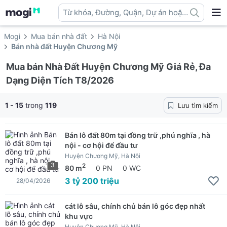
Từ khóa, Đường, Quận, Dự án hoặc
địa danh ...
Mogi
Mua bán nhà đất
Hà Nội
Bán nhà đất Huyện Chương Mỹ
Mua bán Nhà Đất Huyện Chương Mỹ Giá Rẻ, Đa
Dạng Diện Tích T8/2026
1 - 15
trong
119
Lưu tìm kiếm
Bán lô đất 80m tại đồng trữ ,phú nghĩa , hà
nội - cơ hội để đầu tư
Huyện Chương Mỹ, Hà Nội
3
2
80 m
0 PN
0 WC
3 tỷ 200 triệu
28/04/2026
cát lỗ sâu, chính chủ bán lô góc đẹp nhất
khu vực
Huyện Chương Mỹ, Hà Nội