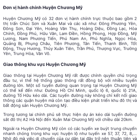
Đơn vị hành chính Huyện Chương Mỹ
Huyện Chương Mỹ có 32 đơn vị hành chính trực thuộc bao gồm 2
thị trấn Chúc Sơn và Xuân Mai và các xã như: Đông Phương Yên,
Đông Sơn, Đại Yên, Hoàng Văn Thụ, Hoàng Diệu, Đồng Lạc, Hòa
Chính, Đồng Phú, Hữu Văn, Lam Điền, Hồng Phong, Hợp Đồng, Mỹ
Lương, Nam Phương Tiến, Phú Nam An, Phú Nghĩa, Ngọc Hòa,
Quảng Bị, Phụng Châu, Tiên Phương, Tân Tiến, Thanh Bình, Tốt
Động, Thụy Hương, Thủy Xuân Tiên, Trần Phú, Thượng Vực, Trường
Yên, Trung Hòa, Văn Võ.
Giao thông khu vực Huyện Chương Mỹ
Giao thông tại Huyện Chương Mỹ rất được chính quyền chú trọng
đầu tư, vì thế hệ thống giao thông rất đồng bộ với nhiều tuyến
đường lớn. Một số tuyến đường quan trọng tại Huyện Chương Mỹ
có thể kể đến như: Đường Hồ Chí Minh, quốc lộ 6, quốc lộ 21A,
đường Tố Hữu kéo dài. Các tuyến đường này không chỉ kết nối giao
thông các quận huyện mà còn tạo điều kiện phát triển khu đô thị và
bất động sản Huyện Chương Mỹ.
Trong tương lai chính phủ sẽ thực hiện dự án kéo dài tuyến đường
sắt đô thị A2 Hà Nội đến Xuân Mai Chương Mỹ với chiều dài 20km.
Ngoài ra Huyện Chương Mỹ còn có các tuyến xe buýt trung chuyển
nhanh chóng trong khu vực huyện lộ như tuyến xe 57, 37, 72, 8,...
Nhờ đó mà việc di chuyển của cư dân tại đây trở nên thuận tiện và