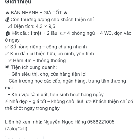
Giới thiệu
🔥 BÁN NHANH – GIÁ TỐT 🔥
💰 Còn thương lượng cho khách thiện chí
📐 Diện tích: 4,3 x 9,5
🏠 Kết cấu: 1 trệt + 2 lầu 👉 4 phòng ngủ – 4 WC, dọn vào
ở ngay
✅ Sổ hồng riêng – công chứng nhanh
✅ Khu dân cư hiện hữu, an ninh, yên tĩnh
✅ Hẻm 4m – thông thoáng
🌟 Tiện ích xung quanh:
– Gần siêu thị, chợ, cửa hàng tiện lợi
– Gần trường học các cấp, ngân hàng, trung tâm thương
mại
– Khu vực sầm uất, tiện sinh hoạt hằng ngày
⚡ Nhà đẹp – giá tốt – không chờ lâu! 👉 Khách thiện chí có
thể chốt ngay trong ngày
Liên hệ xem nhà: Nguyễn Ngọc Hằng 0568221005
(Zalo/Call)