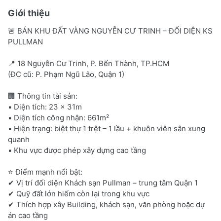
Giới thiệu
🚨 BÁN KHU ĐẤT VÀNG NGUYỄN CƯ TRINH – ĐỐI DIỆN KS
PULLMAN
📍 18 Nguyễn Cư Trinh, P. Bến Thành, TP.HCM
(ĐC cũ: P. Phạm Ngũ Lão, Quận 1)
🏢 Thông tin tài sản:
▪️ Diện tích: 23 x 31m
▪️ Diện tích công nhận: 661m²
▪️ Hiện trạng: biệt thự 1 trệt – 1 lầu + khuôn viên sân xung
quanh
▪️ Khu vực được phép xây dựng cao tầng
⭐ Điểm mạnh nổi bật:
✔ Vị trí đối diện Khách sạn Pullman – trung tâm Quận 1
✔ Quỹ đất lớn hiếm còn lại trong khu vực
✔ Thích hợp xây Building, khách sạn, văn phòng hoặc dự
án cao tầng