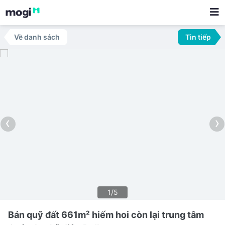
Về danh sách
Tin tiếp
‹
›
1/5
Bán quỹ đất 661m² hiếm hoi còn lại trung tâm