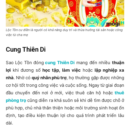
Lộc Tồn cư điền là người có khả năng duy trì và thừa hưởng tài sản hoặc công
việc từ cha mẹ
Cung Thiên Di
Sao Lộc Tồn đóng
cung Thiên Di
mang đến nhiều
thuận
lợi
khi đương số
học tập, làm việc
hoặc
lập nghiệp xa
nhà
. Nhờ có
quý nhân phù trợ
, họ thường gặp được những
cơ hội tốt trong công việc và cuộc sống. Ngay từ giai đoạn
đầu chuyển đến nơi ở mới, việc thuê căn hộ hoặc
thuê
phòng trọ
cũng diễn ra khá suôn sẻ khi dễ tìm được chỗ ở
phù hợp, chủ nhà thân thiện hoặc môi trường sinh hoạt ổn
định, tạo điều kiện thuận lợi cho quá trình phát triển lâu
dài.