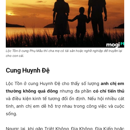
Lộc Tồn ở cung Phụ Mẫu thì cha mẹ có tài sản hoặc nghề nghiệp để truyền lại
cho con cái.
Cung Huynh Đệ
Lộc Tồn ở cung Huynh Đệ cho thấy số lượng
anh chị em
thường
không quá đông
nhưng đa phần
có chí tiến thủ
và điều kiện kinh tế tương đối ổn định. Nếu hội nhiều cát
tinh, anh chị em dễ hỗ trợ nhau trong công việc và cuộc
sống.
Ngược lại, khi gặp Triệt Không, Địa Không, Địa Kiếp hoặc