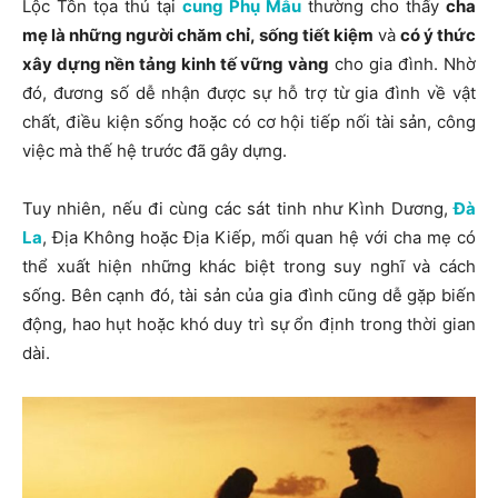
Lộc Tồn tọa thủ tại
cung Phụ Mẫu
thường cho thấy
cha
mẹ là những người chăm chỉ, sống tiết kiệm
và
có ý thức
xây dựng nền tảng kinh tế vững vàng
cho gia đình. Nhờ
đó, đương số dễ nhận được sự hỗ trợ từ gia đình về vật
chất, điều kiện sống hoặc có cơ hội tiếp nối tài sản, công
việc mà thế hệ trước đã gây dựng.
Tuy nhiên, nếu đi cùng các sát tinh như Kình Dương,
Đà
La
, Địa Không hoặc Địa Kiếp, mối quan hệ với cha mẹ có
thể xuất hiện những khác biệt trong suy nghĩ và cách
sống. Bên cạnh đó, tài sản của gia đình cũng dễ gặp biến
động, hao hụt hoặc khó duy trì sự ổn định trong thời gian
dài.