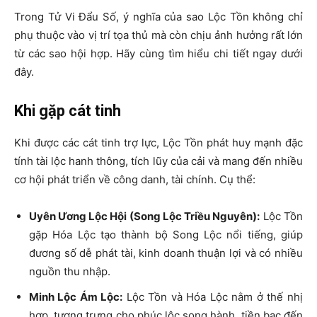
Trong Tử Vi Đẩu Số, ý nghĩa của sao Lộc Tồn không chỉ
phụ thuộc vào vị trí tọa thủ mà còn chịu ảnh hưởng rất lớn
từ các sao hội hợp. Hãy cùng tìm hiểu chi tiết ngay dưới
đây.
Khi gặp cát tinh
Khi được các cát tinh trợ lực, Lộc Tồn phát huy mạnh đặc
tính tài lộc hanh thông, tích lũy của cải và mang đến nhiều
cơ hội phát triển về công danh, tài chính. Cụ thể:
Uyên Ương Lộc Hội (Song Lộc Triều Nguyên):
Lộc Tồn
gặp Hóa Lộc tạo thành bộ Song Lộc nổi tiếng, giúp
đương số dễ phát tài, kinh doanh thuận lợi và có nhiều
nguồn thu nhập.
Minh Lộc Ám Lộc:
Lộc Tồn và Hóa Lộc nằm ở thế nhị
hợp, tượng trưng cho phúc lộc song hành, tiền bạc đến