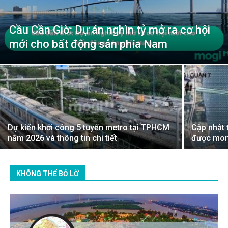
Cầu Cần Giờ: Dự án nghìn tỷ mở ra cơ hội
mới cho bất động sản phía Nam
Dự kiến khởi công 5 tuyến metro tại TPHCM
Cập nhật 
năm 2026 và thông tin chi tiết
được mon
KHÔNG THỂ BỎ LỠ