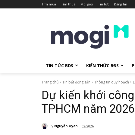
Tìm mua
Tìm thuê
Môi giới
Tin tức
Đăng tin
TIN TỨC BĐS
KIẾN THỨC BĐS
P
Trang chủ
Tin bất động sản
Thông tin quy hoạch
D
Dự kiến khởi công
TPHCM năm 2026 và
By
Nguyễn Uyên
02/2026