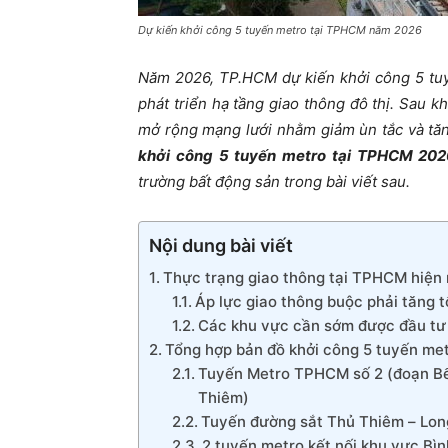
Dự kiến khởi công 5 tuyến metro tại TPHCM năm 2026
Năm 2026, TP.HCM dự kiến khởi công 5 tu
phát triển hạ tầng giao thông đô thị. Sau k
mở rộng mạng lưới nhằm giảm ùn tắc và tăng
khởi công 5 tuyến metro tại TPHCM 20
trường bất động sản trong bài viết sau.
Nội dung bài viết
Thực trạng giao thông tại TPHCM hiện
Áp lực giao thông buộc phải tăng t
Các khu vực cần sớm được đầu tư
Tổng hợp bản đồ khởi công 5 tuyến me
Tuyến Metro TPHCM số 2 (đoạn B
Thiêm)
Tuyến đường sắt Thủ Thiêm – Lo
2 tuyến metro kết nối khu vực Bì