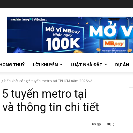
HONG THUỶ
LỜI KHUYÊN
LUẬT NHÀ ĐẤT
DỰ ÁN
ự kiến khởi công 5 tuyến metro tại TPHCM năm 2026 và...
 5 tuyến metro tại
 thông tin chi tiết
80
0