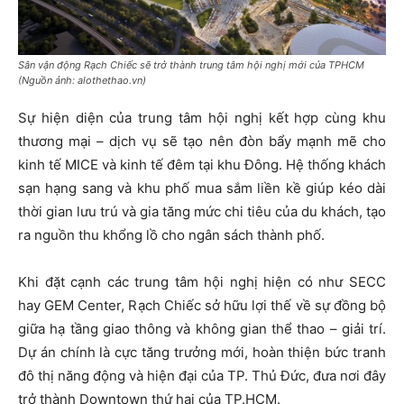
Sân vận động Rạch Chiếc sẽ trở thành trung tâm hội nghị mới của TPHCM
(Nguồn ảnh: alothethao.vn)
Sự hiện diện của trung tâm hội nghị kết hợp cùng khu
thương mại – dịch vụ sẽ tạo nên đòn bẩy mạnh mẽ cho
kinh tế MICE và kinh tế đêm tại khu Đông. Hệ thống khách
sạn hạng sang và khu phố mua sắm liền kề giúp kéo dài
thời gian lưu trú và gia tăng mức chi tiêu của du khách, tạo
ra nguồn thu khổng lồ cho ngân sách thành phố.
Khi đặt cạnh các trung tâm hội nghị hiện có như SECC
hay GEM Center, Rạch Chiếc sở hữu lợi thế về sự đồng bộ
giữa hạ tầng giao thông và không gian thể thao – giải trí.
Dự án chính là cực tăng trưởng mới, hoàn thiện bức tranh
đô thị năng động và hiện đại của TP. Thủ Đức, đưa nơi đây
trở thành Downtown thứ hai của TP.HCM.