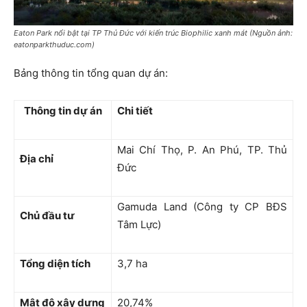
Eaton Park nổi bật tại TP Thủ Đức với kiến trúc Biophilic xanh mát (Nguồn ảnh:
eatonparkthuduc.com)
Bảng thông tin tổng quan dự án:
Thông tin dự án
Chi tiết
Mai Chí Thọ, P. An Phú, TP. Thủ
Địa chỉ
Đức
Gamuda Land (Công ty CP BĐS
Chủ đầu tư
Tâm Lực)
Tổng diện tích
3,7 ha
Mật độ xây dựng
20,74%