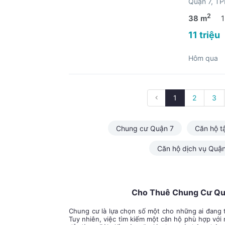
Quận 7, T
2
38 m
1
11 triệu
Hôm qua
1
2
3
Chung cư Quận 7
Căn hộ t
Căn hộ dịch vụ Quận
Cho Thuê Chung Cư Quậ
Chung cư là lựa chọn số một cho những ai đang t
Tuy nhiên, việc tìm kiếm một căn hộ phù hợp với n