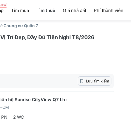
New
ập
Tìm mua
Tìm thuê
Giá nhà đất
Phí thành viên
uê Chung cư Quận 7
Vị Trí Đẹp, Đầy Đủ Tiện Nghi T8/2026
Lưu tìm kiếm
căn hộ Sunrise CityView Q7 Lh :
PHCM
 PN
2 WC