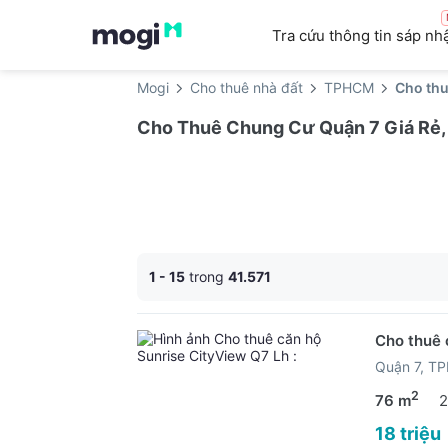
Tra cứu thông tin sáp nh
Mogi
Cho thuê nhà đất
TPHCM
Cho th
Cho Thuê Chung Cư Quận 7 Giá Rẻ, 
1 - 15
trong
41.571
Cho thuê 
Quận 7, T
2
76 m
2
18 triệu