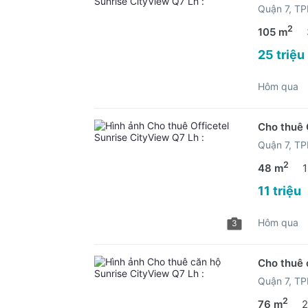
Quận 7, T
2
105 m
25 triệu
Hôm qua
Cho thuê 
Quận 7, T
2
48 m
1
11 triệu
Hôm qua
3
Cho thuê 
Quận 7, T
2
76 m
2