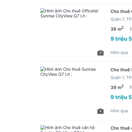
Cho thuê 
Quận 7, T
2
38 m
1
9 triệu 
Hôm qua
3
Cho thuê 
Quận 7, T
2
39 m
1
9 triệu 
Hôm qua
4
Cho thuê 