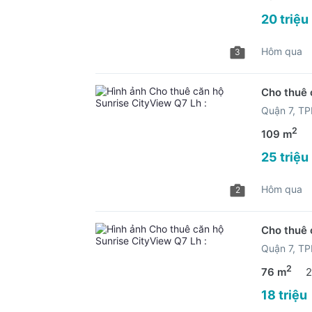
20 triệu
Hôm qua
3
Cho thuê 
Quận 7, T
2
109 m
25 triệu
Hôm qua
2
Cho thuê 
Quận 7, T
2
76 m
2
18 triệu