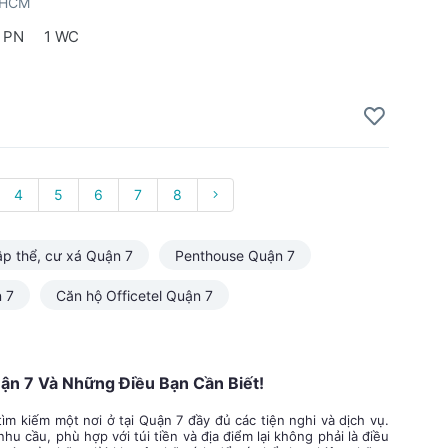
PHCM
 PN
1 WC
4
5
6
7
8
ập thể, cư xá Quận 7
Penthouse Quận 7
 7
Căn hộ Officetel Quận 7
n 7 Và Những Điều Bạn Cần Biết!
ìm kiếm một nơi ở tại Quận 7 đầy đủ các tiện nghi và dịch vụ.
hu cầu, phù hợp với túi tiền và địa điểm lại không phải là điều