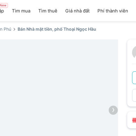
New
ập
Tìm mua
Tìm thuê
Giá nhà đất
Phí thành viên
n Phú
Bán Nhà mặt tiền, phố Thoại Ngọc Hầu
›