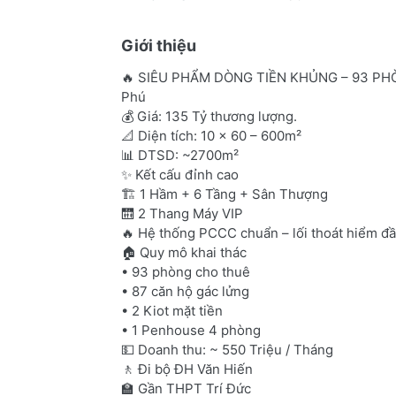
Giới thiệu
🔥 SIÊU PHẨM DÒNG TIỀN KHỦNG – 93 PHÒ
Phú
💰 Giá: 135 Tỷ thương lượng.
📐 Diện tích: 10 x 60 – 600m²
📊 DTSD: ~2700m²
✨ Kết cấu đỉnh cao
🏗 1 Hầm + 6 Tầng + Sân Thượng
🛗 2 Thang Máy VIP
🔥 Hệ thống PCCC chuẩn – lối thoát hiểm đ
🏠 Quy mô khai thác
• 93 phòng cho thuê
• 87 căn hộ gác lửng
• 2 Kiot mặt tiền
• 1 Penhouse 4 phòng
💵 Doanh thu: ~ 550 Triệu / Tháng
🚶 Đi bộ ĐH Văn Hiến
🏫 Gần THPT Trí Đức