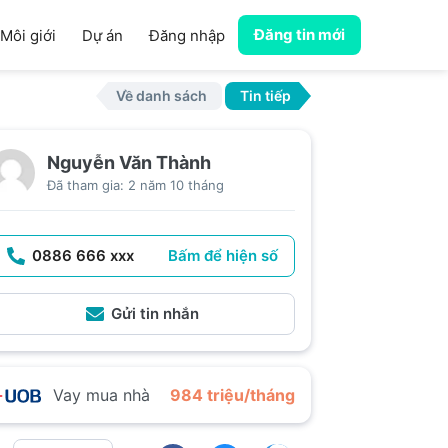
Đăng tin mới
Môi giới
Dự án
Đăng nhập
Về danh sách
Tin tiếp
Nguyễn Văn Thành
Đã tham gia: 2 năm 10 tháng
0886 666 xxx
Bấm để hiện số
Gửi tin nhắn
Vay mua nhà
984 triệu/tháng