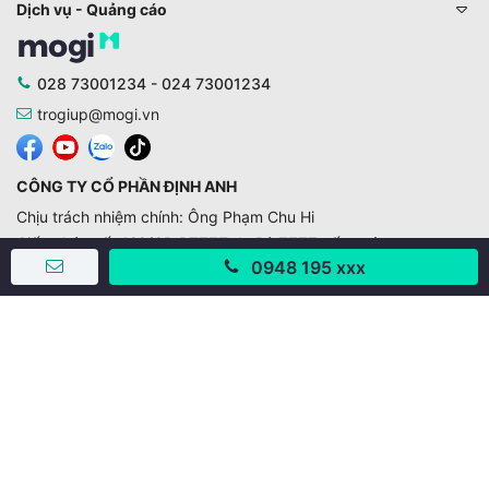
Dịch vụ - Quảng cáo
028 73001234 - 024 73001234
trogiup@mogi.vn
CÔNG TY CỔ PHẦN ĐỊNH ANH
Chịu trách nhiệm chính: Ông Phạm Chu Hi
Giấy phép số: 429/GP-BTTTT do Bộ TTTT cấp ngày
11/10/2019
0948 195 xxx
Trụ sở chính:
Số 28 - 30 Đường số 2, Khu phố Hưng Gia 5, Phường Tân
Hưng, Thành phố Hồ Chí Minh, Việt Nam
Văn phòng giao dịch:
67/3 Lý Long Tường, Khu phố Nam Quang 2, Phường Tân
Hưng, Thành phố Hồ Chí Minh
38 Cửa Đông, Phường Hoàn Kiếm, Thành phố Hà Nội