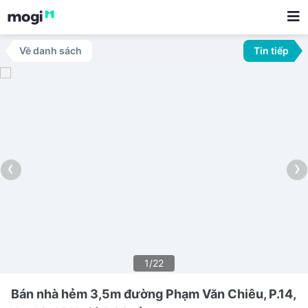
Về danh sách
Tin tiếp
‹
›
1/22
Bán nhà hẻm 3,5m đường Phạm Văn Chiêu, P.14,