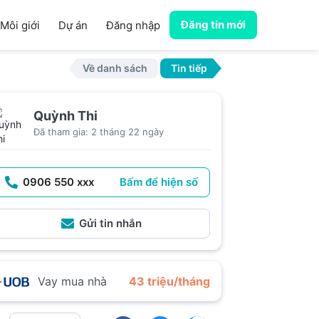
Đăng tin mới
Môi giới
Dự án
Đăng nhập
Về danh sách
Tin tiếp
Quỳnh Thi
Đã tham gia: 2 tháng 22 ngày
0906 550 xxx
Bấm để hiện số
Gửi tin nhắn
Vay mua nhà
43 triệu/tháng