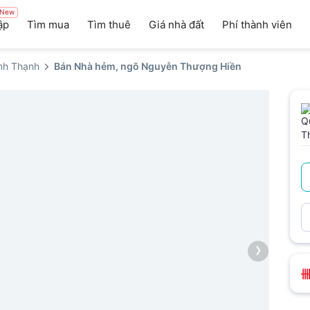
New
ập
Tìm mua
Tìm thuê
Giá nhà đất
Phí thành viên
nh Thạnh
Bán Nhà hẻm, ngõ Nguyễn Thượng Hiền
›