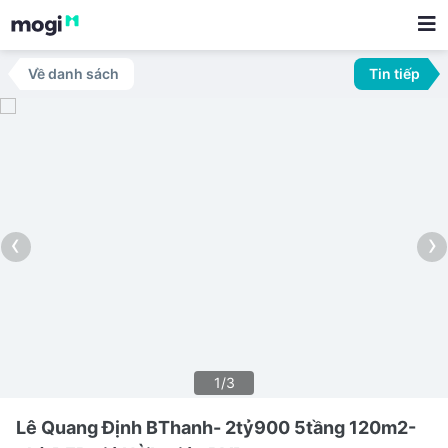
Về danh sách
Tin tiếp
‹
›
1/3
Lê Quang Định BThanh- 2tỷ900 5tầng 120m2-