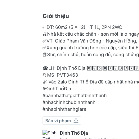
Giới thiệu
✅DT: 60m2 (5 x 12), 1T 1L, 2PN 2WC
🍒Nhà kết cấu chắc chắn - sơn mới là ở nga
✅VT: Giáp Phạm Văn Đồng - Nguyên Hồng, hx
✅Xung quanh trường học các cấp, siêu thị Ema
📕Shr, chính chủ, hoàn công đủ, công chứng
☎LH: Định Thổ Địa 0️⃣8️⃣5️⃣8️⃣7️⃣8️⃣3️⃣7️⃣7️⃣
📁MS: PVT3463
🌿 Vào Zalo Định Thổ Địa để cập nhật nhà mớ
#ĐịnhThổĐịa
#bannhathatgiathatbinhthanh
#nhachinhchubinhthanh
#nhabinhthanhgiare
Báo vi phạm
Định Thổ Địa