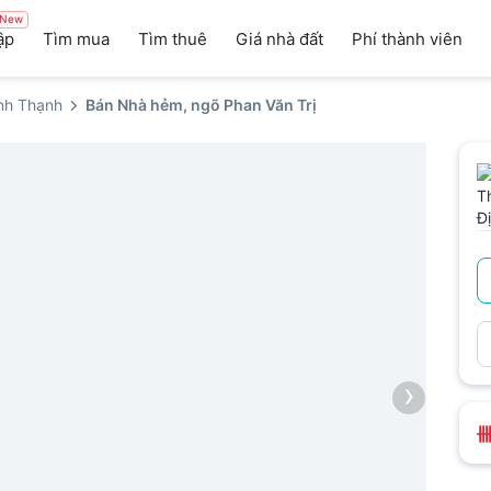
New
ập
Tìm mua
Tìm thuê
Giá nhà đất
Phí thành viên
nh Thạnh
Bán Nhà hẻm, ngõ Phan Văn Trị
›