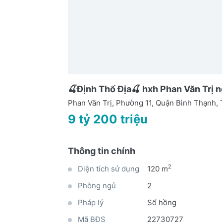
🍒Định Thổ Địa🍒 hxh Phan Văn Trị
Phan Văn Trị, Phường 11, Quận Bình Thạnh
9 tỷ 200 triệu
Thông tin chính
2
Diện tích sử dụng
120 m
Phòng ngủ
2
Pháp lý
Sổ hồng
Mã BĐS
22730727