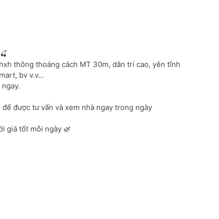
y🍒
h thông thoáng cách MT 30m, dân trí cao, yên tĩnh
rt, bv v.v...
 ngay.
8️⃣ để được tư vấn và xem nhà ngay trong ngày
i giá tốt mỗi ngày 🌿