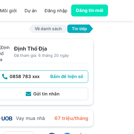
Đăng tin mới
Môi giới
Dự án
Đăng nhập
Về danh sách
Tin tiếp
Định Thổ Địa
Đã tham gia: 6 tháng 20 ngày
0858 783 xxx
Bấm để hiện số
Gửi tin nhắn
Vay mua nhà
67 triệu/tháng