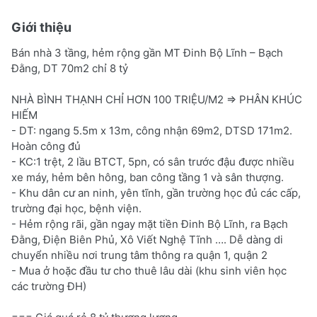
Giới thiệu
Bán nhà 3 tầng, hẻm rộng gần MT Đinh Bộ Lĩnh – Bạch
Đằng, DT 70m2 chỉ 8 tỷ
NHÀ BÌNH THẠNH CHỈ HƠN 100 TRIỆU/M2 => PHÂN KHÚC
HIẾM
- DT: ngang 5.5m x 13m, công nhận 69m2, DTSD 171m2.
Hoàn công đủ
- KC:1 trệt, 2 lầu BTCT, 5pn, có sân trước đậu được nhiều
xe máy, hẻm bên hông, ban công tầng 1 và sân thượng.
- Khu dân cư an ninh, yên tĩnh, gần trường học đủ các cấp,
trường đại học, bệnh viện.
- Hẻm rộng rãi, gần ngay mặt tiền Đinh Bộ Lĩnh, ra Bạch
Đằng, Điện Biên Phủ, Xô Viết Nghệ Tĩnh …. Dễ dàng di
chuyển nhiều nơi trung tâm thông ra quận 1, quận 2
- Mua ở hoặc đầu tư cho thuê lâu dài (khu sinh viên học
các trường ĐH)