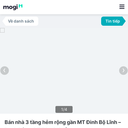
Về danh sách
Tin tiếp
‹
›
1/4
Bán nhà 3 tầng hẻm rộng gần MT Đinh Bộ Lĩnh –