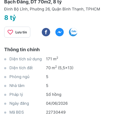
Bạch Đằng, DT 70m2, 8 tỷ
Đinh Bộ Lĩnh, Phường 26, Quận Bình Thạnh, TPHCM
8 tỷ
Lưu tin
Thông tin chính
2
Diện tích sử dụng
171 m
2
Diện tích đất
70 m
(5,5x13)
Phòng ngủ
5
Nhà tắm
5
Pháp lý
Sổ hồng
Ngày đăng
04/06/2026
Mã BĐS
22730449