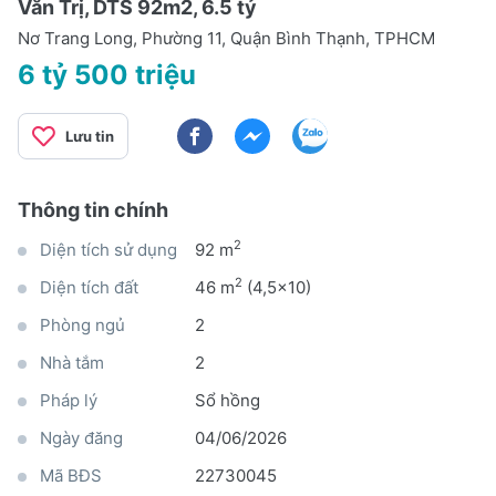
Văn Trị, DTS 92m2, 6.5 tỷ
Nơ Trang Long, Phường 11, Quận Bình Thạnh, TPHCM
6 tỷ 500 triệu
Lưu tin
Thông tin chính
2
Diện tích sử dụng
92 m
2
Diện tích đất
46 m
(4,5x10)
Phòng ngủ
2
Nhà tắm
2
Pháp lý
Sổ hồng
Ngày đăng
04/06/2026
Mã BĐS
22730045