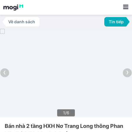
Về danh sách
Tin tiếp
‹
›
1/6
Bán nhà 2 tầng HXH Nơ Trang Long thông Phan