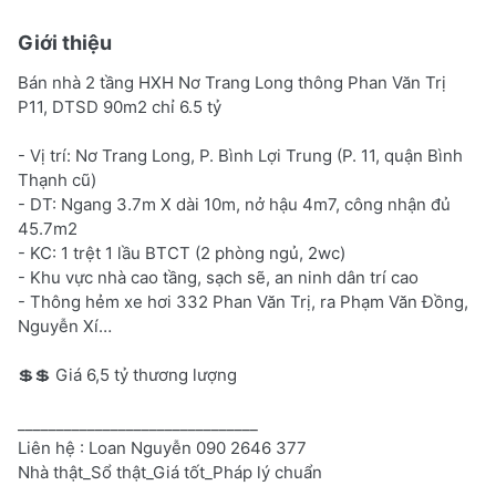
Giới thiệu
Bán nhà 2 tầng HXH Nơ Trang Long thông Phan Văn Trị
P11, DTSD 90m2 chỉ 6.5 tỷ
- Vị trí: Nơ Trang Long, P. Bình Lợi Trung (P. 11, quận Bình
Thạnh cũ)
- DT: Ngang 3.7m X dài 10m, nở hậu 4m7, công nhận đủ
45.7m2
- KC: 1 trệt 1 lầu BTCT (2 phòng ngủ, 2wc)
- Khu vực nhà cao tầng, sạch sẽ, an ninh dân trí cao
- Thông hẻm xe hơi 332 Phan Văn Trị, ra Phạm Văn Đồng,
Nguyễn Xí…
💲💲 Giá 6,5 tỷ thương lượng
_______________________________
Liên hệ : Loan Nguyễn 090 2646 377
Nhà thật_Sổ thật_Giá tốt_Pháp lý chuẩn