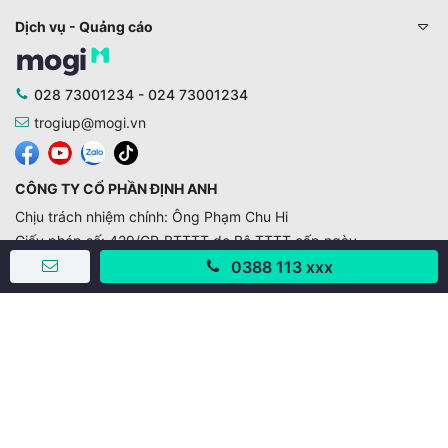
Dịch vụ - Quảng cáo
028 73001234 - 024 73001234
trogiup@mogi.vn
CÔNG TY CỔ PHẦN ĐỊNH ANH
Chịu trách nhiệm chính: Ông Phạm Chu Hi
Giấy phép số: 429/GP-BTTTT do Bộ TTTT cấp ngày
11/10/2019
0388 113 xxx
Trụ sở chính:
Số 28 - 30 Đường số 2, Khu phố Hưng Gia 5, Phường Tân
Hưng, Thành phố Hồ Chí Minh, Việt Nam
Văn phòng giao dịch:
67/3 Lý Long Tường, Khu phố Nam Quang 2, Phường Tân
Hưng, Thành phố Hồ Chí Minh
38 Cửa Đông, Phường Hoàn Kiếm, Thành phố Hà Nội