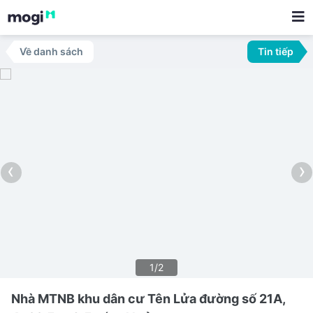
Về danh sách
Tin tiếp
‹
›
1/2
Nhà MTNB khu dân cư Tên Lửa đường số 21A,