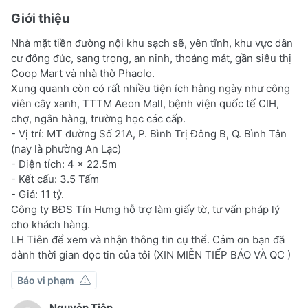
Giới thiệu
Nhà mặt tiền đường nội khu sạch sẽ, yên tĩnh, khu vực dân
cư đông đúc, sang trọng, an ninh, thoáng mát, gần siêu thị
Coop Mart và nhà thờ Phaolo.
Xung quanh còn có rất nhiều tiện ích hằng ngày như công
viên cây xanh, TTTM Aeon Mall, bệnh viện quốc tế CIH,
chợ, ngân hàng, trường học các cấp.
- Vị trí: MT đường Số 21A, P. Bình Trị Đông B, Q. Bình Tân
(nay là phường An Lạc)
- Diện tích: 4 x 22.5m
- Kết cấu: 3.5 Tấm
- Giá: 11 tỷ.
Công ty BĐS Tín Hưng hỗ trợ làm giấy tờ, tư vấn pháp lý
cho khách hàng.
LH Tiên để xem và nhận thông tin cụ thể. Cảm ơn bạn đã
dành thời gian đọc tin của tôi (XIN MIỄN TIẾP BÁO VÀ QC )
Báo vi phạm
Nguyễn Tiên