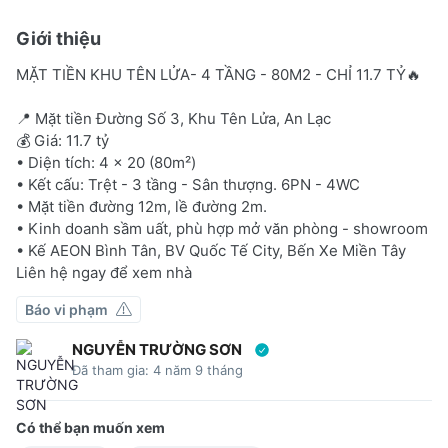
Giới thiệu
MẶT TIỀN KHU TÊN LỬA- 4 TẦNG - 80M2 - CHỈ 11.7 TỶ🔥
📍 Mặt tiền Đường Số 3, Khu Tên Lửa, An Lạc
💰 Giá: 11.7 tỷ
• Diện tích: 4 x 20 (80m²)
• Kết cấu: Trệt - 3 tầng - Sân thượng. 6PN - 4WC
• Mặt tiền đường 12m, lề đường 2m.
• Kinh doanh sầm uất, phù hợp mở văn phòng - showroom
• Kế AEON Bình Tân, BV Quốc Tế City, Bến Xe Miền Tây
Liên hệ ngay để xem nhà
Báo vi phạm
NGUYỄN TRƯỜNG SƠN
Đã tham gia: 4 năm 9 tháng
Có thể bạn muốn xem