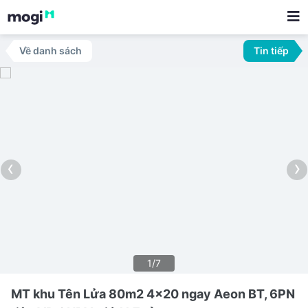
Về danh sách
Tin tiếp
‹
›
1/7
MT khu Tên Lửa 80m2 4x20 ngay Aeon BT, 6PN