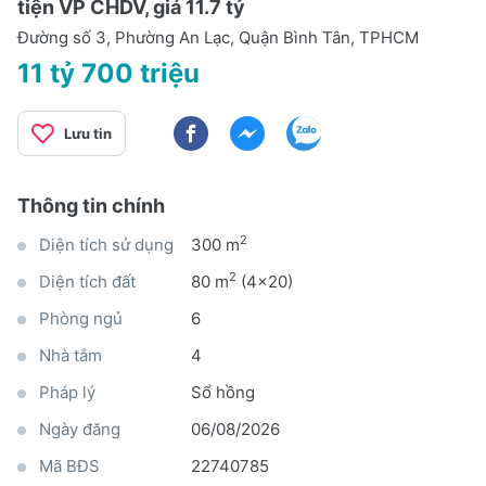
tiện VP CHDV, giá 11.7 tỷ
Đường số 3, Phường An Lạc, Quận Bình Tân, TPHCM
11 tỷ 700 triệu
Lưu tin
Thông tin chính
2
Diện tích sử dụng
300 m
2
Diện tích đất
80 m
(4x20)
Phòng ngủ
6
Nhà tắm
4
Pháp lý
Sổ hồng
Ngày đăng
06/08/2026
Mã BĐS
22740785