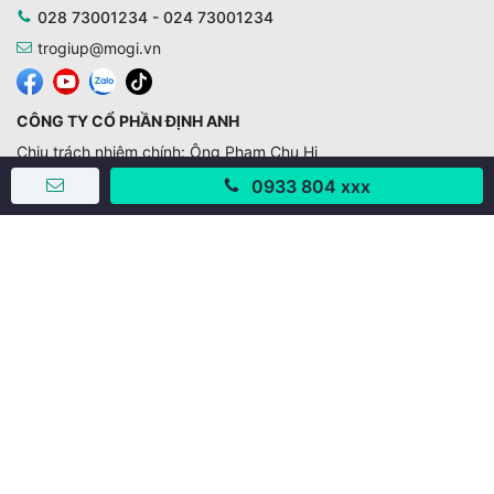
028 73001234 - 024 73001234
trogiup@mogi.vn
CÔNG TY CỔ PHẦN ĐỊNH ANH
Chịu trách nhiệm chính: Ông Phạm Chu Hi
Giấy phép số: 429/GP-BTTTT do Bộ TTTT cấp ngày
0933 804 xxx
11/10/2019
Trụ sở chính:
Số 28 - 30 Đường số 2, Khu phố Hưng Gia 5, Phường Tân
Hưng, Thành phố Hồ Chí Minh, Việt Nam
Văn phòng giao dịch:
67/3 Lý Long Tường, Khu phố Nam Quang 2, Phường Tân
Hưng, Thành phố Hồ Chí Minh
38 Cửa Đông, Phường Hoàn Kiếm, Thành phố Hà Nội