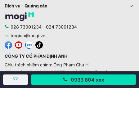
Dịch vụ - Quảng cáo
028 73001234 - 024 73001234
trogiup@mogi.vn
CÔNG TY CỔ PHẦN ĐỊNH ANH
Chịu trách nhiệm chính: Ông Phạm Chu Hi
Giấy phép số: 429/GP-BTTTT do Bộ TTTT cấp ngày
11/10/2019
0933 804 xxx
Trụ sở chính:
Số 28 - 30 Đường số 2, Khu phố Hưng Gia 5, Phường Tân
Hưng, Thành phố Hồ Chí Minh, Việt Nam
Văn phòng giao dịch:
67/3 Lý Long Tường, Khu phố Nam Quang 2, Phường Tân
Hưng, Thành phố Hồ Chí Minh
38 Cửa Đông, Phường Hoàn Kiếm, Thành phố Hà Nội