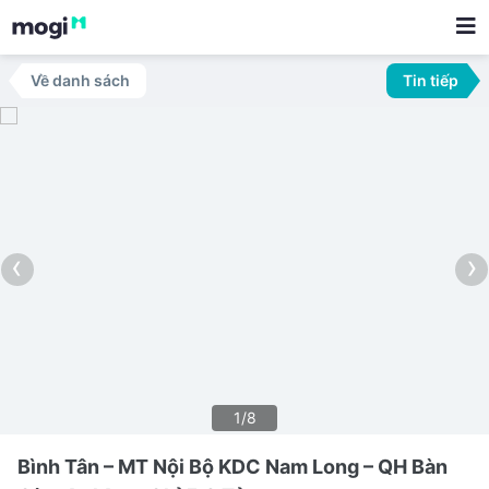
Về danh sách
Tin tiếp
‹
›
1/8
Bình Tân – MT Nội Bộ KDC Nam Long – QH Bàn