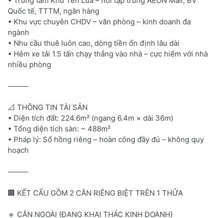
• Trung tâm Khu Tên Lửa – nơi tập trung AEON Mall, BV
Quốc tế, TTTM, ngân hàng
• Khu vực chuyên CHDV – văn phòng – kinh doanh đa
ngành
• Nhu cầu thuê luôn cao, dòng tiền ổn định lâu dài
• Hẻm xe tải 1.5 tấn chạy thẳng vào nhà – cực hiếm với nhà
nhiều phòng
⸻
📐 THÔNG TIN TÀI SẢN
• Diện tích đất: 224.6m² (ngang 6.4m × dài 36m)
• Tổng diện tích sàn: ~ 488m²
• Pháp lý: Sổ hồng riêng – hoàn công đầy đủ – không quy
hoạch
⸻
🏢 KẾT CẤU GỒM 2 CĂN RIÊNG BIỆT TRÊN 1 THỬA
🔹 CĂN NGOÀI (ĐANG KHAI THÁC KINH DOANH)