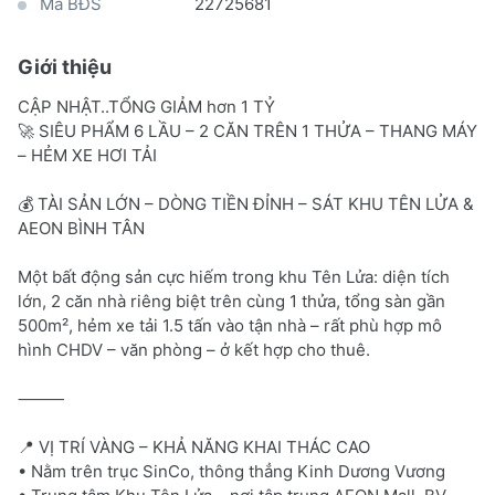
Mã BĐS
22725681
Giới thiệu
CẬP NHẬT..TỔNG GIẢM hơn 1 TỶ
🚀 SIÊU PHẨM 6 LẦU – 2 CĂN TRÊN 1 THỬA – THANG MÁY
– HẺM XE HƠI TẢI
💰 TÀI SẢN LỚN – DÒNG TIỀN ĐỈNH – SÁT KHU TÊN LỬA &
AEON BÌNH TÂN
Một bất động sản cực hiếm trong khu Tên Lửa: diện tích
lớn, 2 căn nhà riêng biệt trên cùng 1 thửa, tổng sàn gần
500m², hẻm xe tải 1.5 tấn vào tận nhà – rất phù hợp mô
hình CHDV – văn phòng – ở kết hợp cho thuê.
⸻
📍 VỊ TRÍ VÀNG – KHẢ NĂNG KHAI THÁC CAO
• Nằm trên trục SinCo, thông thẳng Kinh Dương Vương