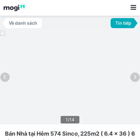
Về danh sách
Tin tiếp
‹
›
1/14
Bán Nhà tại Hẻm 574 Sinco, 225m2 ( 6.4 x 36 ) 6