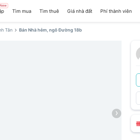
New
ập
Tìm mua
Tìm thuê
Giá nhà đất
Phí thành viên
nh Tân
Bán Nhà hẻm, ngõ Đường 18b
›