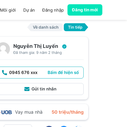
Đăng tin mới
Môi giới
Dự án
Đăng nhập
Về danh sách
Tin tiếp
Nguyễn Thị Luyến
Đã tham gia: 9 năm 2 tháng
0945 676 xxx
Bấm để hiện số
Gửi tin nhắn
Vay mua nhà
50 triệu/tháng