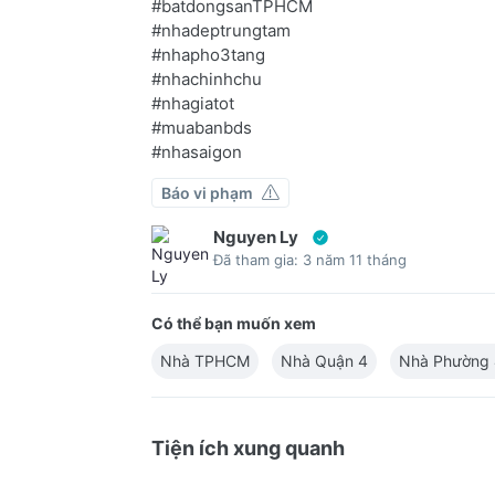
#batdongsanTPHCM
#nhadeptrungtam
#nhapho3tang
#nhachinhchu
#nhagiatot
#muabanbds
#nhasaigon
Báo vi phạm
Nguyen Ly
Đã tham gia: 3 năm 11 tháng
Có thể bạn muốn xem
Nhà TPHCM
Nhà Quận 4
Nhà Phường
Tiện ích xung quanh