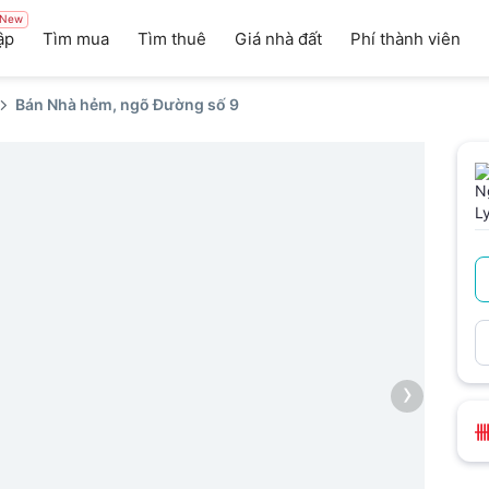
New
ập
Tìm mua
Tìm thuê
Giá nhà đất
Phí thành viên
Bán Nhà hẻm, ngõ Đường số 9
›