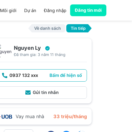
Đăng tin mới
Môi giới
Dự án
Đăng nhập
Về danh sách
Tin tiếp
Nguyen Ly
Đã tham gia: 3 năm 11 tháng
0937 132 xxx
Bấm để hiện số
Gửi tin nhắn
Vay mua nhà
33 triệu/tháng