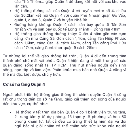
cầu Thủ Thiêm... giúp Quận 4 dễ dàng kết nối với các khu vực
lân cận.
Hệ thống đường sắt của Quận 4 có tuyến metro số 4: chiều
dài 36,2km kết nối Quận 4 với quận Phú Nhuận quận Gò Vấp,
quận 1, quận 3, Quận 7 và huyện Nhà Bè
Đường hàng không: Quận 4 cách sân bay quốc tế Tân Sơn
Nhất 9km và sân bay quốc tế Long Thành – Đồng Nai 41km
Hệ thống giao thông đường thủy: Quận 4 nằm gần các cụm
cảng lớn như Cảng Sài Gòn cách 1,4km, cảng Tân Hiệp Phước
cách 1,6km, cảng Cát Lái cách 14km, cảng Tân cảng Phú Hữu
cách 17km, cảng Container quận 9 cách 25km.
Tư những lợi thế về giao thông kể trên, Quận 4 đi đến trung tâm
thành phố chủ mất vài phút. Quận 4 hiện đang là một trong số các
quận đáng sống nhất tại TP HCM. Thu hút nhiều người đến sinh
sống, học tập và làm việc. Phân khúc mua bán nhà Quận 4 cũng vì
thế mà đặc biệt được chú ý hơn.
Cơ sở hạ tầng Quận 4
Ngoài phát triển hệ thống giao thông thì chính quyền Quận 4 cũng
rất chú trọng đến cơ sở hạ tầng, giúp cải thiện đời sống của người
dân khu vực, cụ thể như:
Hệ thống y tế: trên địa bàn Quận 4 có 1 bệnh viện trung tâm,
2 trung tâm y tế dự phòng, 13 trạm y tế phường và hơn 60
phòng khám tư. Tất cả đều có trang thiết bị hiện đại và đội
ngũ bác sĩ giỏi nhằm có thể chăm sóc sức khỏe của người