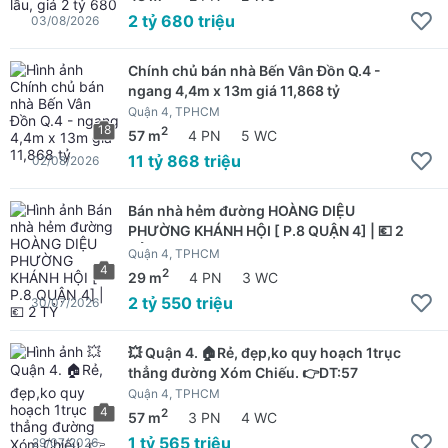
2 tỷ 680 triệu
03/08/2026
Chính chủ bán nhà Bến Vân Đồn Q.4 -
ngang 4,4m x 13m giá 11,868 tỷ
Quận 4, TPHCM
18
2
57 m
4 PN
5 WC
11 tỷ 868 triệu
02/08/2026
Bán nhà hẻm đường HOÀNG DIỆU
PHƯỜNG KHÁNH HỘI [ P.8 QUẬN 4] | 💶 2
TỶ
Quận 4, TPHCM
4
2
29 m
4 PN
3 WC
2 tỷ 550 triệu
30/07/2026
💥 Quận 4. 🏠Rẻ, đẹp,ko quy hoạch 1trục
thẳng đường Xóm Chiếu. 👉DT:57
Quận 4, TPHCM
4
2
57 m
3 PN
4 WC
1 tỷ 565 triệu
29/07/2026