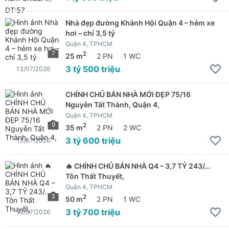
Nhà đẹp đường Khánh Hội Quận 4 – hẻm xe
hơi – chỉ 3,5 tỷ
Quận 4, TPHCM
7
2
25 m
2 PN
1 WC
3 tỷ 500 triệu
13/07/2026
CHÍNH CHỦ BÁN NHÀ MỚI ĐẸP 75/16
Nguyễn Tất Thành, Quận 4,
Quận 4, TPHCM
9
2
35 m
2 PN
2 WC
3 tỷ 600 triệu
13/07/2026
🔥 CHÍNH CHỦ BÁN NHÀ Q4 – 3,7 TỶ 243/...
Tôn Thất Thuyết,
Quận 4, TPHCM
3
2
50 m
2 PN
1 WC
3 tỷ 700 triệu
13/07/2026