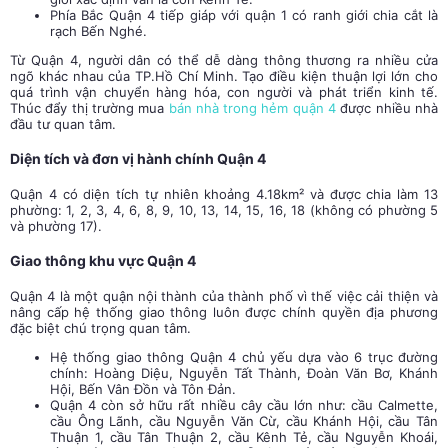
Phía Bắc Quận 4 tiếp giáp với quận 1 có ranh giới chia cắt là
rạch Bến Nghé.
Từ Quận 4, người dân có thể dễ dàng thông thương ra nhiều cửa
ngõ khác nhau của TP.Hồ Chí Minh. Tạo điều kiện thuận lợi lớn cho
quá trình vận chuyển hàng hóa, con người và phát triển kinh tế.
Thúc đẩy thị trường mua
bán nhà trong hẻm quận 4
được nhiều nhà
đầu tư quan tâm.
Diện tích và đơn vị hành chính Quận 4
Quận 4 có diện tích tự nhiên khoảng 4.18km² và được chia làm 13
phường: 1, 2, 3, 4, 6, 8, 9, 10, 13, 14, 15, 16, 18 (không có phường 5
và phường 17).
Giao thông khu vực Quận 4
Quận 4 là một quận nội thành của thành phố vì thế việc cải thiện và
nâng cấp hệ thống giao thông luôn được chính quyền địa phương
đặc biệt chú trọng quan tâm.
Hệ thống giao thông Quận 4 chủ yếu dựa vào 6 trục đường
chính: Hoàng Diệu, Nguyễn Tất Thành, Đoàn Văn Bơ, Khánh
Hội, Bến Vân Đồn và Tôn Đản.
Quận 4 còn sở hữu rất nhiều cây cầu lớn như: cầu Calmette,
cầu Ông Lãnh, cầu Nguyễn Văn Cừ, cầu Khánh Hội, cầu Tân
Thuận 1, cầu Tân Thuận 2, cầu Kênh Tẻ, cầu Nguyễn Khoái,