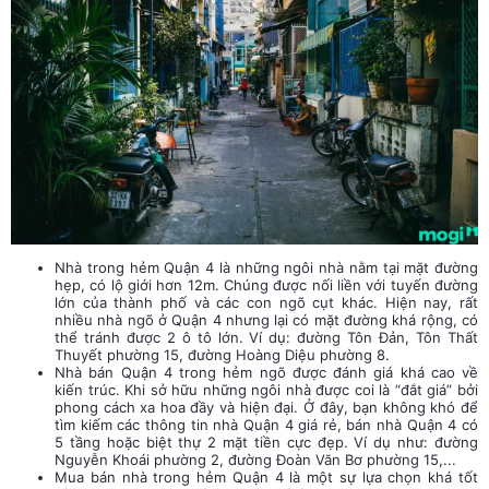
Nhà trong hẻm Quận 4 là những ngôi nhà nằm tại mặt đường
hẹp, có lộ giới hơn 12m. Chúng được nối liền với tuyến đường
lớn của thành phố và các con ngõ cụt khác. Hiện nay, rất
nhiều nhà ngõ ở Quận 4 nhưng lại có mặt đường khá rộng, có
thể tránh được 2 ô tô lớn. Ví dụ: đường Tôn Đản, Tôn Thất
Thuyết phường 15, đường Hoàng Diệu phường 8.
Nhà bán Quận 4 trong hẻm ngõ được đánh giá khá cao về
kiến trúc. Khi sở hữu những ngôi nhà được coi là “đắt giá” bởi
phong cách xa hoa đầy và hiện đại. Ở đây, bạn không khó để
tìm kiếm các thông tin nhà Quận 4 giá rẻ, bán nhà Quận 4 có
5 tầng hoặc biệt thự 2 mặt tiền cực đẹp. Ví dụ như: đường
Nguyễn Khoái phường 2, đường Đoàn Văn Bơ phường 15,...
Mua bán nhà trong hẻm Quận 4 là một sự lựa chọn khá tốt