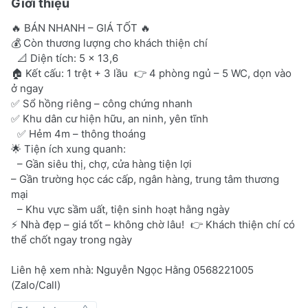
Giới thiệu
🔥 BÁN NHANH – GIÁ TỐT 🔥
💰 Còn thương lượng cho khách thiện chí
📐 Diện tích: 5 x 13,6
🏠 Kết cấu: 1 trệt + 3 lầu 👉 4 phòng ngủ – 5 WC, dọn vào
ở ngay
✅ Sổ hồng riêng – công chứng nhanh
✅ Khu dân cư hiện hữu, an ninh, yên tĩnh
✅ Hẻm 4m – thông thoáng
🌟 Tiện ích xung quanh:
– Gần siêu thị, chợ, cửa hàng tiện lợi
– Gần trường học các cấp, ngân hàng, trung tâm thương
mại
– Khu vực sầm uất, tiện sinh hoạt hằng ngày
⚡ Nhà đẹp – giá tốt – không chờ lâu! 👉 Khách thiện chí có
thể chốt ngay trong ngày
Liên hệ xem nhà: Nguyễn Ngọc Hằng 0568221005
(Zalo/Call)