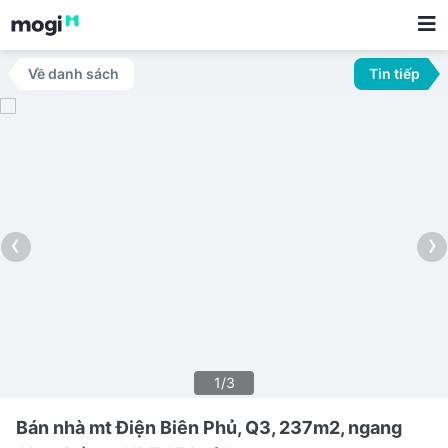
Về danh sách
Tin tiếp
‹
›
1/3
Bán nhà mt Điện Biên Phủ, Q3, 237m2, ngang