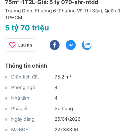
75m²-1T2L-Giá: 5 tỷ 070-shr-ntdd
Trương Định, Phường 6 (Phường Võ Thị Sáu), Quận 3,
TPHCM
5 tỷ 70 triệu
Lưu tin
Thông tin chính
2
Diện tích đất
75,2 m
Phòng ngủ
4
Nhà tắm
4
Pháp lý
Sổ hồng
Ngày đăng
25/04/2026
Mã BĐS
22733306