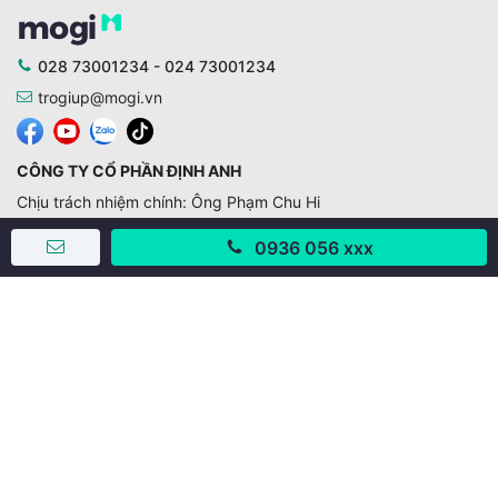
028 73001234 - 024 73001234
trogiup@mogi.vn
CÔNG TY CỔ PHẦN ĐỊNH ANH
Chịu trách nhiệm chính: Ông Phạm Chu Hi
Giấy phép số: 429/GP-BTTTT do Bộ TTTT cấp ngày
0936 056 xxx
11/10/2019
Trụ sở chính:
Số 28 - 30 Đường số 2, Khu phố Hưng Gia 5, Phường Tân
Hưng, Thành phố Hồ Chí Minh, Việt Nam
Văn phòng giao dịch:
67/3 Lý Long Tường, Khu phố Nam Quang 2, Phường Tân
Hưng, Thành phố Hồ Chí Minh
38 Cửa Đông, Phường Hoàn Kiếm, Thành phố Hà Nội