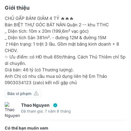
Giới thiệu
CHỦ GẤP BÁN! GIẢM 4 TỶ 🔥🔥🔥
Bán BIỆT THỰ GÓC BÁT NÀN Quận 2 -- khu TTHC
_ ​Diện tích: 10m x 20m (199,6m² vạc góc)
_ Diện tích Sàn 381m². - đường 12M & đường 15M
🚩​Hiện trạng: 1 trệt 3 lầu. Gồm mặt bằng kinh doanh + 8
CHDV.
✨ ​Ưu điểm: có HĐ thuê 65tr/tháng. Cách Thủ Thiêm chỉ 5p
di chuyển.
​Giá bán: 46 tỷ (có Thương lượng).
Anh Chị có nhu cầu mua sử dụng liên hệ Em Thảo
0903034123 (zalo) kết nối gặp chủ
Báo vi phạm
Thao Nguyen
Đã tham gia: 7 năm 8 tháng
Có thể bạn muốn xem