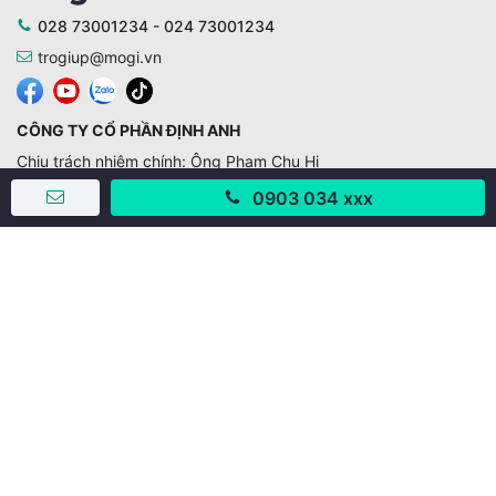
028 73001234 - 024 73001234
trogiup@mogi.vn
CÔNG TY CỔ PHẦN ĐỊNH ANH
Chịu trách nhiệm chính: Ông Phạm Chu Hi
Giấy phép số: 429/GP-BTTTT do Bộ TTTT cấp ngày
0903 034 xxx
11/10/2019
Trụ sở chính:
Số 28 - 30 Đường số 2, Khu phố Hưng Gia 5, Phường Tân
Hưng, Thành phố Hồ Chí Minh, Việt Nam
Văn phòng giao dịch:
67/3 Lý Long Tường, Khu phố Nam Quang 2, Phường Tân
Hưng, Thành phố Hồ Chí Minh
38 Cửa Đông, Phường Hoàn Kiếm, Thành phố Hà Nội