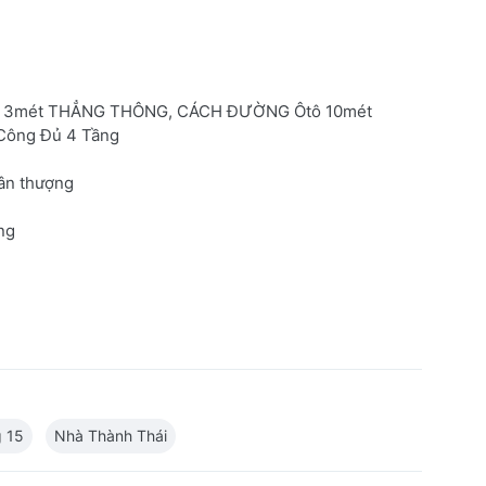
 3mét THẲNG THÔNG, CÁCH ĐƯỜNG Ôtô 10mét
 Công Đủ 4 Tầng
sân thượng
ng
 15
Nhà Thành Thái