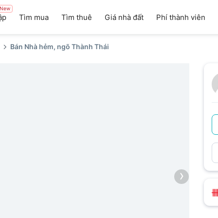
New
ập
Tìm mua
Tìm thuê
Giá nhà đất
Phí thành viên
Bán Nhà hẻm, ngõ Thành Thái
›