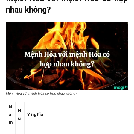
nhau không?
Mệnh Hỏa với mệnh Hỏa có hợp nhau không?
N
N
a
Ý nghĩa
ữ
m