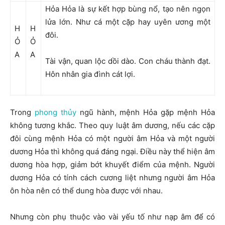
Hỏa Hỏa là sự kết hợp bùng nổ, tạo nên ngọn
lửa lớn. Như cá một cặp hay uyên ương một
H
H
đôi.
Ỏ
Ỏ
A
A
Tài vận, quan lộc dồi dào. Con cháu thành đạt.
Hôn nhân gia đình cát lợi.
Trong
phong thủy
ngũ hành, mệnh Hỏa gặp mệnh Hỏa
không tương khắc. Theo quy luật âm dương, nếu các cặp
đôi cùng mệnh Hỏa có một người âm Hỏa và một người
dương Hỏa thì không quá đáng ngại. Điều này thể hiện âm
dương hòa hợp, giảm bớt khuyết điểm của mệnh. Người
dương Hỏa có tính cách cương liệt nhưng người âm Hỏa
ôn hòa nên có thể dung hòa được với nhau.
Nhưng còn phụ thuộc vào vài yếu tố như nạp âm để có