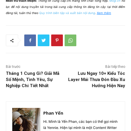
Miễn trừ trách nhiệm:
Thông tin cung cấp chỉ mang tính chất tổng hợp.
Mogi.vn
nỗ
lực để nội dung truyền tải trong bài cung cấp thông tin đáng tin cậy tại thời điểm
đăng tải, tuân thủ theo
Quy trình biên tập và xuất bản nội dung
.
Xem thêm
Bài trước
Bài tiếp theo
Tháng 1 Cung Gì? Giải Mã
Lưu Ngay 10+ Kiểu Tóc
Số Mệnh, Tình Yêu, Sự
Layer Mái Thưa Đón Đầu Xu
Nghiệp Chi Tiết Nhất
Hướng Hiện Nay
Phan Yến
Hi. Mình là Yến Phan, các bạn có thể gọi mình
là Yennie. Hiện tại mình là một Content Writer