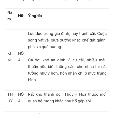
Na
Nữ
Ý nghĩa
m
Lục đục trong gia đình, hay tranh cãi. Cuộc
sống vất vả, giữa đường khắc chế đứt gánh,
phải xa quê hương.
KI
HỎ
M
A
Cả đời khó an định vì cự cãi, nhiều mâu
thuẫn nếu biết thông cảm cho nhau thì cát
tường như ý hơn, hôn nhân chỉ ở mức trung
bình.
TH
HỎ
Rất khó thành đôi, Thủy – Hỏa thuộc mối
ỦY
A
quan hệ tương khắc như hổ gặp sói.