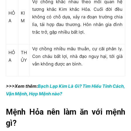
Vợ chồng khắc nhau theo mối quan hệ
tương khắc Kim khắc Hỏa. Cuối đời đều
HỎ
KI
không có chỗ dựa, xảy ra đoạn trường chia
A
M
lìa, tái hợp đau thương. Hôn nhân gia đình
trắc trở, gặp nhiều bất lợi.
Vợ chồng nhiều mâu thuẫn, cự cãi phân ly.
HỎ
TH
Con cháu bất lợi, nhà đạo nguy hại, tới già
A
ỦY
vẫn không được an bình.
>>>Xem thêm:
Bạch Lạp Kim Là Gì? Tìm Hiểu Tính Cách,
Vận Mệnh, Hợp Mệnh nào?
Mệnh Hỏa nên làm ăn với mệnh
gì?