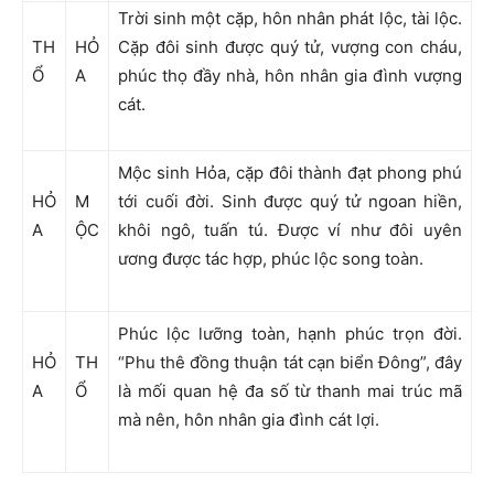
Trời sinh một cặp, hôn nhân phát lộc, tài lộc.
TH
HỎ
Cặp đôi sinh được quý tử, vượng con cháu,
Ổ
A
phúc thọ đầy nhà, hôn nhân gia đình vượng
cát.
Mộc sinh Hỏa, cặp đôi thành đạt phong phú
HỎ
M
tới cuối đời. Sinh được quý tử ngoan hiền,
A
ỘC
khôi ngô, tuấn tú. Được ví như đôi uyên
ương được tác hợp, phúc lộc song toàn.
Phúc lộc lưỡng toàn, hạnh phúc trọn đời.
HỎ
TH
“Phu thê đồng thuận tát cạn biển Đông”, đây
A
Ổ
là mối quan hệ đa số từ thanh mai trúc mã
mà nên, hôn nhân gia đình cát lợi.