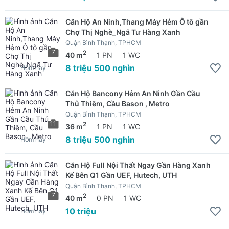
Căn Hộ An Ninh,Thang Máy Hẻm Ô tô gần
Chợ Thị Nghè_Ngã Tư Hàng Xanh
Quận Bình Thạnh, TPHCM
7
2
40 m
1 PN
1 WC
8 triệu 500 nghìn
Hôm nay
Căn Hộ Bancony Hẻm An Ninh Gần Cầu
Thủ Thiêm, Cầu Bason , Metro
Quận Bình Thạnh, TPHCM
11
2
36 m
1 PN
1 WC
8 triệu 500 nghìn
Hôm nay
Căn Hộ Full Nội Thất Ngay Gần Hàng Xanh
Kế Bên Q1 Gần UEF, Hutech, UTH
Quận Bình Thạnh, TPHCM
7
2
40 m
0 PN
1 WC
10 triệu
Hôm nay