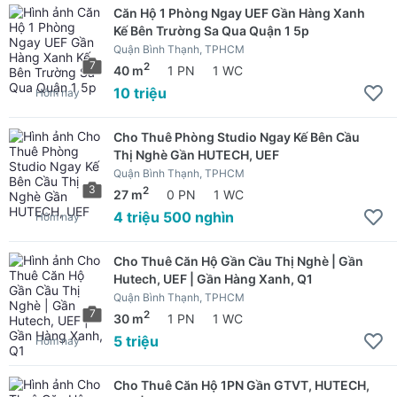
Căn Hộ 1 Phòng Ngay UEF Gần Hàng Xanh
Kế Bên Trường Sa Qua Quận 1 5p
Quận Bình Thạnh, TPHCM
7
2
40 m
1 PN
1 WC
10 triệu
Hôm nay
Cho Thuê Phòng Studio Ngay Kế Bên Cầu
Thị Nghè Gần HUTECH, UEF
Quận Bình Thạnh, TPHCM
3
2
27 m
0 PN
1 WC
4 triệu 500 nghìn
Hôm nay
Cho Thuê Căn Hộ Gần Cầu Thị Nghè | Gần
Hutech, UEF | Gần Hàng Xanh, Q1
Quận Bình Thạnh, TPHCM
7
2
30 m
1 PN
1 WC
5 triệu
Hôm nay
Cho Thuê Căn Hộ 1PN Gần GTVT, HUTECH,