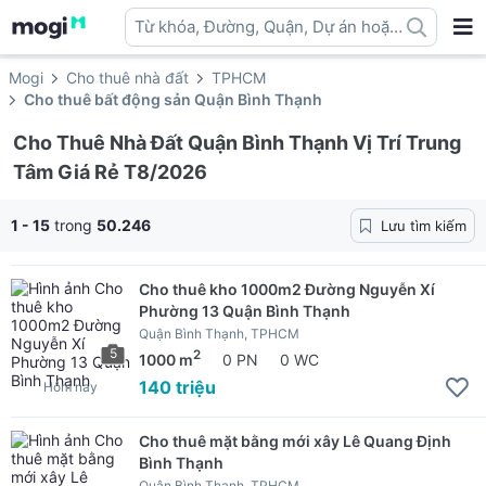
Từ khóa, Đường, Quận, Dự án hoặc
địa danh ...
Mogi
Cho thuê nhà đất
TPHCM
Cho thuê bất động sản Quận Bình Thạnh
Cho Thuê Nhà Đất Quận Bình Thạnh Vị Trí Trung
Tâm Giá Rẻ T8/2026
1 - 15
trong
50.246
Lưu tìm kiếm
Cho thuê kho 1000m2 Đường Nguyễn Xí
Phường 13 Quận Bình Thạnh
Quận Bình Thạnh, TPHCM
5
2
1000 m
0 PN
0 WC
140 triệu
Hôm nay
Cho thuê mặt bằng mới xây Lê Quang Định
Bình Thạnh
Quận Bình Thạnh, TPHCM