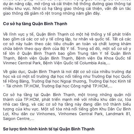
dự án nâng cấp, mở rộng và cải thiện hệ thống đường giao thông tại
nhiều khu vực. Nhờ có hạ tầng giao thông cải thiện, vấn đề ùn tắc
giao thông đã giảm rõ rệt trong những năm gần đây.
Cơ sở hạ tầng Quận Bình Thạnh
Về lĩnh vực y tế, Quận Bình Thạnh có một hệ thống y tế phát triển
bao gồm cả các cơ sở y tế công lập, tư nhân và quốc tế. Tất cả các
cơ sở này tuân theo các tiêu chuẩn an toàn và chất lượng khám
chữa bệnh theo quy định của Bộ Y tế. Trong số đó, một số cơ sở y
tế lớn ở Quận Bình Thạnh bao gồm Trung tâm Y tế Quận Bình
Thạnh, Bệnh viện Quận Bình Thạnh, Bệnh viện Đa Khoa Quốc tế
Vinmec Central Park, Bệnh Viện Quốc tế Columbia Asia,...
Về giáo dục, Quận Bình Thạnh là nơi đặt cơ sở của nhiều trường đại
học và có một số trường đại học nổi tiếng như Trường Đại học Quốc
tế Hồng Bàng, Trường Đại học Ngoại thương, Trường Đại học Kinh tế
- Tài chính TP.HCM, Trường Đại học Công nghệ TP.HCM,...
Cơ sở hạ tầng tại Quận Bình Thạnh, một trong những quận nội
thành của TP.HCM, phát triển mạnh mẽ với nhiều khu dân cư, tòa
nhà cao tầng, và các cơ sở hạ tầng này đang dần trở thành biểu
tượng của khu vực. Một số tòa nhà nổi tiếng gồm Khu Dân Cư Bình
Lợi, Khu dân cư Vinhomes, Vinhomes Central Park, Landmark 81,
Saigon Centre,...
Sơ lược tình hình kinh tế tại Quận Bình Thạnh