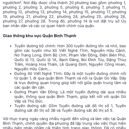
người/km². Nơi đây được chia thành 20 phường bao gồm: phường 1,
phường 2, phường 3, phường 5, phường 6, phường 7, phường 11,
phường 12, phường 13, phường 14, phường 15, phường 17, phường
19, phường 21, phường 22, phường 24, phường 25, phường 26,
phường 27, phường 28. Trong đó, phường 14 là nơi đặt trụ sở Ủy
ban nhân dân và các cơ quan hành chính của quận.
Giao thông khu vực Quận Bình Thạnh
Tuyến đường bộ chính: Hơn 300 tuyến đường lớn và nhỏ, bao
gồm các tuyến như Xô Viết Nghệ Tĩnh, Nguyễn Hữu Cảnh,
Nơ Trang Long, Đinh Bộ Lĩnh, Phạm Văn Đồng, Điện Biên Phủ,
Quốc lộ 13, Quốc lộ 1A, Bạch Đằng, Bùi Đình Túy, Đặng Thùy
Trâm, Hoàng Hoa Thám, Lê Quang Định, Nguyễn Công Hoan,
Nguyễn Hữu Cảnh,...
Đường Xô Viết Nghệ Tĩnh: Đây là một tuyến đường chính nối
từ quận 1, đi qua quận Bình Thạnh và nối ra Quận Gò Vấp. Đây
là trục đường quan trọng giúp kết nối giữa quận trung tâm và
các quận lân cận.
Đường Phạm Văn Đồng: Là một tuyến đường dài qua nhiều
quận, thông qua quận Bình Thạnh, giúp kết nối với quận Gò
Vấp và Thủ Đức.
Tuyến đường sắt: Gồm Tuyến đường sắt đô thị số 1, Tuyến
đường sắt đô thị số 3B và Tuyến đường sắt đô thị số 5.
Với thực trạng ngày càng nhiều người đến sống và làm việc tại Quận
Bình Thạnh, chính quyền địa phương đã tập trung vào việc thực hiện
nhiều biện pháp nhằm cải thiện tình trạng giao thông. Đã có nhiều