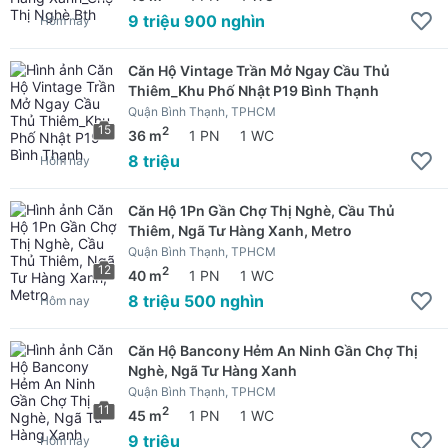
9 triệu 900 nghìn
Hôm nay
Căn Hộ Vintage Trần Mở Ngay Cầu Thủ
Thiêm_Khu Phố Nhật P19 Bình Thạnh
Quận Bình Thạnh, TPHCM
15
2
36 m
1 PN
1 WC
8 triệu
Hôm nay
Căn Hộ 1Pn Gần Chợ Thị Nghè, Cầu Thủ
Thiêm, Ngã Tư Hàng Xanh, Metro
Quận Bình Thạnh, TPHCM
12
2
40 m
1 PN
1 WC
8 triệu 500 nghìn
Hôm nay
Căn Hộ Bancony Hẻm An Ninh Gần Chợ Thị
Nghè, Ngã Tư Hàng Xanh
Quận Bình Thạnh, TPHCM
11
2
45 m
1 PN
1 WC
9 triệu
Hôm nay