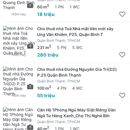
3
2
60 m
1 PN
1 WC
18 triệu
Hôm nay
Cho thuê nhà Toà Nhà mặt tiền mới xây
Ung Văn Khiêm, P25, Quận Bình T
Quận Bình Thạnh, TPHCM
6
2
231 m
5 PN
5 WC
280 triệu
Hôm nay
Cho thuê nhà Đường Nguyễn Gia Trí(D2)
P.25 Quận Bình Thạnh
Quận Bình Thạnh, TPHCM
3
2
100 m
4 PN
4 WC
55 triệu
Hôm nay
Căn Hộ 1Phòng Ngủ Máy Giặt Riêng Gần
Ngã Tư Hàng Xanh_Chợ Thị Nghè Bth
Quận Bình Thạnh, TPHCM
6
2
40 m
1 PN
1 WC