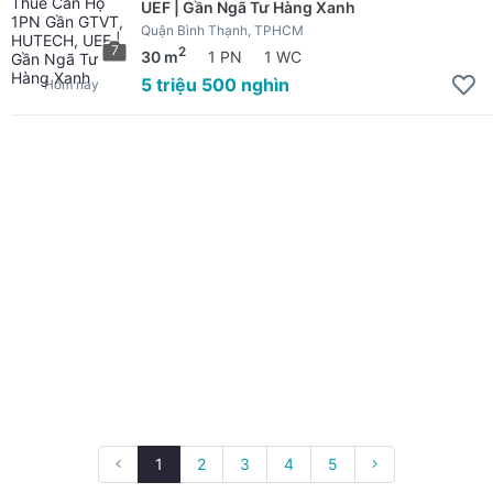
UEF | Gần Ngã Tư Hàng Xanh
Quận Bình Thạnh, TPHCM
7
2
30 m
1 PN
1 WC
5 triệu 500 nghìn
Hôm nay
1
2
3
4
5