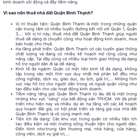
kinh doanh sôi động và đầy tiềm năng.
Vì sao nên thuê nhà đất Quận Bình Thạnh?
Vị trí thuận tiện: Quận Bình Thạnh là một trong những quận
cận trung tâm có nhiều tuyến đường kết nối với Quận 1, Quận
3,... Với vị trí này, thuê nhà đất Quận Bình Thạnh giúp người
thuê dễ dàng di chuyển cũng như hoạt động kinh doanh, mua
bán hoặc cho thuê.
Hạ tầng phát triển: Quận Bình Thạnh có các tuyến giao thông
chất lượng và đang có nhiều kế hoạch mở rộng cũng như
nâng cấp. Tại đây cũng có nhiều loại hình giao thông đa dạng
hỗ trợ người dân đi lại dễ dàng.
Kinh tế đa ngành: Quận có một nền kinh tế đa dạng, không
tập trung vào một lĩnh vực duy nhất mà phân bổ đều như
công nghiệp, dịch vụ, giáo dục, du lịch, giải trí,... Những lĩnh
vực này hỗ trợ cho người dân trong và ngoài quận cũng như
tạo điều kiện cho các hoạt động kinh doanh.
Tiềm năng tăng giá: Quận Bình Thạnh từ lâu đã là một trong
những khu vực “vàng" của bất động sản TPHCM. Với đà phát
triển như hiện nay và nhiều dự án hạ tầng với các kế hoạch
quy hoạch đắt giá, cơ hội phát triển và tăng giá của nhà đất
Quận Bình Thạnh là vô cùng mạnh mẽ.
Tiện ích đa dạng: Các khu vực trong quận có nhiều tiện ích
tạo điều kiện và môi trường sống thuận tiện cho người dân.
Điển hình như:trung tâm thương mại, nhà hàng, cửa hàng,
công viên, dịch vụ giải trí,...