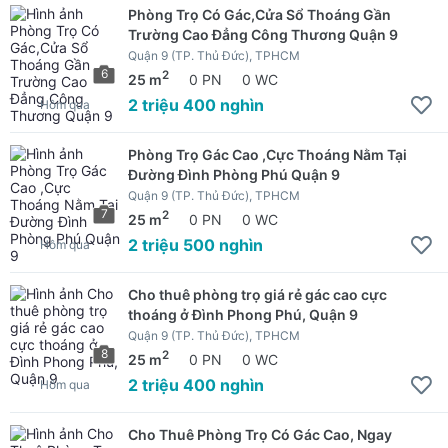
Phòng Trọ Có Gác,Cửa Sổ Thoáng Gần
Trường Cao Đẳng Công Thương Quận 9
Quận 9 (TP. Thủ Đức), TPHCM
6
2
25 m
0 PN
0 WC
2 triệu 400 nghìn
Hôm qua
Phòng Trọ Gác Cao ,Cực Thoáng Nằm Tại
Đường Đình Phòng Phú Quận 9
Quận 9 (TP. Thủ Đức), TPHCM
7
2
25 m
0 PN
0 WC
2 triệu 500 nghìn
Hôm qua
Cho thuê phòng trọ giá rẻ gác cao cực
thoáng ở Đình Phong Phú, Quận 9
Quận 9 (TP. Thủ Đức), TPHCM
8
2
25 m
0 PN
0 WC
2 triệu 400 nghìn
Hôm qua
Cho Thuê Phòng Trọ Có Gác Cao, Ngay