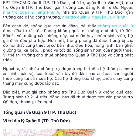
FPT TPHCM
Quận 9 (TP. Thủ Đức)
,
nhà trọ quận 9 Lê Văn Việt
, nhà
trọ
Quận 9 (TP. Thủ Đức)
gần trường cao đẳng Kinh Tế Đối Ngoại,
nhà trọ quận 9 Tăng Phú A
, nhà trọ
Quận 9 (TP. Thủ Đức)
gần
trường cao đẳng công thương,
nhà trọ quận 9 Nguyễn Duy Trinh
…
Bên cạnh đó, thông qua các tin đăng, dễ thấy
phòng trọ quận 9
được đầu tư rất tốt. Phòng không quá to, không quá nhỏ, từ 30-
50m2. Với những căn phòng này, cá nhân hay nhóm sinh viên, hộ
gia đình đều phù hợp. Hơn hết, trong phòng đã được trang bị các
đồ nội thất cùng thiết bị cơ bản như: điều hoà, nóng lạnh, bàn ghế,
giường tủ, kệ bếp,... phục vụ tốt đời sống sinh hoạt của người thuê.
Vì thế thị trường cho thuê phòng trọ Quận 9 Thủ Đức vô cùng phát
triển.
Ngoài ra, rất nhiều phòng trọ được trang bị thêm hệ thống camera
an ninh, bảo vệ, cửa khoá vân tay để đảm bảo an toàn cho người
thuê cùng tài sản của họ. Các hệ thống báo cháy, chữa cháy cùng
thang máy cũng được lắp đặt.
Đặc biệt, mức giá cho phòng trọ Thủ Đức Quận 9 không quá cao.
Trung bình từ 2- 4 triệu đồng, bạn đã thuê được một căn phòng trọ
Q9 đẹp, thoáng, tiện nghi.
Tổng quan về Quận 9 (TP. Thủ Đức)
Vị trí địa lý
Quận 9 (TP. Thủ Đức)