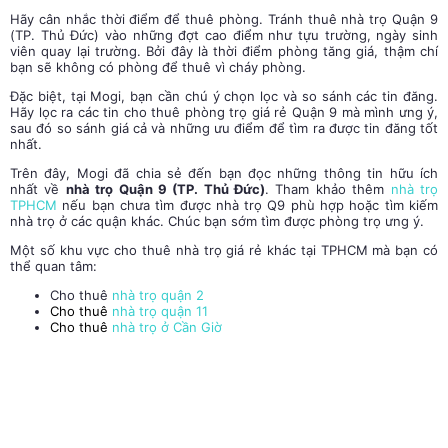
Hãy cân nhắc thời điểm để thuê phòng. Tránh
thuê nhà trọ
Quận 9
(TP. Thủ Đức)
vào những đợt cao điểm như tựu trường, ngày sinh
viên quay lại trường. Bởi đây là thời điểm phòng tăng giá, thậm chí
bạn sẽ không có phòng để thuê vì cháy phòng.
Đặc biệt, tại Mogi, bạn cần chú ý chọn lọc và so sánh các tin đăng.
Hãy lọc ra các tin cho thuê phòng trọ giá rẻ Quận 9 mà mình ưng ý,
sau đó so sánh giá cả và những ưu điểm để tìm ra được tin đăng tốt
nhất.
Trên đây, Mogi đã chia sẻ đến bạn đọc những thông tin hữu ích
nhất về
nhà trọ Quận 9 (TP. Thủ Đức)
. Tham khảo thêm
nhà trọ
TPHCM
nếu bạn chưa tìm được nhà trọ Q9 phù hợp hoặc tìm kiếm
nhà trọ ở các quận khác. Chúc bạn sớm tìm được phòng trọ ưng ý.
Một số khu vực cho thuê nhà trọ giá rẻ khác tại TPHCM mà bạn có
thể quan tâm:
Cho thuê
nhà trọ quận 2
Cho thuê
nhà trọ quận 11
Cho thuê
nhà trọ ở Cần Giờ