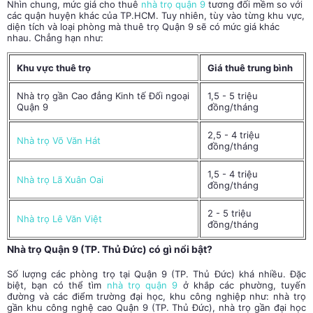
Nhìn chung, mức giá cho thuê
nhà trọ quận 9
tương đối mềm so với
các quận huyện khác của TP.HCM. Tuy nhiên, tùy vào từng khu vực,
diện tích và loại phòng mà thuê trọ Quận 9 sẽ có mức giá khác
nhau. Chẳng hạn như:
Khu vực thuê trọ
Giá thuê trung bình
Nhà trọ gần Cao đẳng Kinh tế Đối ngoại
1,5 - 5 triệu
Quận 9
đồng/tháng
2,5 - 4 triệu
Nhà trọ Võ Văn Hát
đồng/tháng
1,5 - 4 triệu
Nhà trọ Lã Xuân Oai
đồng/tháng
2 - 5 triệu
Nhà trọ Lê Văn Việt
đồng/tháng
Nhà trọ Quận 9 (TP. Thủ Đức) có gì nổi bật?
Số lượng các phòng trọ tại Quận 9 (TP. Thủ Đức) khá nhiều. Đặc
biệt, bạn có thể
tìm
nhà trọ quận 9
ở khắp các phường, tuyến
đường và các điểm trường đại học, khu công nghiệp như:
nhà trọ
gần khu công nghệ cao
Quận 9 (TP. Thủ Đức)
, nhà trọ gần đại học