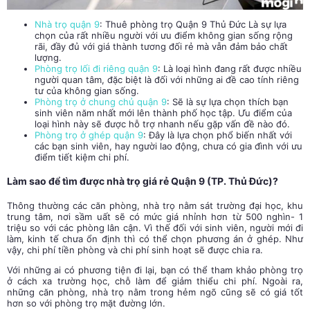
Nhà trọ quận 9
: Thuê phòng trọ Quận 9 Thủ Đức Là sự lựa
chọn của rất nhiều người với ưu điểm không gian sống rộng
rãi, đầy đủ với giá thành tương đối rẻ mà vẫn đảm bảo chất
lượng.
Phòng trọ lối đi riêng quận 9
: Là loại hình đang rất được nhiều
người quan tâm, đặc biệt là đối với những ai đề cao tính riêng
tư của không gian sống.
Phòng trọ ở chung chủ quận 9
: Sẽ là sự lựa chọn thích bạn
sinh viên năm nhất mới lên thành phố học tập. Ưu điểm của
loại hình này sẽ được hỗ trợ nhanh nếu gặp vấn đề nào đó.
Phòng trọ ở ghép quận 9
: Đây là lựa chọn phổ biến nhất với
các bạn sinh viên, hay người lao động, chưa có gia đình với ưu
điểm tiết kiệm chi phí.
Làm sao để tìm được
nhà trọ giá rẻ
Quận 9 (TP. Thủ Đức)?
Thông thường các căn phòng, nhà trọ nằm sát trường đại học, khu
trung tâm, nơi sầm uất sẽ có mức giá nhỉnh hơn từ 500 nghìn- 1
triệu so với các phòng lân cận. Vì thế đối với sinh viên, người mới đi
làm, kinh tế chưa ổn định thì có thể chọn phương án ở ghép. Như
vậy, chi phí tiền phòng và chi phí sinh hoạt sẽ được chia ra.
Với những ai có phương tiện đi lại, bạn có thể tham khảo phòng trọ
ở cách xa trường học, chỗ làm để giảm thiểu chi phí. Ngoài ra,
những căn phòng, nhà trọ nằm trong hẻm ngõ cũng sẽ có giá tốt
hơn so với phòng trọ mặt đường lớn.