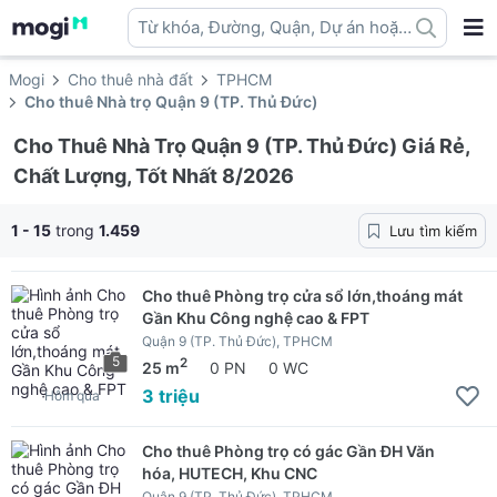
Từ khóa, Đường, Quận, Dự án hoặc
địa danh ...
Mogi
Cho thuê nhà đất
TPHCM
Cho thuê Nhà trọ Quận 9 (TP. Thủ Đức)
Cho Thuê Nhà Trọ Quận 9 (TP. Thủ Đức) Giá Rẻ,
Chất Lượng, Tốt Nhất 8/2026
1 - 15
trong
1.459
Lưu tìm kiếm
Cho thuê Phòng trọ cửa sổ lớn,thoáng mát
Gần Khu Công nghệ cao & FPT
Quận 9 (TP. Thủ Đức), TPHCM
5
2
25 m
0 PN
0 WC
3 triệu
Hôm qua
Cho thuê Phòng trọ có gác Gần ĐH Văn
hóa, HUTECH, Khu CNC
Quận 9 (TP. Thủ Đức), TPHCM