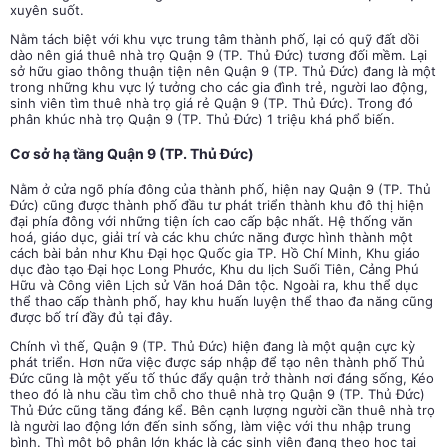
xuyên suốt.
Nằm tách biệt với khu vực trung tâm thành phố, lại có quỹ đất dồi
dào nên giá thuê
nhà trọ Quận 9 (TP. Thủ Đức)
tương đối mềm. Lại
sở hữu giao thông thuận tiện nên Quận 9 (TP. Thủ Đức) đang là một
trong những khu vực lý tưởng cho các gia đình trẻ, người lao động,
sinh viên tìm thuê nhà trọ giá rẻ Quận 9 (TP. Thủ Đức). Trong đó
phân khúc
nhà trọ
Quận 9 (TP. Thủ Đức)
1 triệu khá phổ biến.
Cơ sở hạ tầng Quận 9 (TP. Thủ Đức)
Nằm ở cửa ngõ phía đông của thành phố, hiện nay Quận 9 (TP. Thủ
Đức) cũng được thành phố đầu tư phát triển thành khu đô thị hiện
đại phía đông với những tiện ích cao cấp bậc nhất. Hệ thống văn
hoá, giáo dục, giải trí và các khu chức năng được hình thành một
cách bài bản như Khu Đại học Quốc gia TP. Hồ Chí Minh, Khu giáo
dục đào tạo Đại học Long Phước, Khu du lịch Suối Tiên, Cảng Phú
Hữu và Công viên Lịch sử Văn hoá Dân tộc. Ngoài ra, khu thể dục
thể thao cấp thành phố, hay khu huấn luyện thể thao đa năng cũng
được bố trí đầy đủ tại đây.
Chính vì thế, Quận 9 (TP. Thủ Đức) hiện đang là một quận cực kỳ
phát triển. Hơn nữa việc được sáp nhập để tạo nên thành phố Thủ
Đức cũng là một yếu tố thúc đẩy quận trở thành nơi đáng sống, Kéo
theo đó là nhu cầu tìm chỗ cho thuê
nhà trọ Quận 9 (TP. Thủ Đức)
Thủ Đức cũng tăng đáng kể. Bên cạnh lượng người cần thuê nhà trọ
là người lao động lớn đến sinh sống, làm việc với thu nhập trung
bình. Thì một bộ phận lớn khác là các sinh viên đang theo học tại