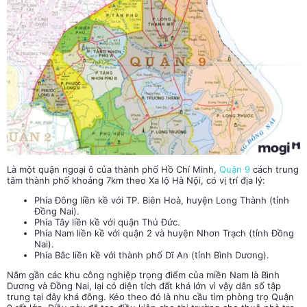
Là một quận ngoại ô của thành phố Hồ Chí Minh,
Quận 9
cách trung
tâm thành phố khoảng 7km theo Xa lộ Hà Nội, có vị trí địa lý:
Phía Đông liền kề với TP. Biên Hoà, huyện Long Thành (tỉnh
Đồng Nai).
Phía Tây liền kề với quận Thủ Đức.
Phía Nam liền kề với quận 2 và huyện Nhơn Trạch (tỉnh Đồng
Nai).
Phía Bắc liền kề với thành phố Dĩ An (tỉnh Bình Dương).
Nằm gần các khu công nghiệp trọng điểm của miền Nam là Bình
Dương và Đồng Nai, lại có diện tích đất khá lớn vì vậy dân số tập
trung tại đây khá đông. Kéo theo đó là nhu cầu tìm phòng trọ Quận