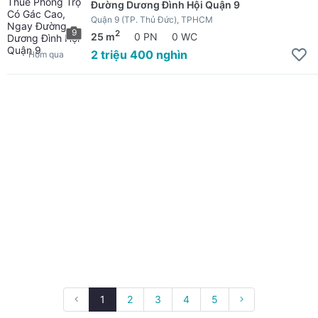
Đường Dương Đình Hội Quận 9
Quận 9 (TP. Thủ Đức), TPHCM
9
2
25 m
0 PN
0 WC
2 triệu 400 nghìn
Hôm qua
1
2
3
4
5