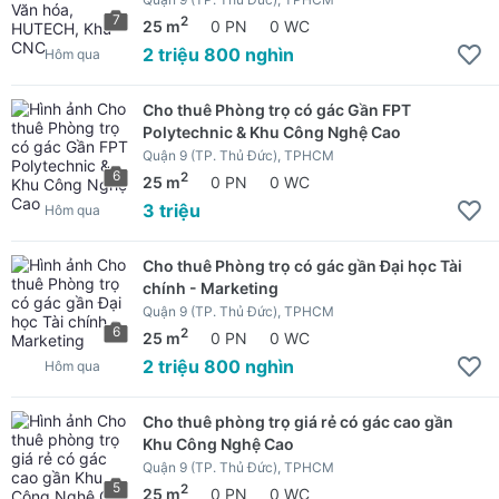
7
2
25 m
0 PN
0 WC
2 triệu 800 nghìn
Hôm qua
Cho thuê Phòng trọ có gác Gần FPT
Polytechnic & Khu Công Nghệ Cao
Quận 9 (TP. Thủ Đức), TPHCM
6
2
25 m
0 PN
0 WC
3 triệu
Hôm qua
Cho thuê Phòng trọ có gác gần Đại học Tài
chính - Marketing
Quận 9 (TP. Thủ Đức), TPHCM
6
2
25 m
0 PN
0 WC
2 triệu 800 nghìn
Hôm qua
Cho thuê phòng trọ giá rẻ có gác cao gần
Khu Công Nghệ Cao
Quận 9 (TP. Thủ Đức), TPHCM
5
2
25 m
0 PN
0 WC