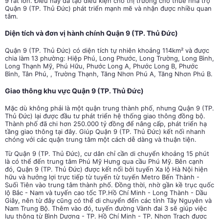
9 rất lớn. Điều này đã tạo điều kiện cho thị trường cho thuê
nhà trọ
Quận 9 (TP. Thủ Đức)
phát triển mạnh mẽ và nhận được nhiều quan
tâm.
Diện tích và đơn vị hành chính Quận 9 (TP. Thủ Đức)
Quận 9 (TP. Thủ Đức) có diện tích tự nhiên khoảng 114km² và được
chia làm 13 phường: Hiệp Phú, Long Phước, Long Trường, Long Bình,
Long Thạnh Mỹ, Phú Hữu, Phước Long A, Phước Long B, Phước
Bình, Tân Phú, , Trường Thạnh, Tăng Nhơn Phú A, Tăng Nhơn Phú B.
Giao thông khu vực Quận 9 (TP. Thủ Đức)
Mặc dù không phải là một quận trung thành phố, nhưng Quận 9 (TP.
Thủ Đức) lại được đầu tư phát triển hệ thống giao thông đồng bộ.
Thành phố đã chi hơn 250.000 tỷ đồng để nâng cấp, phát triển hạ
tầng giao thông tại đây. Giúp Quận 9 (TP. Thủ Đức) kết nối nhanh
chóng với các quận trung tâm một cách dễ dàng và thuận tiện.
Từ Quận 9 (TP. Thủ Đức), cư dân chỉ cần di chuyển khoảng 15 phút
là có thể đến trung tâm Phú Mỹ Hưng qua cầu Phú Mỹ. Bên cạnh
đó, Quận 9 (TP. Thủ Đức) được kết nối bởi tuyến Xa lộ Hà Nội hiện
hữu và hưởng lợi trực tiếp từ tuyến từ tuyến Metro Bến Thành -
Suối Tiên vào trung tâm thành phố. Đồng thời, nhờ gần kề trục quốc
lộ Bắc - Nam và tuyến cao tốc TP.Hồ Chí Minh - Long Thành - Dầu
Giây, nên từ đây cũng có thể di chuyển đến các tỉnh Tây Nguyên và
Nam Trung Bộ. Thêm vào đó, tuyến đường Vành đai 3 sẽ giúp việc
lưu thông từ Bình Dương - TP. Hồ Chí Minh - TP. Nhơn Trạch được