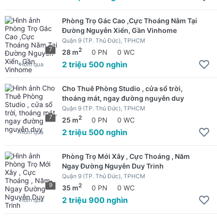
Phòng Trọ Gác Cao ,Cực Thoáng Nằm Tại
Đường Nguyễn Xiển, Gần Vinhome
Quận 9 (TP. Thủ Đức), TPHCM
7
2
28 m
0 PN
0 WC
2 triệu 500 nghìn
Hôm qua
Cho Thuê Phòng Studio , cửa sổ trời,
thoáng mát, ngay đường nguyễn duy
Quận 9 (TP. Thủ Đức), TPHCM
7
2
25 m
0 PN
0 WC
2 triệu 500 nghìn
Hôm qua
Phòng Trọ Mới Xây , Cực Thoáng , Năm
Ngay Đường Nguyễn Duy Trinh
Quận 9 (TP. Thủ Đức), TPHCM
9
2
35 m
0 PN
0 WC
2 triệu 900 nghìn
Hôm qua