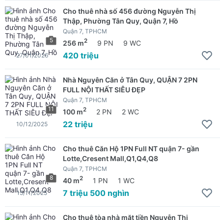
Cho thuê nhà số 456 đường Nguyễn Thị
Thập, Phường Tân Quy, Quận 7, Hồ
Quận 7, TPHCM
5
2
256 m
9 PN
9 WC
420 triệu
27/01/2026
Nhà Nguyên Căn ở Tân Quy, QUẬN 7 2PN
FULL NỘI THẤT SIÊU ĐẸP
Quận 7, TPHCM
11
2
100 m
2 PN
2 WC
22 triệu
10/12/2025
Cho thuê Căn Hộ 1PN Full NT quận 7- gần
Lotte,Cresent Mall,Q1,Q4,Q8
Quận 7, TPHCM
8
2
40 m
1 PN
1 WC
7 triệu 500 nghìn
15/11/2025
Cho thuê tòa nhà mặt tiền Nguyễn Thị