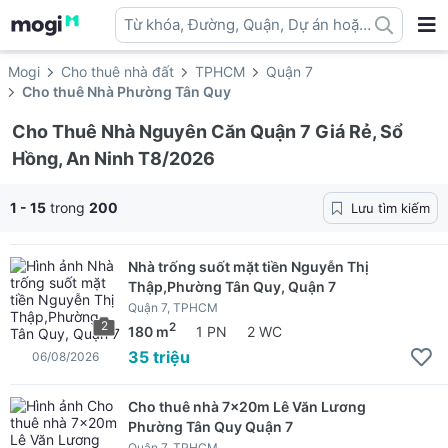
Từ khóa, Đường, Quận, Dự án hoặc
địa danh ...
Mogi
Cho thuê nhà đất
TPHCM
Quận 7
Cho thuê Nhà Phường Tân Quy
Cho Thuê Nhà Nguyên Căn Quận 7 Giá Rẻ, Sổ
Hồng, An Ninh T8/2026
1 - 15
trong
200
Lưu tìm kiếm
Nhà trống suốt mặt tiền Nguyễn Thị
Thập,Phường Tân Quy, Quận 7
Quận 7, TPHCM
2
2
180 m
1 PN
2 WC
35 triệu
06/08/2026
Cho thuê nhà 7x20m Lê Văn Lương
Phường Tân Quy Quận 7
Quận 7, TPHCM