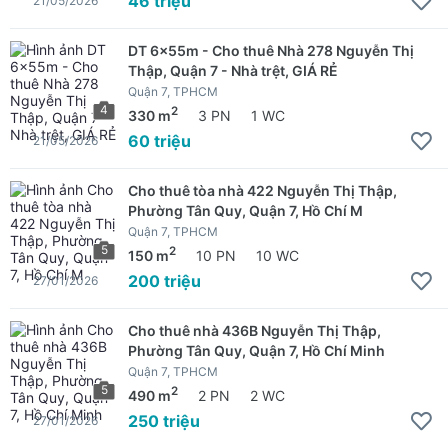
46 triệu
21/05/2026
DT 6x55m - Cho thuê Nhà 278 Nguyễn Thị
Thập, Quận 7 - Nhà trệt, GIÁ RẺ
Quận 7, TPHCM
4
2
330 m
3 PN
1 WC
60 triệu
21/05/2026
Cho thuê tòa nhà 422 Nguyễn Thị Thập,
Phường Tân Quy, Quận 7, Hồ Chí M
Quận 7, TPHCM
5
2
150 m
10 PN
10 WC
200 triệu
27/01/2026
Cho thuê nhà 436B Nguyễn Thị Thập,
Phường Tân Quy, Quận 7, Hồ Chí Minh
Quận 7, TPHCM
5
2
490 m
2 PN
2 WC
250 triệu
27/01/2026