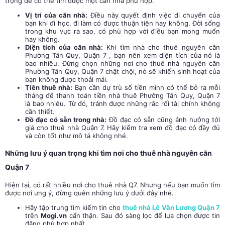
trọng để có thể tìm được một căn nhà phù hợp.
Vị trí của căn nhà:
Điều này quyết định việc di chuyển của
bạn khi đi học, đi làm có được thuận tiện hay không. Đời sống
trong khu vực ra sao, có phù hợp với điều bạn mong muốn
hay không.
Diện tích của căn nhà:
Khi tìm nhà cho thuê nguyên căn
Phường Tân Quy, Quận 7 , bạn nên xem diện tích của nó là
bao nhiêu. Đừng chọn những nơi cho thuê nhà nguyên căn
Phường Tân Quy, Quận 7 chật chội, nó sẽ khiến sinh hoạt của
bạn không được thoải mái.
Tiền thuê nhà:
Bạn cần dự trù số tiền mình có thể bỏ ra mỗi
tháng để thanh toán tiền nhà thuê Phường Tân Quy, Quận 7
là bao nhiêu. Từ đó, tránh được những rắc rối tài chính không
cần thiết.
Đồ đạc có sẵn trong nhà:
Đồ đạc có sẵn cũng ảnh hưởng tới
giá cho thuê nhà Quận 7. Hãy kiểm tra xem đồ đạc có đầy đủ
và còn tốt như mô tả không nhé.
Những lưu ý quan trọng khi tìm nơi cho thuê nhà nguyên căn
Quận 7
Hiện tại, có rất nhiều nơi cho thuê nhà Q7. Nhưng nếu bạn muốn tìm
được nơi ưng ý, đừng quên những lưu ý dưới đây nhé.
Hãy tập trung tìm kiếm tin cho
thuê nhà Lê Văn Lương Quận 7
trên
Mogi.vn
cẩn thận. Sau đó sàng lọc để lựa chọn được tin
đăng phù hợp nhất.