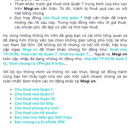
Tham khảo trước giá thuê nhà Quận 7 trung bình của khu vực
trên
Mogi.vn
cẩn thận. Từ đó, tránh bị thuê quá cao so với
mặt bằng chung.
Đọc hợp đồng
cho thuê nhà quận 7
thật cẩn thận để tránh
những rắc rối sau này. Trong hợp đồng nên nêu rõ giá thuê,
các khoản phí, đồ đạc có sẵn và thời hạn thuê.
Hy vọng những thông tin trên đã giúp bạn có cái nhìn tổng quan và
dễ dàng hơn trong việc lựa chọn không gian sống phù hợp tại khu
vực Nam Sài Gòn. Để không bỏ lỡ những cơ hội tốt nhất, hãy truy
cập ngay
Mogi.vn
để tham khảo nhưng tin đăng như:
thuê nhà
TP.HCM
,
thuê căn hộ Quận 7
,
thuê trọ Quận 7
,... Ngoài ra,
Mogi.vn
luôn cập nhập đa dạng những tin đăng như:
nhà đất TP.HCM dưới 2
tỷ
,
thuê chung cư 2PN giá 6 triệu
,...
Với bộ lọc thông minh và thông tin xác thực, Mogi sẽ đồng hành
cùng bạn tìm thấy ngôi nhà mơ ước một cách nhanh chóng và an
toàn nhất! Xem thêm các tin đăng khác tại
Mogi.vn
:
Cho thuê nhà Quận 1
Cho thuê nhà Quận 11
Cho thuê nhà Quận 10
Cho thuê nhà Gò Vấp
Cho thuê phòng trọ mini
Cho thuê căn hộ studio
Bán nhà Hóc Môn giá 300 triệu
Bán chung cư EcoPark 2PN