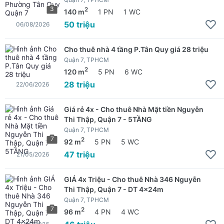
3
2
140 m
1 PN
1 WC
50 triệu
06/08/2026
Cho thuê nhà 4 tầng P.Tân Quy giá 28 triệu
Quận 7, TPHCM
2
120 m
5 PN
6 WC
28 triệu
22/06/2026
Giá rẻ 4x - Cho thuê Nhà Mặt tiền Nguyễn
Thi Thập, Quận 7 - 5TẦNG
Quận 7, TPHCM
7
2
92 m
5 PN
5 WC
47 triệu
21/05/2026
GIÁ 4x Triệu - Cho thuê Nhà 346 Nguyễn
Thi Thập, Quận 7 - DT 4x24m
Quận 7, TPHCM
7
2
96 m
4 PN
4 WC