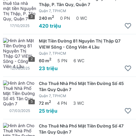
Thập, P. Tân Quy, Quận 7
Quận 7, TPHCM
3
2
240 m
0 PN
0 WC
420 triệu
17/10/2025
Mặt Tiền Đường 81 Nguyễn Thị Thập Q7
VIEW Sông - Công Viên 4 Lầu
Quận 7, TPHCM
2
2
60 m
5 PN
6 WC
23 triệu
12/06/2025
Cho Thuê Nhà Phố Mặt Tiền Đường Số 45
Tân Quy Quận 7
Quận 7, TPHCM
5
2
72 m
4 PN
3 WC
25 triệu
07/03/2025
Cho Thuê Nhà Phố Mặt Tiền Đường Số 47
Tân Quy Quận 7