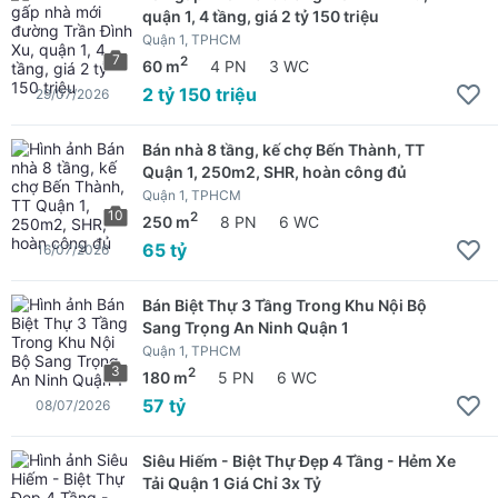
quận 1, 4 tầng, giá 2 tỷ 150 triệu
Quận 1, TPHCM
7
2
60 m
4 PN
3 WC
2 tỷ 150 triệu
29/07/2026
Bán nhà 8 tầng, kế chợ Bến Thành, TT
Quận 1, 250m2, SHR, hoàn công đủ
Quận 1, TPHCM
10
2
250 m
8 PN
6 WC
65 tỷ
16/07/2026
Bán Biệt Thự 3 Tầng Trong Khu Nội Bộ
Sang Trọng An Ninh Quận 1
Quận 1, TPHCM
3
2
180 m
5 PN
6 WC
57 tỷ
08/07/2026
Siêu Hiếm - Biệt Thự Đẹp 4 Tầng - Hẻm Xe
Tải Quận 1 Giá Chỉ 3x Tỷ