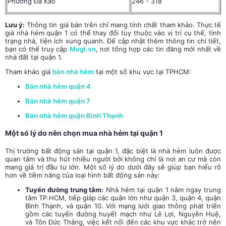
Phường Đa Kao
246 - 318
Lưu ý:
Thông tin giá bán trên chỉ mang tính chất tham khảo. Thực tế
giá nhà hẻm quận 1 có thể thay đổi tùy thuộc vào vị trí cụ thể, tình
trạng nhà, tiện ích xung quanh. Để cập nhật thêm thông tin chi tiết,
bạn có thể truy cập
Mogi.vn
, nơi tổng hợp các tin đăng mới nhất về
nhà đất tại quận 1.
Tham khảo giá
bán nhà hẻm
tại một số khu vực tại TPHCM:
Bán nhà hẻm quận 4
Bán nhà hẻm quận 7
Bán nhà hẻm quận Bình Thạnh
Một số lý do nên chọn mua nhà hẻm tại quận 1
Thị trường bất động sản tại quận 1, đặc biệt là nhà hẻm luôn được
quan tâm và thu hút nhiều người bởi không chỉ là nơi an cư mà còn
mang giá trị đầu tư lớn. Một số lý do dưới đây sẽ giúp bạn hiểu rõ
hơn về tiềm năng của loại hình bất động sản này:
Tuyến đường trung tâm:
Nhà hẻm tại quận 1 nằm ngay trung
tâm TP.HCM, tiếp giáp các quận lớn như quận 3, quận 4, quận
Bình Thạnh, và quận 10. Với mạng lưới giao thông phát triển
gồm các tuyến đường huyết mạch như Lê Lợi, Nguyễn Huệ,
và Tôn Đức Thắng, việc kết nối đến các khu vực khác trở nên