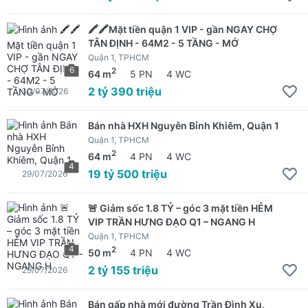
🖍️🖍️Mặt tiền quận 1 VIP - gần NGAY CHỢ
TÂN ĐỊNH - 64M2 - 5 TẦNG - MỚ
Quận 1, TPHCM
6
2
64 m
5 PN
4 WC
2 tỷ 390 triệu
30/07/2026
Bán nhà HXH Nguyễn Bỉnh Khiêm, Quận 1
Quận 1, TPHCM
2
64 m
4 PN
4 WC
4
19 tỷ 500 triệu
29/07/2026
🚨 Giảm sốc 1.8 TỶ – góc 3 mặt tiền HẺM
VIP TRẦN HƯNG ĐẠO Q1 – NGANG H
Quận 1, TPHCM
4
2
50 m
4 PN
4 WC
2 tỷ 155 triệu
29/07/2026
Bán gấp nhà mới đường Trần Đình Xu,