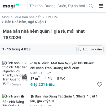
Từ khóa, Đường, Quận, Dự án hoặc
địa danh ...
Mogi
Mua bán nhà đất
TPHCM
Bán Nhà hẻm, ngõ Quận 1
Mua bán nhà hẻm quận 1 giá rẻ, mới nhất
T8/2026
1 - 15
trong
4.833
Lưu tìm kiếm
✅ Vị trí đỉnh: Mặt tiền Nguyễn Phi Khanh,
chỉ cách Trần Quang Khải 20m
Quận 1, TPHCM
5
2
37 m
4 PN
5 WC
6 tỷ 221 triệu
Hôm qua
🏠 Bán nhà Đặng Tất Quận 1, 38m2, 1 trệt 1
lầu, giá 2 tỷ 970
Quận 1, TPHCM