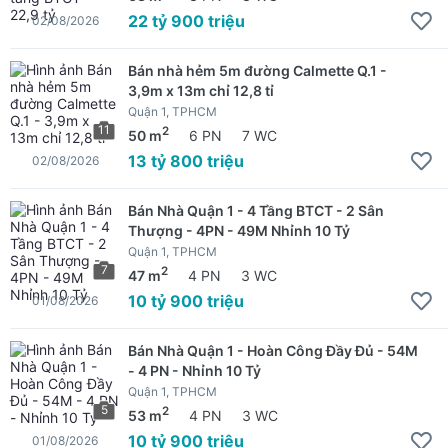
22 tỷ 900 triệu
02/08/2026
Bán nhà hẻm 5m đường Calmette Q.1 -
3,9m x 13m chỉ 12,8 tỉ
Quận 1, TPHCM
11
2
50 m
6 PN
7 WC
13 tỷ 800 triệu
02/08/2026
Bán Nhà Quận 1 - 4 Tầng BTCT - 2 Sân
Thượng - 4PN - 49M Nhỉnh 10 Tỷ
Quận 1, TPHCM
7
2
47 m
4 PN
3 WC
10 tỷ 900 triệu
01/08/2026
Bán Nhà Quận 1 - Hoàn Công Đầy Đủ - 54M
- 4 PN - Nhỉnh 10 Tỷ
Quận 1, TPHCM
5
2
53 m
4 PN
3 WC
10 tỷ 900 triệu
01/08/2026