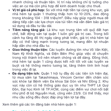
nhanh chóng và thuận tiện. Vị trí này không chỉ lý tưởng cho
việc an cư mà còn phù hợp để kinh doanh hoặc cho thuê.
Vị trí giá cả phù hợp:
So với nhà mặt tiền tại cùng khu vực, giá
nhà hẻm tại quận 1 thường thấp hơn từ 10-20%, dao động
trong khoảng 104 - 318 triệu/m². Điều này giúp người mua dễ
dàng tiếp cận các lựa chọn vừa túi tiền mà vẫn đảm bảo giá trị
sử dụng và đầu tư lâu dài.
Tiềm năng tăng giá:
Là khu vực trung tâm với quỹ đất hạn
chế, bất động sản tại quận 1 luôn giữ giá trị cao. Trong bối
cảnh hạ tầng đô thị ngày càng phát triển, giá trị nhà hẻm tại
đây có thể tăng mạnh trong tương lai, mang đến lợi nhuận
hấp dẫn cho nhà đầu tư.
Giao thông thuận tiện:
Các tuyến đường lớn như Võ Văn Kiệt,
Nam Kỳ Khởi Nghĩa, và Điện Biên Phủ giúp việc di chuyển
trong nội thành trở nên nhanh chóng và dễ dàng. Đồng thời,
nhà hẻm tại quận 1 cũng được kết nối tốt với các tuyến xe
buýt và hệ thống metro tương lai, tăng thêm tính linh hoạt
trong việc đi lại.
Đa dạng tiện ích:
Quận 1 hội tụ đầy đủ các tiện ích hiện đại,
từ mua sắm tại Takashimaya, Vincom Center đến chăm sóc
sức khỏe tại Bệnh viện Đa khoa Sài Gòn và Nhi Đồng 2. Khu
vực này còn có hệ thống giáo dục uy tín như THPT Lê Quý
Đôn, Đại học Kinh tế TP.HCM, cùng các điểm vui chơi nổi bật
như phố đi bộ Nguyễn Huệ, công viên 23/9. Có thể thấy, mọi
nhu cầu sống đều được đáp ứng tiện lợi tại đây.
Xem thêm giá các tin đăng bán nhà hẻm quận 1: