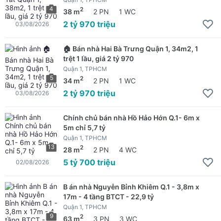
4
2
38 m
2 PN
1 WC
2 tỷ 970 triệu
03/08/2026
🏠 Bán nhà Hai Bà Trưng Quận 1, 34m2, 1
trệt 1 lầu, giá 2 tỷ 970
Quận 1, TPHCM
5
2
34 m
2 PN
1 WC
2 tỷ 970 triệu
03/08/2026
Chính chủ bán nhà Hồ Hảo Hớn Q.1- 6m x
5m chỉ 5,7 tỷ
Quận 1, TPHCM
13
2
28 m
2 PN
4 WC
5 tỷ 700 triệu
02/08/2026
B án nhà Nguyễn Bỉnh Khiêm Q.1 - 3,8m x
17m - 4 tầng BTCT - 22,9 tỷ
Quận 1, TPHCM
9
2
63 m
3 PN
3 WC