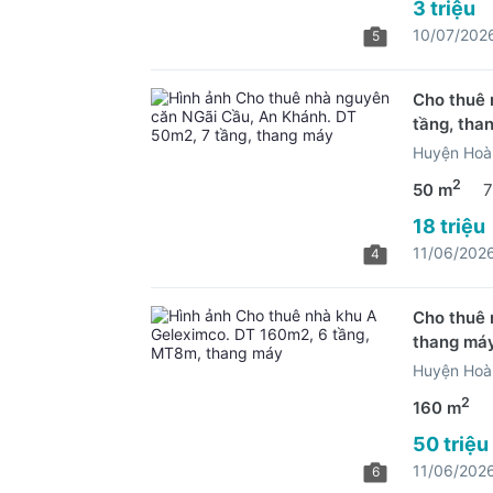
3 triệu
10/07/202
5
Cho thuê 
tầng, tha
Huyện Hoài
2
50 m
7
18 triệu
11/06/202
4
Cho thuê 
thang má
Huyện Hoài
2
160 m
50 triệu
11/06/202
6