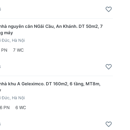
6
nhà nguyên căn NGãi Cầu, An Khánh. DT 50m2, 7
ng máy
 Đức, Hà Nội
 PN
7 WC
6
nhà khu A Geleximco. DT 160m2, 6 tầng, MT8m,
y
 Đức, Hà Nội
6 PN
6 WC
6