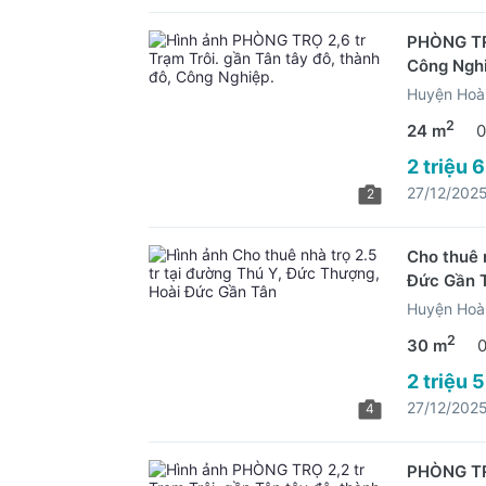
PHÒNG TRỌ 
Công Nghi
Huyện Hoài
2
24 m
0
2 triệu 
27/12/202
2
Cho thuê 
Đức Gần 
Huyện Hoài
2
30 m
2 triệu 
27/12/202
4
PHÒNG TRỌ 