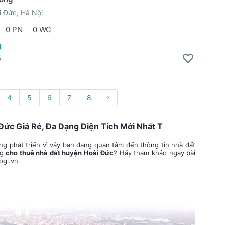
 Đức, Hà Nội
0 PN
0 WC
u
5
4
5
6
7
8
ức Giá Rẻ, Đa Dạng Diện Tích Mới Nhất T
g phát triển vì vậy bạn đang quan tâm đến thông tin nhà đất
ng
cho thuê nhà đất huyện Hoài Đức
? Hãy tham khảo ngay bài
ogi.vn.