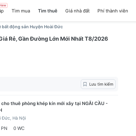
New
ập
Tìm mua
Tìm thuê
Giá nhà đất
Phí thành viên
ê bất động sản Huyện Hoài Đức
Giá Rẻ, Gần Đường Lớn Mới Nhất T8/2026
Lưu tìm kiếm
 cho thuê phòng khép kín mới xây tại NGÃI CẦU -
H
 Đức, Hà Nội
 PN
0 WC