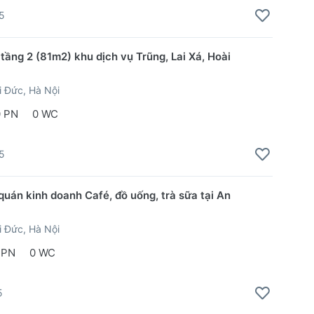
5
tầng 2 (81m2) khu dịch vụ Trũng, Lai Xá, Hoài
 Đức, Hà Nội
0 PN
0 WC
5
quán kinh doanh Café, đồ uống, trà sữa tại An
 Đức, Hà Nội
 PN
0 WC
5