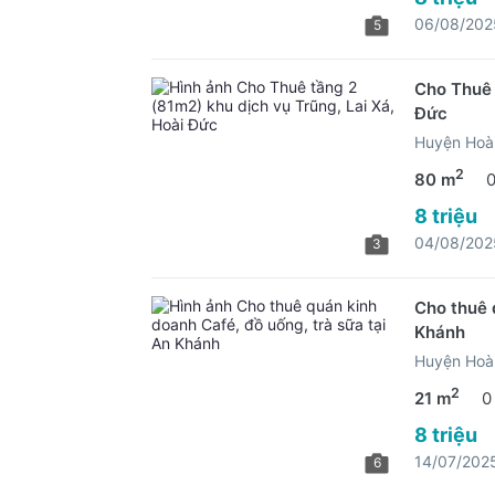
06/08/202
5
Cho Thuê 
Đức
Huyện Hoài
2
80 m
8 triệu
04/08/202
3
Cho thuê 
Khánh
Huyện Hoài
2
21 m
0
8 triệu
14/07/202
6