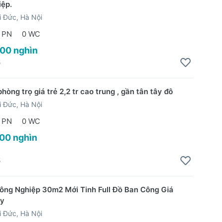
ệp.
 Đức, Hà Nội
 PN
0 WC
400 nghìn
5
òng trọ giá trẻ 2,2 tr cao trung , gần tân tây đô
 Đức, Hà Nội
 PN
0 WC
200 nghìn
5
ông Nghiệp 30m2 Mới Tinh Full Đồ Ban Công Giá
ay
 Đức, Hà Nội