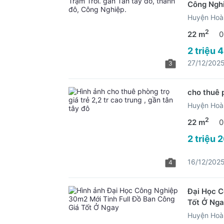
Công Nghi
Huyện Hoài
2
22 m
0
2 triệu 
27/12/202
3
cho thuê ph
Huyện Hoài
2
22 m
0
2 triệu 
16/12/202
4
Đại Học C
Tốt Ở Ng
Huyện Hoài