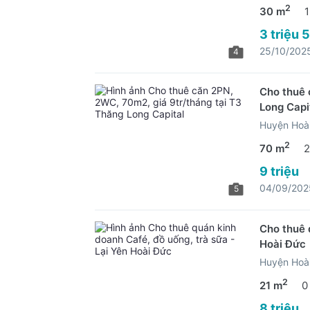
2
30 m
1
3 triệu 
25/10/202
4
Cho thuê 
Long Capi
Huyện Hoài
2
70 m
2
9 triệu
04/09/202
5
Cho thuê 
Hoài Đức
Huyện Hoài
2
21 m
0
8 triệu