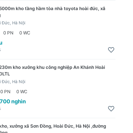
5000m kho tầng hầm tòa nhà toyota hoài đức, xã
g
 Đức, Hà Nội
0 PN
0 WC
u
5
230m kho xưởng khu công nghiệp An Khánh Hoài
ĐLTL
 Đức, Hà Nội
0 PN
0 WC
 700 nghìn
5
kho, xưởng xã Sơn Đồng, Hoài Đức, Hà Nội ,đường
đồng