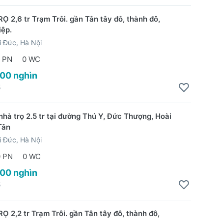
2,6 tr Trạm Trôi. gần Tân tây đô, thành đô,
ệp.
 Đức, Hà Nội
 PN
0 WC
600 nghìn
5
nhà trọ 2.5 tr tại đường Thú Y, Đức Thượng, Hoài
Tân
 Đức, Hà Nội
0 PN
0 WC
500 nghìn
5
2,2 tr Trạm Trôi. gần Tân tây đô, thành đô,