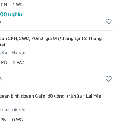
 PN
1 WC
500 nghìn
5
căn 2PN, 2WC, 70m2, giá 9tr/tháng tại T3 Thăng
tal
 Đức, Hà Nội
 PN
2 WC
5
quán kinh doanh Café, đồ uống, trà sữa - Lại Yên
 Đức, Hà Nội
 PN
0 WC