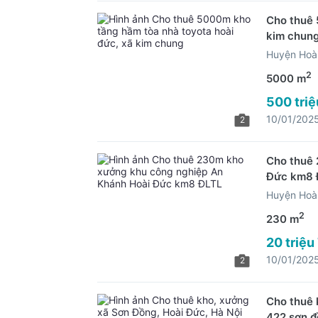
Cho thuê 
kim chun
Huyện Hoài
2
5000 m
500 triệ
10/01/202
2
Cho thuê 
Đức km8 
Huyện Hoài
2
230 m
20 triệu
10/01/202
2
Cho thuê 
422 sơn 