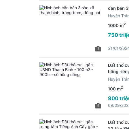
cần bán 3
Huyện Trả
2
1000 m
750 triệ
31/01/202
2
Đất thổ c
hồng riên
Huyện Trả
2
100 m
900 triệ
09/09/202
2
Đất thổ c
1,2 tỷ - S