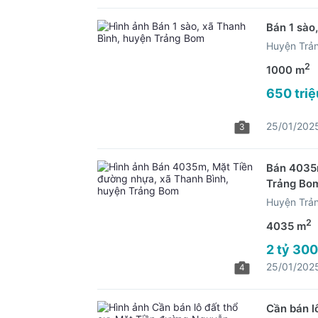
Bán 1 sào
Huyện Trả
2
1000 m
650 triệ
25/01/202
3
Bán 4035m
Trảng Bo
Huyện Trả
2
4035 m
2 tỷ 300
25/01/202
4
Cần bán l