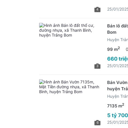
25/01/202
4
Bán lô đấ
Bom
Huyện Trả
2
99 m
660 triệ
25/01/202
3
Bán Vườn 
huyện Tr
Huyện Trả
2
7135 m
5 tỷ 700
25/01/202
6