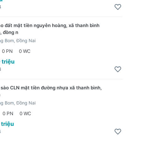
4
ào đất mặt tiền nguyễn hoàng, xã thanh bình
, đồng n
ng Bom, Đồng Nai
0 PN
0 WC
 triệu
4
 sào CLN mặt tiền đường nhựa xã thanh bình,
m
ng Bom, Đồng Nai
0 PN
0 WC
 triệu
4