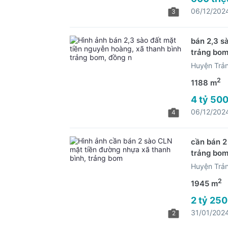
06/12/202
3
bán 2,3 s
trảng bom
Huyện Trả
2
1188 m
4 tỷ 500
06/12/202
4
cần bán 2
trảng bo
Huyện Trả
2
1945 m
2 tỷ 250
31/01/202
2