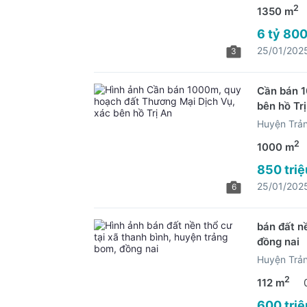
2
1350 m
6 tỷ 800
25/01/202
3
Cần bán 1
bên hồ Tr
Huyện Trả
2
1000 m
850 triệ
25/01/202
6
bán đất n
đồng nai
Huyện Trả
2
112 m
600 triệ