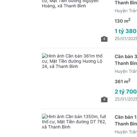
Thanh Bì
Huyện Trả
2
130 m
1 tỷ 380
25/01/202
4
Cần bán 3
Thanh Bì
Huyện Trả
2
361 m
2 tỷ 700
25/01/202
4
Cần bán 1
Thanh Bì
Huyện Trả