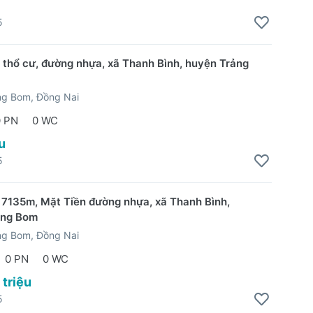
5
t thổ cư, đường nhựa, xã Thanh Bình, huyện Trảng
ng Bom, Đồng Nai
0 PN
0 WC
u
5
7135m, Mặt Tiền đường nhựa, xã Thanh Bình,
ảng Bom
ng Bom, Đồng Nai
0 PN
0 WC
 triệu
5