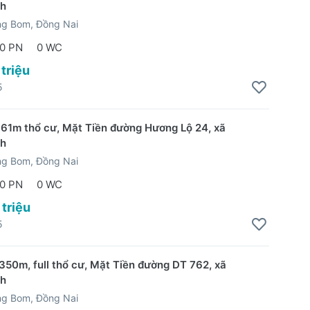
nh
ng Bom, Đồng Nai
0 PN
0 WC
 triệu
5
61m thổ cư, Mặt Tiền đường Hương Lộ 24, xã
nh
ng Bom, Đồng Nai
0 PN
0 WC
 triệu
5
350m, full thổ cư, Mặt Tiền đường DT 762, xã
nh
ng Bom, Đồng Nai