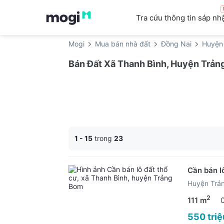
Tra cứu thông tin sáp nh
Mogi
Mua bán nhà đất
Đồng Nai
Huyện
Bán Đất Xã Thanh Bình, Huyện Trản
1 - 15
trong
23
Cần bán l
Huyện Trả
2
111 m
550 triệ