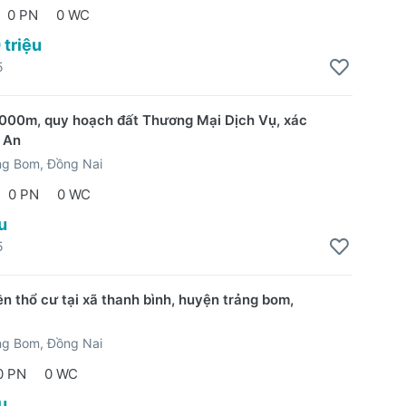
0 PN
0 WC
 triệu
5
000m, quy hoạch đất Thương Mại Dịch Vụ, xác
ị An
ng Bom, Đồng Nai
0 PN
0 WC
u
5
ền thổ cư tại xã thanh bình, huyện trảng bom,
ng Bom, Đồng Nai
0 PN
0 WC
u