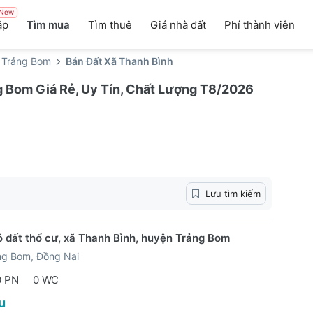
New
ập
Tìm mua
Tìm thuê
Giá nhà đất
Phí thành viên
 Trảng Bom
Bán Đất Xã Thanh Bình
g Bom Giá Rẻ, Uy Tín, Chất Lượng T8/2026
Lưu tìm kiếm
ô đất thổ cư, xã Thanh Bình, huyện Trảng Bom
ng Bom, Đồng Nai
0 PN
0 WC
u