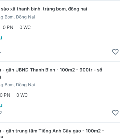
 sào xã thanh bình, trảng bom, đồng nai
ng Bom, Đồng Nai
0 PN
0 WC
u
4
ư - gần UBND Thanh Bình - 100m2 - 900tr - sổ
g
ng Bom, Đồng Nai
0 PN
0 WC
u
2
ư - gần trung tâm Tiếng Anh Cây gáo - 100m2 -
HR