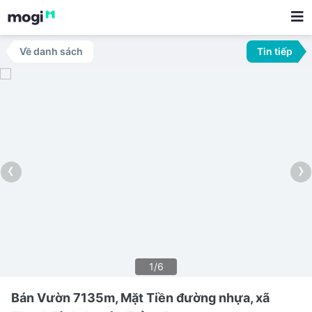
Về danh sách
Tin tiếp
‹
›
1/6
Bán Vườn 7135m, Mặt Tiền đường nhựa, xã