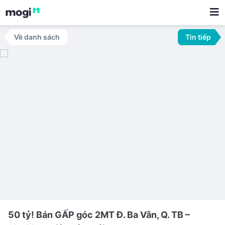
Về danh sách
Tin tiếp
50 tỷ! Bán GẤP góc 2MT Đ. Ba Vân, Q. TB –