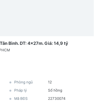
Tân Bình. DT: 4x27m. Giá: 14,9 tỷ
 TPHCM
Phòng ngủ
12
Pháp lý
Sổ hồng
Mã BĐS
22730074