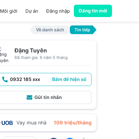
Đăng tin mới
Môi giới
Dự án
Đăng nhập
Về danh sách
Tin tiếp
Đặng Tuyên
Đã tham gia: 6 năm 5 tháng
0932 185 xxx
Bấm để hiện số
Gửi tin nhắn
Vay mua nhà
109 triệu/tháng