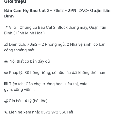
Giới thiệu
𝗕𝗮́𝗻 𝗖𝗮̆𝗻 𝗛𝗼̣̂ 𝗕𝗮̀𝘂 𝗖𝗮́𝘁 2 – 76m2 – 𝟮𝗣𝗡, 2WC– 𝗤𝘂𝗮̣̂𝗻 𝗧𝗮̂𝗻
𝗕𝗶̀𝗻𝗵
📍 Vị trí: Chung cư Bàu Cát 2, Block thang máy, Quận Tân
Bình ( Hình Minh Hoạ )
📐 Diện tích: 76m2 – 2 Phòng ngủ, 2 Nhà vệ sinh, có ban
công thoáng mát
🛋 Nội thất cơ bản đầy đủ
📜 Pháp lý: Sổ hồng riêng, sở hữu lâu dài không thời hạn
🏢 Tiện ích: Gần chợ, trường học, siêu thị, cafe,
gym, công viên...
💰 Giá bán: 4 tỷ (bớt lộc)
📞 Liên hệ xem nhà: 0372 972 566 Hải