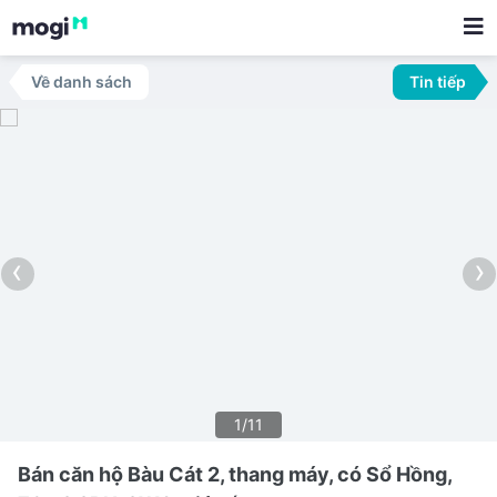
Về danh sách
Tin tiếp
‹
›
1/11
Bán căn hộ Bàu Cát 2, thang máy, có Sổ Hồng,