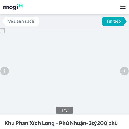
Về danh sách
Tin tiếp
‹
›
1/5
Khu Phan Xích Long - Phú Nhuận-3tỷ200 phù