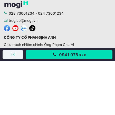
028 73001234 - 024 73001234
trogiup@mogi.vn
CÔNG TY CỔ PHẦN ĐỊNH ANH
Chịu trách nhiệm chính: Ông Phạm Chu Hi
Giấy phép số: 429/GP-BTTTT do Bộ TTTT cấp ngày
0941 078 xxx
11/10/2019
Trụ sở chính:
Số 28 - 30 Đường số 2, Khu phố Hưng Gia 5, Phường Tân
Hưng, Thành phố Hồ Chí Minh, Việt Nam
Văn phòng giao dịch:
67/3 Lý Long Tường, Khu phố Nam Quang 2, Phường Tân
Hưng, Thành phố Hồ Chí Minh
38 Cửa Đông, Phường Hoàn Kiếm, Thành phố Hà Nội