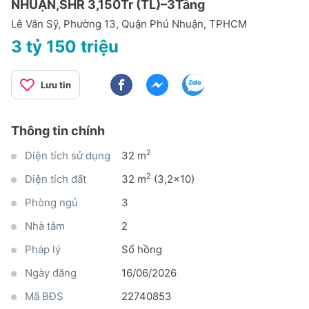
NHUẬN,SHR 3,150Tr (TL)–3Tầng
Lê Văn Sỹ, Phường 13, Quận Phú Nhuận, TPHCM
3 tỷ 150 triệu
Lưu tin
Thông tin chính
2
Diện tích sử dụng
32 m
2
Diện tích đất
32 m
(3,2x10)
Phòng ngủ
3
Nhà tắm
2
Pháp lý
Sổ hồng
Ngày đăng
16/06/2026
Mã BĐS
22740853