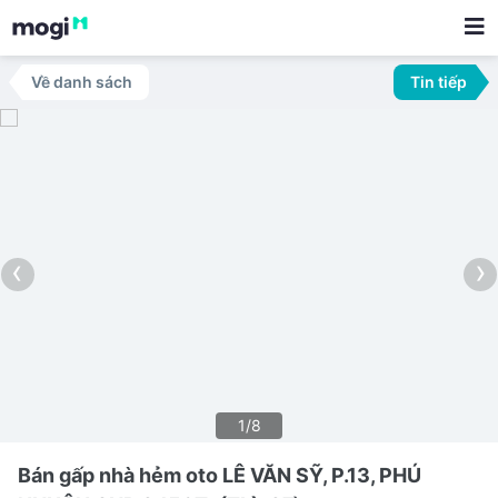
Về danh sách
Tin tiếp
‹
›
1/8
Bán gấp nhà hẻm oto LÊ VĂN SỸ, P.13, PHÚ