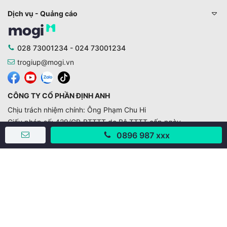
Dịch vụ - Quảng cáo
028 73001234 - 024 73001234
trogiup@mogi.vn
CÔNG TY CỔ PHẦN ĐỊNH ANH
Chịu trách nhiệm chính: Ông Phạm Chu Hi
Giấy phép số: 429/GP-BTTTT do Bộ TTTT cấp ngày
11/10/2019
0896 987 xxx
Trụ sở chính:
Số 28 - 30 Đường số 2, Khu phố Hưng Gia 5, Phường Tân
Hưng, Thành phố Hồ Chí Minh, Việt Nam
Văn phòng giao dịch:
67/3 Lý Long Tường, Khu phố Nam Quang 2, Phường Tân
Hưng, Thành phố Hồ Chí Minh
38 Cửa Đông, Phường Hoàn Kiếm, Thành phố Hà Nội