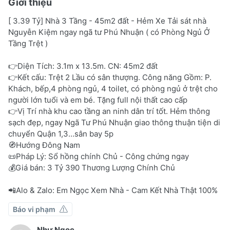
Giới thiệu
[ 3.39 Tỷ] Nhà 3 Tầng - 45m2 đất - Hẻm Xe Tải sát nhà
Nguyễn Kiệm ngay ngã tư Phú Nhuận ( có Phòng Ngủ Ở
Tầng Trệt )
👉Diện Tích: 3.1m x 13.5m. CN: 45m2 đất
👉Kết cấu: Trệt 2 Lầu có sân thượng. Công năng Gồm: P.
Khách, bếp,4 phòng ngủ, 4 toilet, có phòng ngủ ở trệt cho
người lớn tuổi và em bé. Tặng full nội thất cao cấp
👉Vị Trí nhà khu cao tầng an ninh dân trí tốt. Hẻm thông
sạch đẹp, ngay Ngã Tư Phú Nhuận giao thông thuận tiện di
chuyển Quận 1,3…sân bay 5p
🧭Hướng Đông Nam
📜Pháp Lý: Sổ hồng chính Chủ - Công chứng ngay
💰Giá bán: 3 Tỷ 390 Thương Lượng Chính Chủ
📲Alo & Zalo: Em Ngọc Xem Nhà - Cam Kết Nhà Thật 100%
Báo vi phạm
Như Ngọc