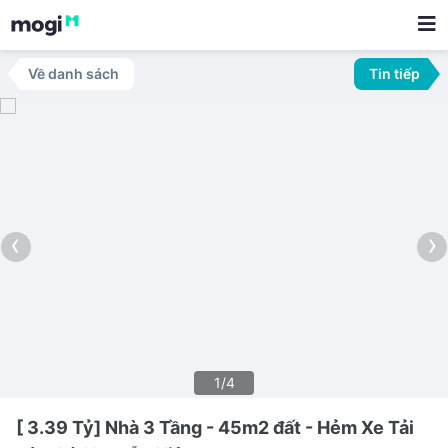
Về danh sách
Tin tiếp
‹
›
1/4
[ 3.39 Tỷ] Nhà 3 Tầng - 45m2 đất - Hẻm Xe Tải