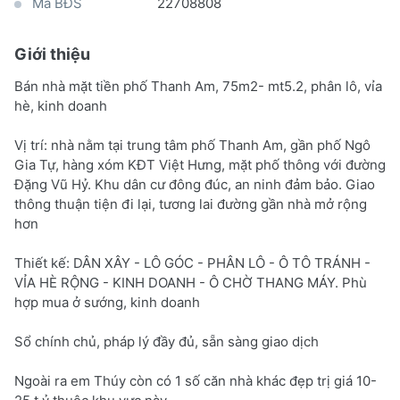
Mã BĐS
22708808
Giới thiệu
Bán nhà mặt tiền phố Thanh Am, 75m2- mt5.2, phân lô, vỉa
hè, kinh doanh
Vị trí: nhà nằm tại trung tâm phố Thanh Am, gần phố Ngô
Gia Tự, hàng xóm KĐT Việt Hưng, mặt phố thông với đường
Đặng Vũ Hỷ. Khu dân cư đông đúc, an ninh đảm bảo. Giao
thông thuận tiện đi lại, tương lai đường gần nhà mở rộng
hơn
Thiết kế: DÂN XÂY - LÔ GÓC - PHÂN LÔ - Ô TÔ TRÁNH -
VỈA HÈ RỘNG - KINH DOANH - Ô CHỜ THANG MÁY. Phù
hợp mua ở sướng, kinh doanh
Sổ chính chủ, pháp lý đầy đủ, sẵn sàng giao dịch
Ngoài ra em Thúy còn có 1 số căn nhà khác đẹp trị giá 10-