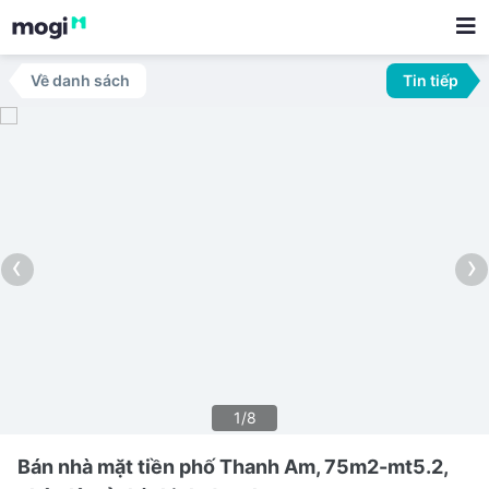
Về danh sách
Tin tiếp
‹
›
1/8
Bán nhà mặt tiền phố Thanh Am, 75m2-mt5.2,