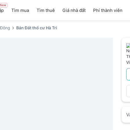
New
ập
Tìm mua
Tìm thuê
Giá nhà đất
Phí thành viên
 Đông
Bán Đất thổ cư Hà Trì
V