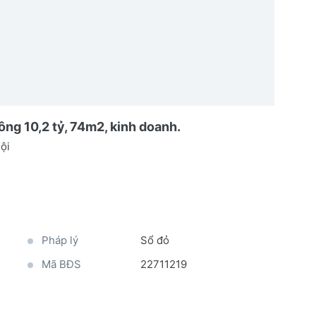
ng 10,2 tỷ, 74m2, kinh doanh.
ội
Pháp lý
Sổ đỏ
Mã BĐS
22711219