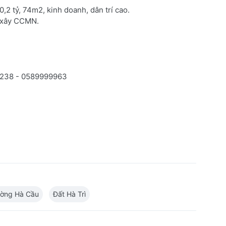
2 tỷ, 74m2, kinh doanh, dân trí cao.
p xây CCMN.
70238 - 0589999963
ường Hà Cầu
Đất Hà Trì