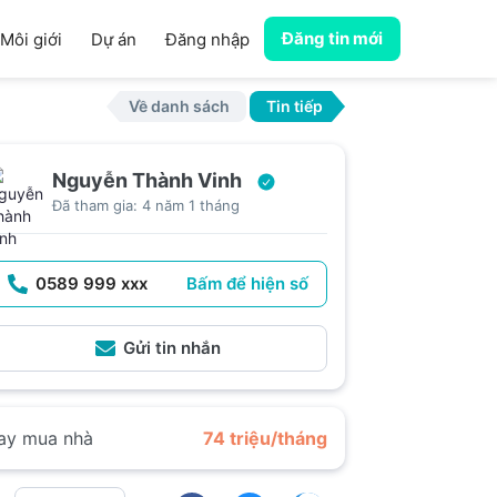
Đăng tin mới
Môi giới
Dự án
Đăng nhập
Về danh sách
Tin tiếp
Nguyễn Thành Vinh
Đã tham gia: 4 năm 1 tháng
0589 999 xxx
Bấm để hiện số
Gửi tin nhắn
ay mua nhà
74 triệu/tháng