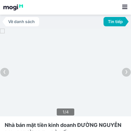
Về danh sách
Tin tiếp
‹
›
1/4
Nhà bán mặt tiền kinh doanh ĐƯỜNG NGUYỄN