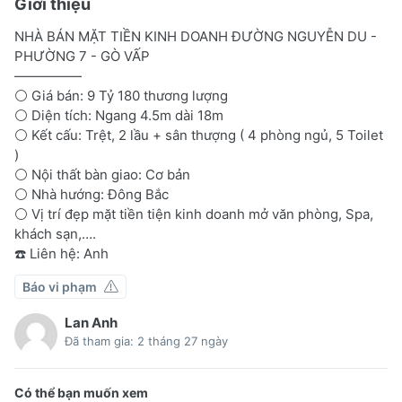
Giới thiệu
NHÀ BÁN MẶT TIỀN KINH DOANH ĐƯỜNG NGUYỄN DU -
PHƯỜNG 7 - GÒ VẤP
—————
⚪️ Giá bán: 9 Tỷ 180 thương lượng
⚪️ Diện tích: Ngang 4.5m dài 18m
⚪️ Kết cấu: Trệt, 2 lầu + sân thượng ( 4 phòng ngủ, 5 Toilet
)
⚪️ Nội thất bàn giao: Cơ bản
⚪️ Nhà hướng: Đông Bắc
⚪️ Vị trí đẹp mặt tiền tiện kinh doanh mở văn phòng, Spa,
khách sạn,….
☎️ Liên hệ: Anh
Báo vi phạm
Lan Anh
Đã tham gia: 2 tháng 27 ngày
Có thể bạn muốn xem