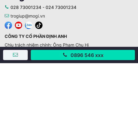
028 73001234 - 024 73001234
trogiup@mogi.vn
CÔNG TY CỔ PHẦN ĐỊNH ANH
Chịu trách nhiệm chính: Ông Phạm Chu Hi
Giấy phép số: 429/GP-BTTTT do Bộ TTTT cấp ngày
0896 546 xxx
11/10/2019
Trụ sở chính:
Số 28 - 30 Đường số 2, Khu phố Hưng Gia 5, Phường Tân
Hưng, Thành phố Hồ Chí Minh, Việt Nam
Văn phòng giao dịch:
67/3 Lý Long Tường, Khu phố Nam Quang 2, Phường Tân
Hưng, Thành phố Hồ Chí Minh
38 Cửa Đông, Phường Hoàn Kiếm, Thành phố Hà Nội