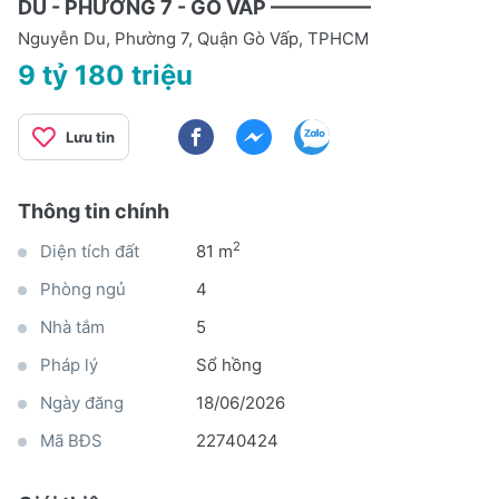
DU - PHƯỜNG 7 - GÒ VẤP —————
Nguyễn Du, Phường 7, Quận Gò Vấp, TPHCM
9 tỷ 180 triệu
Lưu tin
Thông tin chính
2
Diện tích đất
81 m
Phòng ngủ
4
Nhà tắm
5
Pháp lý
Sổ hồng
Ngày đăng
18/06/2026
Mã BĐS
22740424